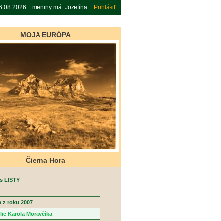
06.08.2026 meniny má: Jozefína
Prihlásiť
MOJA EURÓPA
Čierna Hora
s LISTY
e z roku 2007
lie Karola Moravčíka