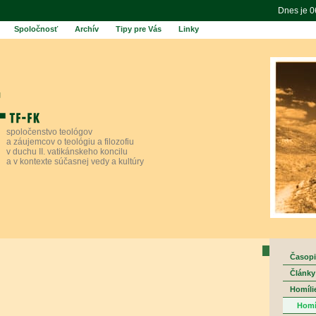
Dnes je 
Spoločnosť
Archív
Tipy pre Vás
Linky
spoločenstvo teológov
a záujemcov o teológiu a filozofiu
v duchu II. vatikánskeho koncilu
a v kontexte súčasnej vedy a kultúry
Časopi
Články
Homíli
Homí