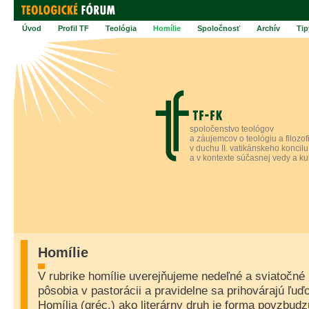
Úvod
Profil TF
Teológia
Homílie
Spoločnosť
Archív
Tip
spoločenstvo teológov
a záujemcov o teológiu a filozof
v duchu II. vatikánskeho koncilu
a v kontexte súčasnej vedy a ku
Homílie
V rubrike homílie uverejňujeme nedeľné a sviatočné 
pôsobia v pastorácii a pravidelne sa prihovárajú ľu
Homília (gréc.) ako literárny druh je forma povzbudz