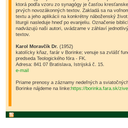
ktorá podľa vzoru zo synagógy je časťou kresťanskej 
prvých novozákonných textov. Zakladá sa na voľnom
textu a jeho aplikácii na konkrétny náboženský život
liturgii nasleduje hneď po evanjeliu. Označenie biblic
nadväzujú naši autori, uvádzame v záhlaví jednotliv
textov.
Karol Moravčík Dr.
(1952)
katolícky kňaz, farár v Borinke; venuje sa zvlášť fun
predseda Teologického fóra - FK.
Adresa: 841 07 Bratislava, Istrijská č. 15.
e-mail
Priame prenosy a záznamy nedeľných a sviatočných 
Borinke nájdeme na linke:
https://borinka.fara.sk/ziv