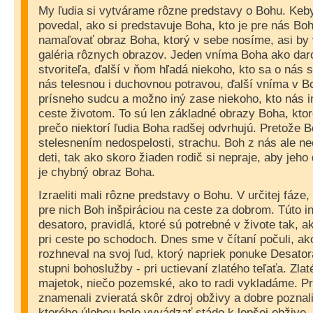
My ľudia si vytvárame rôzne predstavy o Bohu. Keb
povedal, ako si predstavuje Boha, kto je pre nás Bo
namaľovať obraz Boha, ktorý v sebe nosíme, asi by 
galéria rôznych obrazov. Jeden vníma Boha ako dar
stvoriteľa, ďalší v ňom hľadá niekoho, kto sa o nás st
nás telesnou i duchovnou potravou, ďalší vníma v B
prísneho sudcu a možno iný zase niekoho, kto nás in
ceste životom. To sú len základné obrazy Boha, ktor
prečo niektorí ľudia Boha radšej odvrhujú. Pretože Bo
stelesnením nedospelosti, strachu. Boh z nás ale ne
deti, tak ako skoro žiaden rodič si nepraje, aby jeho 
je chybný obraz Boha.
Izraeliti mali rôzne predstavy o Bohu. V určitej fáze,
pre nich Boh inšpiráciou na ceste za dobrom. Túto i
desatoro, pravidlá, ktoré sú potrebné v živote tak, a
pri ceste po schodoch. Dnes sme v čítaní počuli, a
rozhneval na svoj ľud, ktorý napriek ponuke Desator
stupni bohoslužby - pri uctievaní zlatého teľaťa. Zl
majetok, niečo pozemské, ako to radi vykladáme. Pre
znamenali zvieratá skôr zdroj obživy a dobre poznali
ktorého úlohou bolo vyvádzať stádo k lepšej obžive, 