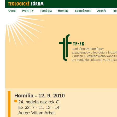
Úvod
Profil TF
Teológia
Homílie
Spoločnosť
Archív
Tip
spoločenstvo teológov
a záujemcov o teológiu a filozof
v duchu II. vatikánskeho koncilu
a v kontexte súčasnej vedy a ku
Homília - 12. 9. 2010
24. nedeľa cez rok C
Ex 32, 7 - 11, 13 - 14
Autor: Viliam Arbet