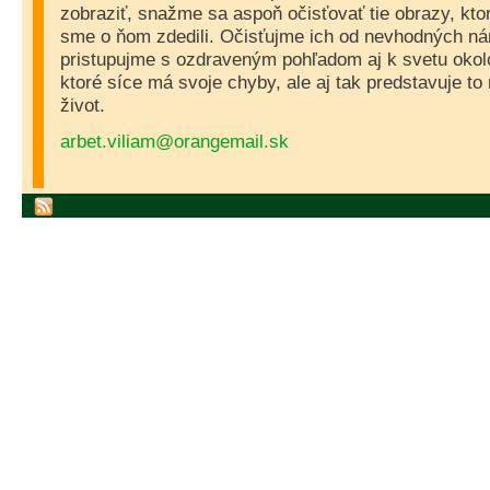
zobraziť, snažme sa aspoň očisťovať tie obrazy, kt
sme o ňom zdedili. Očisťujme ich od nevhodných ná
pristupujme s ozdraveným pohľadom aj k svetu okolo
ktoré síce má svoje chyby, ale aj tak predstavuje to 
život.
arbet.viliam@orangemail.sk