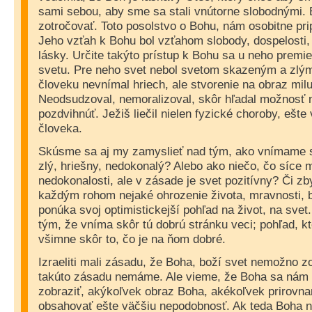
sami sebou, aby sme sa stali vnútorne slobodnými.
zotročovať. Toto posolstvo o Bohu, nám osobitne pri
Jeho vzťah k Bohu bol vzťahom slobody, dospelosti,
lásky. Určite takýto prístup k Bohu sa u neho premiet
svetu. Pre neho svet nebol svetom skazeným a zlým
človeku nevnímal hriech, ale stvorenie na obraz mi
Neodsudzoval, nemoralizoval, skôr hľadal možnosť na
pozdvihnúť. Ježiš liečil nielen fyzické choroby, ešte
človeka.
Skúsme sa aj my zamyslieť nad tým, ako vnímame s
zlý, hriešny, nedokonalý? Alebo ako niečo, čo síce 
nedokonalosti, ale v zásade je svet pozitívny? Či 
každým rohom nejaké ohrozenie života, mravnosti, 
ponúka svoj optimistickejší pohľad na život, na svet.
tým, že vníma skôr tú dobrú stránku veci; pohľad, kto
všimne skôr to, čo je na ňom dobré.
Izraeliti mali zásadu, že Boha, boží svet nemožno z
takúto zásadu nemáme. Ale vieme, že Boha sa nám a
zobraziť, akýkoľvek obraz Boha, akékoľvek prirovna
obsahovať ešte väčšiu nepodobnosť. Ak teda Boha 