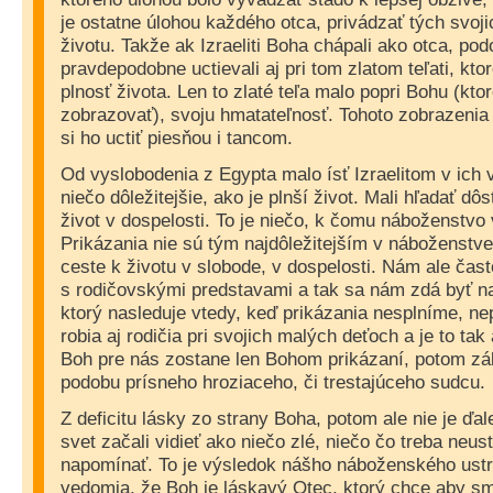
je ostatne úlohou každého otca, privádzať tých svoj
životu. Takže ak Izraeliti Boha chápali ako otca, pod
pravdepodobne uctievali aj pri tom zlatom teľati, kt
plnosť života. Len to zlaté teľa malo popri Bohu (kto
zobrazovať), svoju hmatateľnosť. Tohoto zobrazenia 
si ho uctiť piesňou i tancom.
Od vyslobodenia z Egypta malo ísť Izraelitom v ich
niečo dôležitejšie, ako je plnší život. Mali hľadať dôs
život v dospelosti. To je niečo, k čomu náboženstvo
Prikázania nie sú tým najdôležitejším v náboženstv
ceste k životu v slobode, v dospelosti. Nám ale čas
s rodičovskými predstavami a tak sa nám zdá byť na
ktorý nasleduje vtedy, keď prikázania nesplníme, n
robia aj rodičia pri svojich malých deťoch a je to tak
Boh pre nás zostane len Bohom prikázaní, potom z
podobu prísneho hroziaceho, či trestajúceho sudcu.
Z deficitu lásky zo strany Boha, potom ale nie je ďa
svet začali vidieť ako niečo zlé, niečo čo treba neus
napomínať. To je výsledok nášho náboženského ustr
vedomia, že Boh je láskavý Otec, ktorý chce aby sm