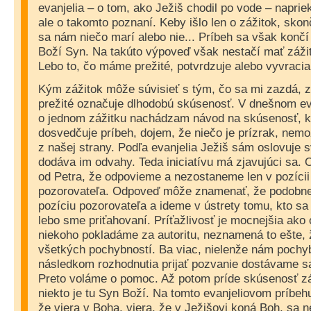
evanjelia – o tom, ako Ježiš chodil po vode – napriek
ale o takomto poznaní. Keby išlo len o zážitok, skonč
sa nám niečo marí alebo nie... Príbeh sa však končí
Boží Syn. Na takúto výpoveď však nestačí mať zážit
Lebo to, čo máme prežité, potvrdzuje alebo vyvracia
Kým zážitok môže súvisieť s tým, čo sa mi zazdá, 
prežité označuje dlhodobú skúsenosť. V dnešnom ev
o jednom zážitku nachádzam návod na skúsenosť, kt
dosvedčuje príbeh, dojem, že niečo je prízrak, nemož
z našej strany. Podľa evanjelia Ježiš sám oslovuje 
dodáva im odvahy. Teda iniciatívu má zjavujúci sa.
od Petra, že odpovieme a nezostaneme len v pozícii
pozorovateľa. Odpoveď môže znamenať, že podobne
pozíciu pozorovateľa a ideme v ústrety tomu, kto sa
lebo sme priťahovaní. Príťažlivosť je mocnejšia ako
niekoho pokladáme za autoritu, neznamená to ešte, 
všetkých pochybností. Ba viac, nielenže nám pochyb
následkom rozhodnutia prijať pozvanie dostávame s
Preto voláme o pomoc. Až potom príde skúsenosť zá
niekto je tu Syn Boží. Na tomto evanjeliovom príbe
že viera v Boha, viera, že v Ježišovi koná Boh, sa n