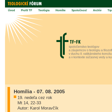
Úvod
Profil TF
Teológia
Homílie
Spoločnosť
Archív
Tip
spoločenstvo teológov
a záujemcov o teológiu a filozof
v duchu II. vatikánskeho koncilu
a v kontexte súčasnej vedy a ku
Homília - 07. 08. 2005
19. nedeľa cez rok
Mt 14, 22-33
Autor: Karol Moravčík