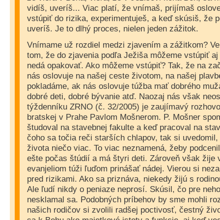
vidíš, uveríš... Viac platí, že vnímaš, prijímaš oslo
vstúpiť do rizika, experimentuješ, a keď skúsiš, že 
uveríš. Je to dlhý proces, nielen jeden zážitok.
Vnímame už rozdiel medzi zjavením a zážitkom? Veľ
tom, že do zjavenia podľa Ježiša môžeme vstúpiť aj
nedá opakovať. Ako môžeme vstúpiť? Tak, že na zač
nás oslovuje na našej ceste životom, na našej plavb
pokladáme, ak nás oslovuje túžba mať dobrého muž
dobré deti, dobré bývanie atď. Naozaj nás však neos
týždenníku ZRNO (č. 32/2005) je zaujímavý rozhovo
bratskej v Prahe Pavlom Mošnerom. P. Mošner spo
študoval na stavebnej fakulte a keď pracoval na sta
čoho sa točia reči starších chlapov, tak si uvedomil,
života niečo viac. To viac neznamená, žeby podcenil
ešte počas štúdií a má štyri deti. Zároveň však žije 
evanjeliom túži ľuďom prinášať nádej. Vierou si nezais
pred rizikami. Ako sa priznáva, niekedy žijú s rodino
Ale ľudí nikdy o peniaze neprosí. Skúsil, čo pre ne
nesklamal sa. Podobných príbehov by sme mohli roz
našich rodičov si zvolili radšej poctivosť, čestný živ