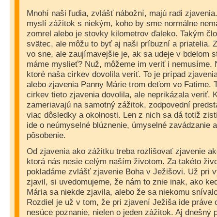
Mnohí naši ľudia, zvlášť nábožní, majú radi zjaveni
myslí zážitok s niekým, koho by sme normálne nemal
zomrel alebo je stovky kilometrov ďaleko. Takým 
svätec, ale môžu to byť aj naši príbuzní a priatelia.
vo sne, ale zaujímavejšie je, ak sa udeje v bdelom s
máme myslieť? Nuž, môžeme im veriť i nemusíme. N
ktoré naša cirkev dovolila veriť. To je prípad zjave
alebo zjavenia Panny Márie trom deťom vo Fatime. T
cirkev tieto zjavenia dovolila, ale neprikázala veriť
zameriavajú na samotný zážitok, zodpovední predstav
viac dôsledky a okolnosti. Len z nich sa dá totiž zist
ide o neúmyselné blúznenie, úmyselné zavádzanie a
pôsobenie.
Od zjavenia ako zážitku treba rozlišovať zjavenie a
ktorá nás nesie celým naším životom. Za takéto živ
pokladáme zvlášť zjavenie Boha v Ježišovi. Už pri v
zjavil, si uvedomujeme, že nám to znie inak, ako ke
Mária sa niekde zjavila, alebo že sa niekomu sníva
Rozdiel je už v tom, že pri zjavení Ježiša ide práve 
nesúce poznanie, nielen o jeden zážitok. Aj dnešný