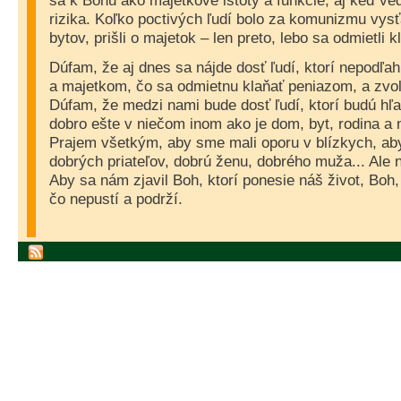
sa k Bohu ako majetkové istoty a funkcie, aj keď ved
rizika. Koľko poctivých ľudí bolo za komunizmu vys
bytov, prišli o majetok – len preto, lebo sa odmietli
Dúfam, že aj dnes sa nájde dosť ľudí, ktorí nepodľ
a majetkom, čo sa odmietnu klaňať peniazom, a zvoli
Dúfam, že medzi nami bude dosť ľudí, ktorí budú hľad
dobro ešte v niečom inom ako je dom, byt, rodina a 
Prajem všetkým, aby sme mali oporu v blízkych, aby 
dobrých priateľov, dobrú ženu, dobrého muža... Ale 
Aby sa nám zjavil Boh, ktorí ponesie náš život, Boh
čo nepustí a podrží.