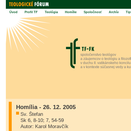
Úvod
Profil TF
Teológia
Homílie
Spoločnosť
Archív
Tip
spoločenstvo teológov
a záujemcov o teológiu a filozof
v duchu II. vatikánskeho koncilu
a v kontexte súčasnej vedy a ku
Homília - 26. 12. 2005
Sv. Štefan
Sk 6, 8-10; 7, 54-59
Autor: Karol Moravčík