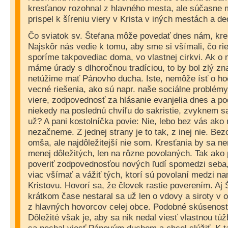
kresťanov rozohnal z hlavného mesta, ale súčasne m
prispel k šíreniu viery v Krista v iných mestách a de
Čo sviatok sv. Štefana môže povedať dnes nám, kre
Najskôr nás vedie k tomu, aby sme si všímali, čo r
sporíme takpovediac doma, vo vlastnej cirkvi. Ak o n
máme úrady s dlhoročnou tradíciou, to by bol zlý zn
netúžime mať Pánovho ducha. Iste, nemôže ísť o hoc
vecné riešenia, ako sú napr. naše sociálne problémy
viere, zodpovednosť za hlásanie evanjelia dnes a p
niekedy na poslednú chvíľu do sakristie, zvyknem 
už? A pani kostolníčka povie: Nie, lebo bez vás ako 
nezačneme. Z jednej strany je to tak, z inej nie. Be
omša, ale najdôležitejší nie som. Kresťania by sa nem
menej dôležitých, len na rôzne povolaných. Tak ako 
poveriť zodpovednosťou nových ľudí spomedzi seba,
viac všímať a vážiť tých, ktorí sú povolaní medzi n
Kristovu. Hovorí sa, že človek rastie poverením. Aj 
krátkom čase nestaral sa už len o vdovy a siroty v o
z hlavných hovorcov celej obce. Podobné skúsenosti
Dôležité však je, aby sa nik nedal viesť vlastnou túž