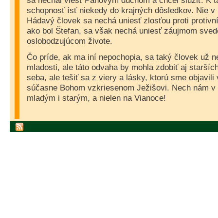
sa nechal viesť Pánovým duchom a chcel slúžiť. K ta
schopnosť ísť niekedy do krajných dôsledkov. Nie v 
Hádavý človek sa nechá uniesť zlosťou proti protivní
ako bol Štefan, sa však nechá uniesť záujmom sved
oslobodzujúcom živote.
Čo príde, ak ma iní nepochopia, sa taký človek už 
mladosti, ale táto odvaha by mohla zdobiť aj staršíc
seba, ale tešiť sa z viery a lásky, ktorú sme objavil
súčasne Bohom vzkriesenom Ježišovi. Nech nám v
mladým i starým, a nielen na Vianoce!