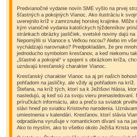
Predvianočné vydanie novín SME vyšlo na prvej str
šťastných a pokojných Vianoc. Ako ilustráciu k svoj
uverejnilo kríž v zamrznutej horskej krajinke. Môže 
kým vianočné vydania katolíckych týždenníkov prin
stránkach obrázky jasličiek, svetské noviny dajú na 
Nepomýlili si Vianoce s Veľkou nocou? Alebo im vše
vychádzajú narovnako? Predpokladám, že pre mnohýc
jednoducho symbolom kresťanov, a keď niekomu tak 
„šťastné a pokojné“ v spojení s obrázkom kríža, chc
uznávajú kresťanský charakter Vianoc.
Kresťanský charakter Vianoc sa aj pri našich bohos
pohľadom na jasličky, ale vždy aj pohľadom na kríž.
Štefana, na kríž tých, ktorí sa k Ježišovi hlásia, kto
nasledujú, aj keď sú za svoju vieru prenasledovaní.
príručkách informáciu, ako a prečo sa sviatok prvé
slávi hneď po sviatku Kristovho narodenia. Uznáva
umiestnenia v kalendári. Kresťanov, ktorí slávia Via
odpradávna vyrušuje v romantickom dívaní sa na jas
Ako to myslím, ako to všetko okolo Ježiša Krista ve