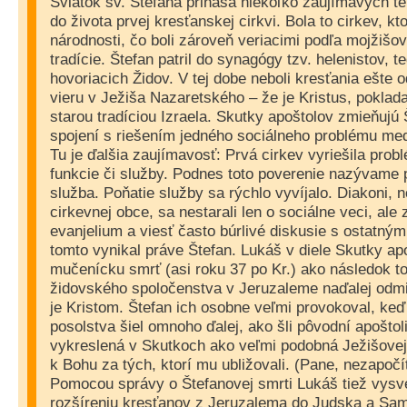
Sviatok sv. Štefana prináša niekoľko zaujímavých té
do života prvej kresťanskej cirkvi. Bola to cirkev, kto
národnosti, čo boli zároveň veriacimi podľa mojžišo
tradície. Štefan patril do synagógy tzv. helenistov, 
hovoriacich Židov. V tej dobe neboli kresťania ešte 
vieru v Ježiša Nazaretského – že je Kristus, pokladal
starou tradíciou Izraela. Skutky apoštolov zmieňujú 
spojení s riešením jedného sociálneho problému me
Tu je ďalšia zaujímavosť: Prvá cirkev vyriešila pro
funkcie či služby. Podnes toto poverenie nazývame 
služba. Poňatie služby sa rýchlo vyvíjalo. Diakoni, n
cirkevnej obce, sa nestarali len o sociálne veci, ale 
evanjelium a viesť často búrlivé diskusie s ostatný
tomto vynikal práve Štefan. Lukáš v diele Skutky ap
mučenícku smrť (asi roku 37 po Kr.) ako následok t
židovského spoločenstva v Jeruzaleme naďalej odmie
je Kristom. Štefan ich osobne veľmi provokoval, ke
posolstva šiel omnoho ďalej, ako šli pôvodní apoštol
vykreslená v Skutkoch ako veľmi podobná Ježišovej 
k Bohu za tých, ktorí mu ubližovali. (Pane, nezapočít
Pomocou správy o Štefanovej smrti Lukáš tiež vysvetl
rozšíreniu kresťanov z Jeruzalema do Judska a Samá