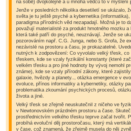
na sobě) dvojkolejně a u mnoha vědců to v myšlení 
Jenže v posledních několika desetiletí se ukázalo,
světa je tu ještě psyché a kybernetika (informatika)
paradigma přírodních věd nezapadají. Možná je to d
považují materialisté za produkt hmotného mozku a 
která také patří do psyché, neuznávají. Jenže se u
pozorováním např. C.G. Junga, nebo S. Grofa, že e
nezávislé na prostoru a času, je prokazatelné. Uved
nutných k zodpovězení: Co vyvolalo velký třesk, co
třeskem, kde se vzaly fyzikální konstanty (které za
velkém třesku a pro jiné hodnoty by vývoj nemohl prob
známe), kde se vzaly přírodní zákony, které zajistily
galaxie, hvězdy a planety.., otázka emergence v evol
evoluce, přínos informatiky a kybernetiky, otázky pa
problematika zkoumání psychických procesů, otázk
života a jiné.
Velký třesk se zřejmě neuskutečnil z ničeho ve fyz
v Newtonovském prázdném prostoru a čase. Skuteč
prostřednictvím velkého třesku teprve začal tvořit.
probíhá evoluční děj prostoročasu, který má vertiká
v čase, což znamená, že zřejmě musela do něj zvně