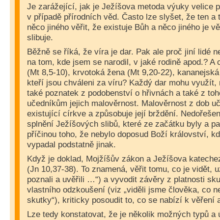
Je zarážející, jak je Ježíšova metoda výuky velice 
v případě přírodních věd. Často lze slyšet, že ten a 
něco jiného věřit, že existuje Bůh a něco jiného je v
slibuje.
Běžně se říká, že víra je dar. Pak ale proč jiní lidé 
na tom, kde jsem se narodil, v jaké rodině apod.? A
(Mt 8,5-10), krvotoká žena (Mt 9,20-22), kananejská
kteří jsou chváleni za víru? Každý dar mohu využít, 
také poznatek z podobenství o hřivnách a také z toh
učedníkům jejich malověrnost. Malověrnost z dob uč
existující církve a způsobuje její brždění. Nedořešen
splnění Ježíšových slibů, které ze začátku byly a pa
příčinou toho, že nebylo doposud Boží království, kd
vypadal podstatně jinak.
Když je doklad, Mojžíšův zákon a Ježíšova katecheze
(Jn 10,37-38). To znamená, věřit tomu, co je vidět, 
poznali a uvěřili …“) a vyvodit závěry z platnosti s
vlastního odzkoušení (viz „viděli jsme člověka, co n
skutky“), kriticky posoudit to, co se nabízí k věření 
Lze tedy konstatovat, že je několik možných typů a ú