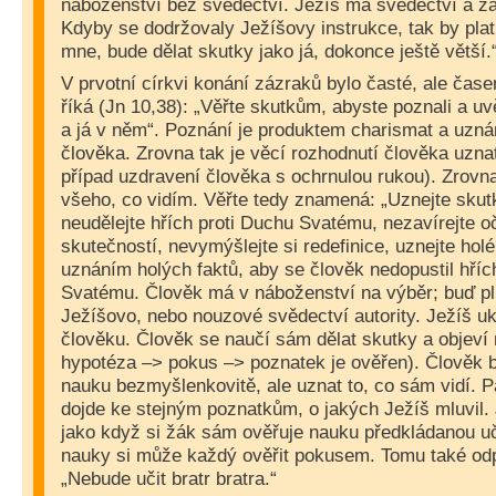
náboženství bez svědectví. Ježíš má svědectví a žá
Kdyby se dodržovaly Ježíšovy instrukce, tak by plati
mne, bude dělat skutky jako já, dokonce ještě větší.
V prvotní církvi konání zázraků bylo časté, ale čase
říká (Jn 10,38): „Věřte skutkům, abyste poznali a uv
a já v něm“. Poznání je produktem charismat a uznán
člověka. Zrovna tak je věcí rozhodnutí člověka uznat
případ uzdravení člověka s ochrnulou rukou). Zrovna
všeho, co vidím. Věřte tedy znamená: „Uznejte skutky
neudělejte hřích proti Duchu Svatému, nezavírejte o
skutečností, nevymýšlejte si redefinice, uznejte holé
uznáním holých faktů, aby se člověk nedopustil hříc
Svatému. Člověk má v náboženství na výběr; buď p
Ježíšovo, nebo nouzové svědectví autority. Ježíš u
člověku. Člověk se naučí sám dělat skutky a objeví
hypotéza –> pokus –> poznatek je ověřen). Člověk 
nauku bezmyšlenkovitě, ale uznat to, co sám vidí. 
dojde ke stejným poznatkům, o jakých Ježíš mluvil.
jako když si žák sám ověřuje nauku předkládanou uč
nauky si může každý ověřit pokusem. Tomu také odp
„Nebude učit bratr bratra.“