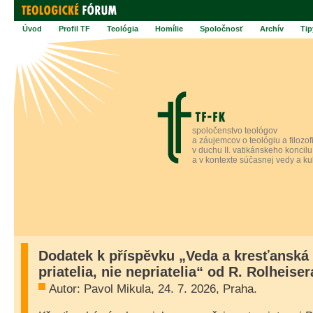
Úvod
Profil TF
Teológia
Homílie
Spoločnosť
Archív
Tip
spoločenstvo teológov
a záujemcov o teológiu a filozof
v duchu II. vatikánskeho koncilu
a v kontexte súčasnej vedy a ku
Dodatek k příspěvku „Veda a kresťanská 
priatelia, nie nepriatelia“ od R. Rolheiser
Autor: Pavol Mikula, 24. 7. 2026, Praha.