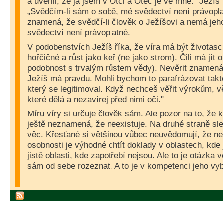
a uvěřili, že já jsem v Otci a Otec je ve mně.“ Ježíš 
„Svědčím-li sám o sobě, mé svědectví není právoplat
znamená, že svědčí-li člověk o Ježíšovi a nemá jeho
svědectví není právoplatné.
V podobenstvích Ježíš říka, že víra má být životas
hořčičné a růst jako keř (ne jako strom). Čili má jít o 
podobnost s trvalým růstem vědy). Nevěrit znamená
Ježíš má pravdu. Mohli bychom to parafrázovat takt
který se legitimoval. Když nechceš věřit výrokům, 
které dělá a nezavírej před nimi oči."
Míru víry si určuje člověk sám. Ale pozor na to, že 
ještě neznamená, že neexistuje. Na druhé straně sl
věc. Křesťané si většinou vůbec neuvědomují, že ne
osobnosti je výhodné chtít doklady v oblastech, kde 
jistě oblasti, kde zapotřebí nejsou. Ale to je otázka
sám od sebe rozeznat. A to je v kompetenci jeho vy