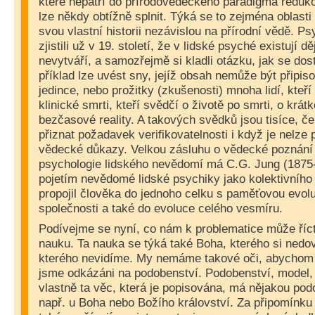
které nepatří do přírodovědeckého paradigma reduk
lze někdy obtížně splnit. Týká se to zejména oblasti
svou vlastní historii nezávislou na přírodní vědě. P
zjistili už v 19. století, že v lidské psyché existují dě
nevytváří, a samozřejmě si kladli otázku, jak se do
příklad lze uvést sny, jejíž obsah nemůže být připis
jedince, nebo prožitky (zkušenosti) mnoha lidí, kteří 
klinické smrti, kteří svědčí o životě po smrti, o krát
bezčasové reality. A takových svědků jsou tisíce, 
přiznat požadavek verifikovatelnosti i když je nelze 
vědecké důkazy. Velkou zásluhu o vědecké poznání 
psychologie lidského nevědomí má C.G. Jung (1875
pojetím nevědomé lidské psychiky jako kolektivního
propojil člověka do jednoho celku s paměťovou evolu
společnosti a také do evoluce celého vesmíru.
Podívejme se nyní, co nám k problematice může říc
nauku. Ta nauka se týká také Boha, kterého si nedo
kterého nevidíme. My nemáme takové oči, abychom 
jsme odkázáni na podobenství. Podobenství, model,
vlastně ta věc, která je popisována, má nějakou pod
např. u Boha nebo Božího království. Za připomínku s