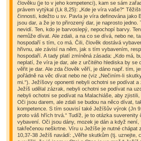
člověku (je to v jeho kompetenci), kam se sám zařa
právem vytýkal (Lk 8,25): „Kde je víra vaše?“ Těžišt
činnosti, kdežto u sv. Pavla je víra definována jako 
jsou dar, a že je to přirozený dar, je naprosto jedno.
nevidí. Ten, kdo je barvoslepý, nepochopí barvy. Te
nemůže dívat. Ale zdali, a na co se dívá, nebo ne, ta
hospodaří s tím, co má. Čili, člověk dostává vybaven
hřivnu, ale závisí na něm, jak s tím vybavením, resp
hospodaří. A tady platí zmíněná zásada: „Kdo má, bu
neplatí, že víra je dar, ale z určitého hlediska by se
věřit je dar. Ale zda člověk věří, je dáno např. tím, je
pořádně na věc dívat nebo ne (viz „Nečiním-li skutk
mi.“). Ježíšovy oponenti nebyli ochotni se podívat a
Ježíš udělal zázrak, nebyli ochotni se podívat na u
nebyli ochotni se podívat na Malachiáše, aby zjistili
Oči jsou darem, ale zdali se budou na něco dívat, tak 
kompetence. S tím souvisí také Ježíšův výrok (Jn 9,
proto váš hřích trvá.“ Tudíž, je to otázka suverenit
vybavení. Oči jsou dány, mozek je dán a když není, 
takřečenou neškrtne. Víru u Ježíše je nutné chápat z
10,37-38 Ježíš navádí: „Věřte skutkům (tj. uznejte, c