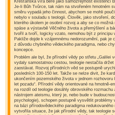
Křesťanská víra bere jako samozřejmost existenci B
Je-li Bůh Tvůrce, tak nám na stvořeném hmotném sv
směru vypadá jeho činnost, abychom se mohli pouči
nebylo v souladu s teologii. Člověk, jako stvoření, d
kterého úkolem je osobní rozvoj a aby se co možná 
spáse a výstavbě Věčného života a přemýšlení a bá
tvořil a tvoří, logicky vzato, nemohou být z principu 
Pakliže dojde k vzájemnému nedorozumění, pak je chy
z důvodu chybného vědeckého paradigma, nebo chy
koncepce.
Problém ale byl, že přírodní vědy po střetu „Galilei 
vydaly samostatnou cestou, teologie nestačila držet
zaostávat. Rozvoj přírodních věd se postupně urychl
posledních 100-150 let. Takže se nelze divit, že kard
ukončením pozemského života v jednom rozhovoru 
let pozadu“. Přírodní vědy orientované na hmotně-e
na rozdíl od teologie dosáhly obrovského rozmachu
nástrojem ateismu, který je, nebo bude v budoucnost
psychologie), schopen postupně vysvětlit problémy
na bázi přírodovědeckého paradigma redukovaného 
vytvořila situace, že jak přírodní vědy, tak teologie 