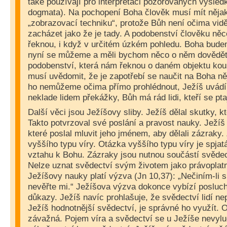
také používají pro interpretaci pozorovaných výsled
dogmata). Na pochopení Boha člověk musí mít nějaké
„zobrazovací techniku“, protože Bůh není očima vidě
zacházet jako že je tady. A podobenství člověku něc
řeknou, i když v určitém úzkém pohledu. Boha budem
nyní se můžeme a měli bychom něco o něm dovědět.
podobenství, která nám řeknou o daném objektu kou
musí uvědomit, že je zapotřebí se naučit na Boha něj
ho nemůžeme očima přímo prohlédnout, Ježíš uvádí
neklade lidem překážky, Bůh má rád lidi, kteří se pta
Další věci jsou Ježíšovy sliby. Ježíš dělal skutky, kte
Takto potvrzoval své poslání a pravost nauky. Ježíš 
které poslal mluvit jeho jménem, aby dělali zázraky
vyššího typu víry. Otázka vyššího typu víry je spja
vztahu k Bohu. Zázraky jsou nutnou součástí svědect
Nelze uznat svědectví svým životem jako právoplatn
Ježíšovy nauky platí výzva (Jn 10,37): „Nečiním-li 
nevěřte mi.“ Ježíšova výzva dokonce vybízí posluc
důkazy. Ježíš navíc prohlašuje, že svědectví lidí ne
Ježíš hodnotnější svědectví, je správné ho využít. 
závažná. Pojem víra a svědectví se u Ježíše nevyluč