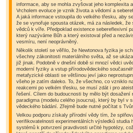
informace, aby se mohla zvyšovat jeho komplexita 
Vrcholem evoluce je vznik života a vědomí a sebere
A jaká informace vstoupila do velkého třesku, aby s
že se vynořuje spousta otázek, má za následek, že 
vědců k víře. Předpoklad existence sebereflexivní p
který nazýváme Bůh a který existoval před a nezáv
vesmíru, není neoprávněný.
Několik století se věřilo, že Newtonova fyzika je sc
všechny zákonitosti materiálního světa, až se ukázal
již jinak. Podobně v dnešní době si mnozí vědci uvěd
moderní fyziky a vstup přírodovědeckého současnéh
metafyzické oblasti se většinou jeví jako neprostupn
všeho je zatím daleko. To, že všechno, co vzniklo n
reakcemi po velkém třesku, se musí zdát i pro ateis
řešení. Cílem do budoucnosti by mělo být dosažen
paradigma (modelu celého jsoucna), který by byl v s
vědeckého bádání. Zřejmě bude nutné počítat s Tvů
Velkou podporu získaly přírodní vědy tím, že splňo
verifikovatelnosti experimentálních výsledků studia
systémů k potvrzení pravdivosti určité hypotézy, což