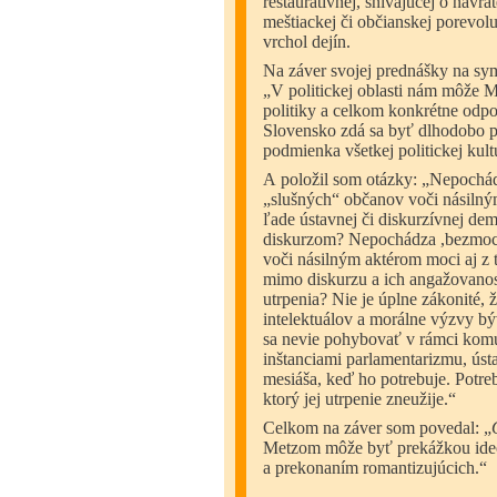
reštauratívnej, snívajúcej o návra
meštiackej či občianskej porevolu
vrchol dejín.
Na záver svojej prednášky na sy
„V politickej oblasti nám môže M
politiky a celkom konkrétne odpo
Slovensko zdá sa byť dlhodobo p
podmienka všetkej politickej kult
A položil som otázky: „Nepochá
„slušných“ občanov voči násilný
ľade ústavnej či diskurzívnej dem
diskurzom? Nepochádza ,bezmo
voči násilným aktérom moci aj z
mimo diskurzu a ich angažovanos
utrpenia? Nie je úplne zákonité,
intelektuálov a morálne výzvy bý
sa nevie pohybovať v rámci komun
inštanciami parlamentarizmu, ús
mesiáša, keď ho potrebuje. Potrebu
ktorý jej utrpenie zneužije.“
Celkom na záver som povedal: „
Metzom môže byť prekážkou ideo
a prekonaním romantizujúcich.“