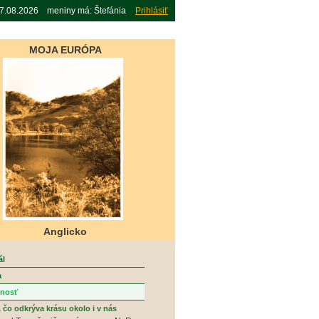
07.08.2026 meniny má: Štefánia
Prihlásiť
MOJA EURÓPA
Anglicko
ál
a
čnosť
 čo odkrýva krásu okolo i v nás