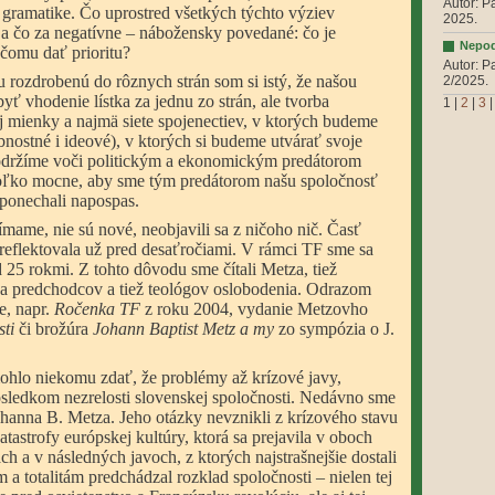
Autor: P
 gramatike. Čo uprostred všetkých týchto výziev
2025.
 a čo za negatívne – nábožensky povedané: čo je
Nepod
 čomu dať prioritu?
Autor: P
 rozdrobenú do rôznych strán som si istý, že našou
2/2025.
 vhodenie lístka za jednu zo strán, ale tvorba
1
|
2
|
3
 mienky a najmä siete spojenectiev, v ktorých budeme
bnostné i ideové), v ktorých si budeme utvárať svoje
podržíme voči politickým a ekonomickým predátorom
toľko mocne, aby sme tým predátorom našu spoločnosť
eponechali napospas.
mame, nie sú nové, neobjavili sa z ničoho nič. Časť
 reflektovala už pred desaťročiami. V rámci TF sme sa
 25 rokmi. Z tohto dôvodu sme čítali Metza, tiež
 a predchodcov a tiež teológov oslobodenia. Odrazom
e, napr.
Ročenka TF
z roku 2004, vydanie Metzovho
sti
či brožúra
Johann Baptist Metz a my
zo sympózia o J.
hlo niekomu zdať, že problémy až krízové javy,
dôsledkom nezrelosti slovenskej spoločnosti. Nedávno sme
hanna B. Metza. Jeho otázky nevznikli z krízového stavu
tastrofy európskej kultúry, ktorá sa prejavila v oboch
ch a v následných javoch, z ktorých najstrašnejšie dostali
 a totalitám predchádzal rozklad spoločnosti – nielen tej