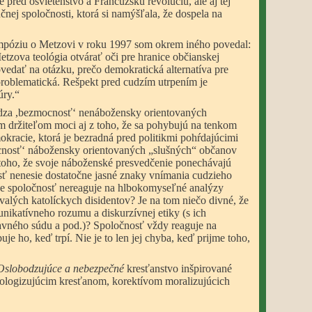
te pred osvietenstvo a Francúzsku revolúciu, ale aj tej
čnej spoločnosti, ktorá si namýšľala, že dospela na
mpóziu o Metzovi v roku 1997 som okrem iného povedal:
etzova teológia otvárať oči pre hranice občianskej
vedať na otázku, prečo demokratická alternatíva pre
roblematická. Rešpekt pred cudzím utrpením je
úry.“
dza ,bezmocnosť
‘
nenábožensky orientovaných
m držiteľom moci aj z toho, že sa pohybujú na tenkom
okracie, ktorá je bezradná pred politikmi pohŕdajúcimi
cnosť
‘
nábožensky orientovaných „slušných“ občanov
 toho, že svoje náboženské presvedčenie ponechávajú
ť nenesie dostatočne jasné znaky vnímania cudzieho
 že spoločnosť nereaguje na hlbokomyseľné analýzy
valých katolíckych disidentov? Je na tom niečo divné, že
ikatívneho rozumu a diskurzívnej etiky (s ich
tavného súdu a pod.)? Spoločnosť vždy reaguje na
je ho, keď trpí. Nie je to len jej chyba, keď prijme toho,
Oslobodzujúce a nebezpečné
kresťanstvo inšpirované
logizujúcim kresťanom, korektívom moralizujúcich