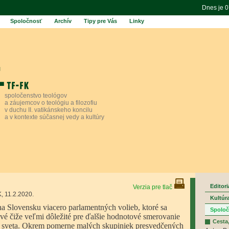
Dnes je 
Spoločnosť
Archív
Tipy pre Vás
Linky
spoločenstvo teológov
a záujemcov o teológiu a filozofiu
v duchu II. vatikánskeho koncilu
a v kontexte súčasnej vedy a kultúry
Editori
Verzia pre tlač
, 11.2.2020.
Kultúr
a Slovensku viacero parlamentných volieb, ktoré sa
Spolo
vé čiže veľmi dôležité pre ďalšie hodnotové smerovanie
Cesta,
pe sveta. Okrem pomerne malých skupiniek presvedčených