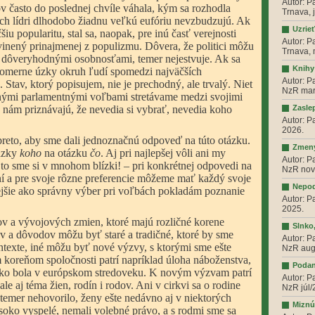
Autor: P
v často do poslednej chvíle váhala, kým sa rozhodla
Trnava, 
 ich lídri dlhodobo žiadnu veľkú eufóriu nevzbudzujú. Ak
Uzrieť
šiu popularitu, stal sa, naopak, pre inú časť verejnosti
Autor: P
inený prinajmenej z populizmu. Dôvera, že politici môžu
Trnava,
 dôveryhodnými osobnosťami, temer nejestvuje. Ak sa
Knihy
pomerne úzky okruh ľudí spomedzi najväčších
Autor: P
 Stav, ktorý popisujem, nie je prechodný, ale trvalý. Niet
NzR mar
čnými parlamentnými voľbami stretávame medzi svojimi
a nám priznávajú, že nevedia si vybrať, nevedia koho
Zaslep
Autor: P
2026.
reto, aby sme dali jednoznačnú odpoveď na túto otázku.
Zmeny
tázky
koho
na otázku
čo
. Aj pri najlepšej vôli ani my
Autor: P
to sme si v mnohom blízki! – pri konkrétnej odpovedi na
NzR nov
í a pre svoje rôzne preferencie môžeme mať každý svoje
Nepod
ejšie ako správny výber pri voľbách pokladám poznanie
Autor: P
2025.
 a vývojových zmien, ktoré majú rozličné korene
Slnko
v a dôvodov môžu byť staré a tradičné, ktoré by sme
Autor: P
texte, iné môžu byť nové výzvy, s ktorými sme ešte
NzR aug
 koreňom spoločnosti patrí napríklad úloha náboženstva,
Podan
 ako bola v európskom stredoveku. K novým výzvam patrí
Autor: P
le aj téma žien, rodín i rodov. Ani v cirkvi sa o rodine
NzR júl/
 temer nehovorilo, ženy ešte nedávno aj v niektorých
Miznú
soko vyspelé, nemali volebné právo, a s rodmi sme sa