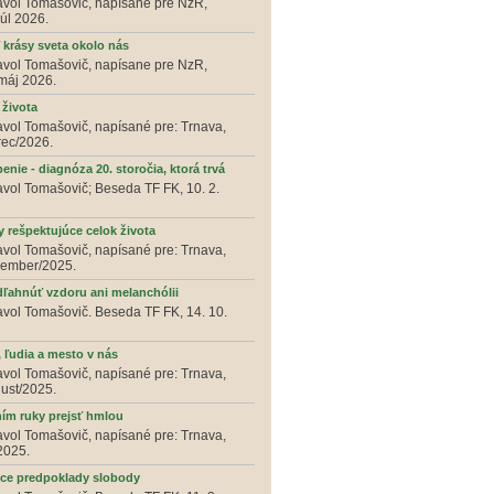
avol Tomašovič, napísane pre NzR,
júl 2026.
 krásy sveta okolo nás
avol Tomašovič, napísane pre NzR,
 máj 2026.
 života
avol Tomašovič, napísané pre: Trnava,
ec/2026.
enie - diagnóza 20. storočia, ktorá trvá
avol Tomašovič; Beseda TF FK, 10. 2.
 rešpektujúce celok života
avol Tomašovič, napísané pre: Trnava,
ember/2025.
ľahnúť vzdoru ani melanchólii
avol Tomašovič. Beseda TF FK, 14. 10.
, ľudia a mesto v nás
avol Tomašovič, napísané pre: Trnava,
ust/2025.
ím ruky prejsť hmlou
avol Tomašovič, napísané pre: Trnava,
2025.
ce predpoklady slobody