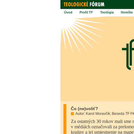
Úvod
Profil TF
Teológia
Homílie
Čo (ne)voliť?
Autor: Karol Moravčík; Beseda TF FK
Za ostatných 30 rokov mali sme n
v médiách označovali za prelomo
krajiny a jej umiestnenie na ma