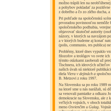
možno trápili len na neobľúbenej
a pohybov pokladať za pozitívne
z dobrého a čo zo zlého ducha, a
Pri pohľade na spoločenskú scénu
prvoradou povinnosťou nemôže byť
spoločenského podhubia, verejnej
objavovať skutočné autority (oso
názory, v ktorých sa navzájom 
a v ktorých budeme aj konať na
(polis, communio, res publica) n
Problémy, ktoré dnes vypuklo vní
filozofov a teológov vo svete ich
týmito otázkami zaoberali už pred
Tischnera, ich ideových učiteľov
našich úvah sú niektoré publikáci
diela
Viera v dejinách a spoločno
B. Metzovi z roku 1997.
Na Slovensku sa po roku 1989 mo
na ktoré sme u nás narážali, sú 
sa venovali pamiatke a odkazu Jo
demokracie na Slovensku, ale z ka
veľkých vojnách, v oboch totalitá
meno
Osvienčim
a
Gulag
. Vojnám