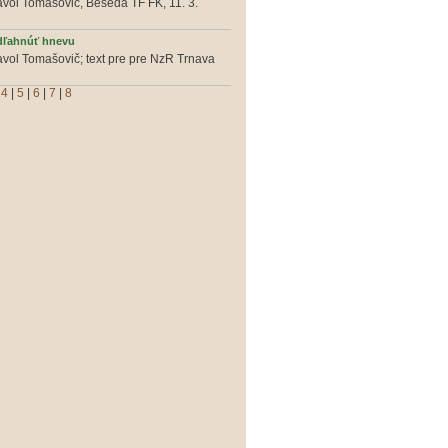
avol Tomašovič, Beseda TF FK, 11. 3.
ľahnúť hnevu
avol Tomašovič; text pre pre NzR Trnava
|
4
|
5
|
6
|
7
|
8