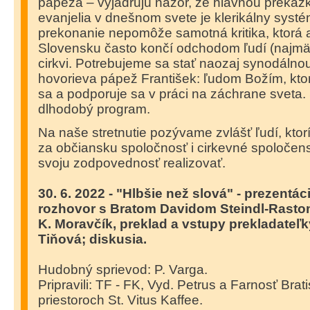
pápeža – vyjadrujú názor, že hlavnou prekáž
evanjelia v dnešnom svete je klerikálny systém
prekonanie nepomôže samotná kritika, ktorá
Slovensku často končí odchodom ľudí (najmä 
cirkvi. Potrebujeme sa stať naozaj synodálno
hovorieva pápež František: ľudom Božím, ktor
sa a podporuje sa v práci na záchrane sveta.
dlhodobý program.
Na naše stretnutie pozývame zvlášť ľudí, ktor
za občiansku spoločnosť i cirkevné spoločens
svoju zodpovednosť realizovať.
30. 6. 2022 - "Hlbšie než slová" - prezentá
rozhovor s Bratom Davidom Steindl-Rastom
K. Moravčík, preklad a vstupy prekladateľ
Tiňová; diskusia.
Hudobný sprievod: P. Varga.
Pripravili: TF - FK, Vyd. Petrus a Farnosť Bra
priestoroch St. Vitus Kaffee.