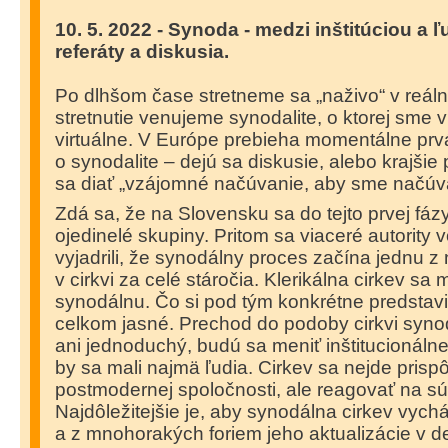
10. 5. 2022 - Synoda - medzi inštitúciou a 
referáty a diskusia.
Po dlhšom čase stretneme sa „naživo“ v reáln
stretnutie venujeme synodalite, o ktorej sme vi
virtuálne. V Európe prebieha momentálne prv
o synodalite – dejú sa diskusie, alebo krajši
sa diať „vzájomné načúvanie, aby sme načúv
Zdá sa, že na Slovensku sa do tejto prvej fázy 
ojedinelé skupiny. Pritom sa viaceré autority v
vyjadrili, že synodálny proces začína jednu z
v cirkvi za celé stáročia. Klerikálna cirkev sa
synodálnu. Čo si pod tým konkrétne predstaviť,
celkom jasné. Prechod do podoby cirkvi syno
ani jednoduchý, budú sa meniť inštitucionáln
by sa mali najmä ľudia. Cirkev sa nejde pris
postmodernej spoločnosti, ale reagovať na sú
Najdôležitejšie je, aby synodálna cirkev vych
a z mnohorakých foriem jeho aktualizácie v de