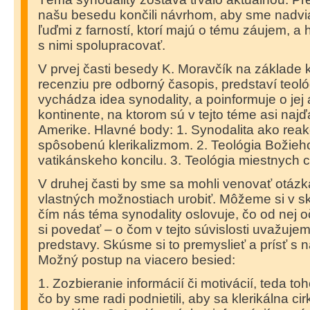
našu besedu končili návrhom, aby sme nadvia
ľuďmi z farností, ktorí majú o tému záujem, a
s nimi spolupracovať.
V prvej časti besedy K. Moravčík na základe kn
recenziu pre odborný časopis, predstaví teológi
vychádza idea synodality, a poinformuje o jej 
kontinente, na ktorom sú v tejto téme asi najďa
Amerike. Hlavné body: 1. Synodalita ako reakc
spôsobenú klerikalizmom. 2. Teológia Božieho
vatikánskeho koncilu. 3. Teológia miestnych ci
V druhej časti by sme sa mohli venovať otázk
vlastných možnostiach urobiť. Môžeme si v sk
čím nás téma synodality oslovuje, čo od nej
si povedať – o čom v tejto súvislosti uvažuj
predstavy. Skúsme si to premyslieť a prísť s
Možný postup na viacero besied:
1. Zozbieranie informácií či motivácií, teda to
čo by sme radi podnietili, aby sa klerikálna ci