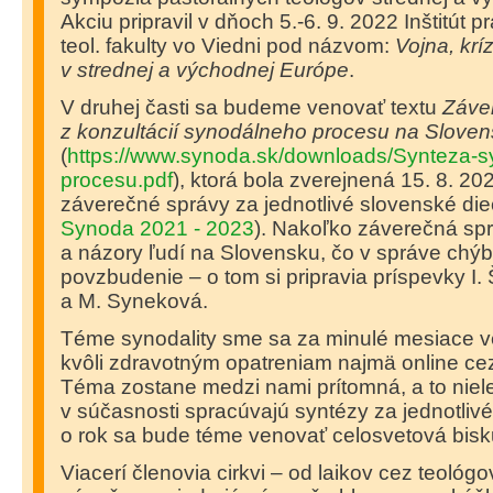
Akciu pripravil v dňoch 5.-6. 9. 2022 Inštitút pr
teol. fakulty vo Viedni pod názvom:
Vojna, krí
v strednej a východnej Európe
.
V druhej časti sa budeme venovať textu
Záve
z konzultácií synodálneho procesu na Slove
(
https://www.synoda.sk/downloads/Synteza-
procesu.pdf
), ktorá bola zverejnená 15. 8. 20
záverečné správy za jednotlivé slovenské die
Synoda 2021 - 2023
). Nakoľko záverečná spr
a názory ľudí na Slovensku, čo v správe chýb
povzbudenie – o tom si pripravia príspevky I.
a M. Syneková.
Téme synodality sme sa za minulé mesiace ve
kvôli zdravotným opatreniam najmä online ce
Téma zostane medzi nami prítomná, a to niele
v súčasnosti spracúvajú syntézy za jednotlivé
o rok sa bude téme venovať celosvetová bis
Viacerí členovia cirkvi – od laikov cez teoló