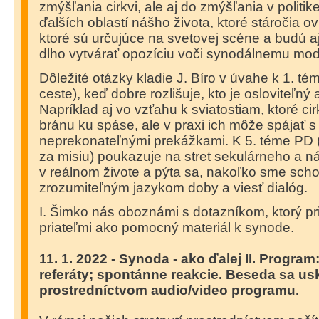
zmýšľania cirkvi, ale aj do zmýšľania v politike
ďalších oblastí nášho života, ktoré stáročia o
ktoré sú určujúce na svetovej scéne a budú 
dlho vytvárať opozíciu voči synodálnemu mod
Dôležité otázky kladie J. Bíro v úvahe k 1. t
ceste), keď dobre rozlišuje, kto je osloviteľný
Napríklad aj vo vzťahu k sviatostiam, ktoré c
bránu ku spáse, ale v praxi ich môže spájať s
neprekonateľnými prekážkami. K 5. téme PD
za misiu) poukazuje na stret sekulárneho a
v reálnom živote a pýta sa, nakoľko sme scho
zrozumiteľným jazykom doby a viesť dialóg.
I. Šimko nás oboznámi s dotazníkom, ktorý pri
priateľmi ako pomocný materiál k synode.
11. 1. 2022 - Synoda - ako ďalej II. Program
referáty; spontánne reakcie.
Beseda sa usk
prostredníctvom audio/video programu
.