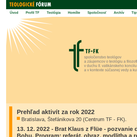
Úvod
Profil TF
Teológia
Homílie
Spoločnosť
Archív
Tip
spoločenstvo teológov
a záujemcov o teológiu a filozof
v duchu II. vatikánskeho koncilu
a v kontexte súčasnej vedy a ku
Prehľad aktivít za rok 2022
Bratislava, Štefánikova 20 (Centrum TF - FK).
13. 12. 2022 - Brat Klaus z Flüe - pozvanie 
Bohu. Program: referát, obraz, modlitba a 