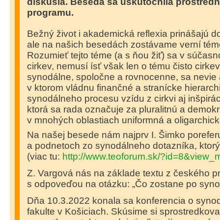
diskusia.
Beseda sa uskutočnila prostredn
programu
.
Bežný život i akademická reflexia prinášajú d
ale na našich besedách zostávame verní téme
Rozumieť tejto téme (a s ňou žiť) sa v súčasno
cirkev, nemusí ísť však len o tému čisto cirke
synodálne, spoločne a rovnocenne, sa nevie a
v ktorom vládnu finančné a stranícke hierarc
synodálneho procesu vzídu z cirkvi aj inšpirá
ktorá sa rada označuje za pluralitnú a demokra
v mnohých oblastiach uniformná a oligarchick
Na našej besede nám najprv I. Šimko porefer
a podnetoch zo synodálneho dotazníka, ktorý p
(viac tu:
http://www.teoforum.sk/?id=8&view
Z. Vargová nás na základe textu z českého p
s odpoveďou na otázku: „Čo zostane po syn
Dňa 10.3.2022 konala sa konferencia o synoda
fakulte v Košiciach. Skúsime si sprostredkova