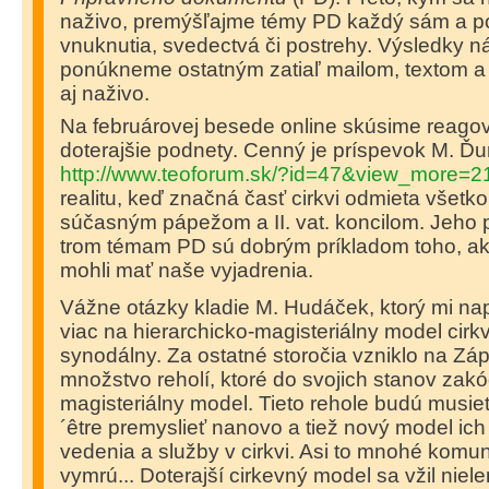
naživo, premýšľajme témy PD každý sám a p
vnuknutia, svedectvá či postrehy. Výsledky 
ponúkneme ostatným zatiaľ mailom, textom a
aj naživo.
Na februárovej besede online skúsime reagov
doterajšie podnety. Cenný je príspevok M. Ďu
http://www.teoforum.sk/?id=47&view_more=2
realitu, keď značná časť cirkvi odmieta všetk
súčasným pápežom a II. vat. koncilom. Jeho
trom témam PD sú dobrým príkladom toho, ak
mohli mať naše vyjadrenia.
Vážne otázky kladie M. Hudáček, ktorý mi nap
viac na hierarchicko-magisteriálny model cirk
synodálny. Za ostatné storočia vzniklo na Zá
množstvo reholí, ktoré do svojich stanov zakó
magisteriálny model. Tieto rehole budú musieť
´être premyslieť nanovo a tiež nový model ich
vedenia a služby v cirkvi. Asi to mnohé komuni
vymrú... Doterajší cirkevný model sa vžil niel