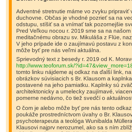
Adventné stretnutie máme vo zvyku pripraviť
duchovne. Občas je vhodné pozrieť sa na veci
odstupu, stíšiť sa a vnímať tak pozornejšie sv
Pred Veľkou nocou r. 2019 sme sa na našom s
meditačnému obrazu sv. Mikuláša z Flüe, na
V jeho prípade ide o zaujímavú postavu z kon
môže byť pre nás veľmi aktuálna.
Sprievodný text z besedy r. 2019 od K. Morav
http://www.teoforum.sk/?id=47&view_more=1
tomto linku nájdeme aj odkaz na ďalší link, n
obrázkov súvisiacich s Br. Klausom a kaplnkam
postavené na jeho pamiatku. Kaplnky sú zvä
architektonicky a umelecky zaujímavé, viacer
pomerne nedávno, čo tiež svedčí o aktuálnost
O čom je alebo môže byť pre nás tento odkaz
poukáže prostredníctvom úvahy o Br. Klaus
psychoterapeuta a teológa Wunibalda Müllera
Klausovi najprv nerozumel, ako sa s ním zblíž