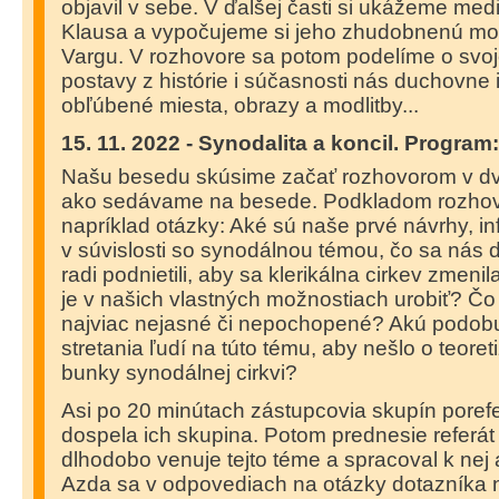
objavil v sebe. V ďalšej časti si ukážeme med
Klausa a vypočujeme si jeho zhudobnenú mod
Vargu. V rozhovore sa potom podelíme o svoj
postavy z histórie i súčasnosti nás duchovne
obľúbené miesta, obrazy a modlitby...
15. 11. 2022 - Synodalita a koncil. Program:
Našu besedu skúsime začať rozhovorom v dv
ako sedávame na besede. Podkladom rozhovo
napríklad otázky: Aké sú naše prvé návrhy,
in
v
súvislosti so synodálnou témou
, čo sa nás 
radi podnietili, aby sa klerikálna cirkev zmen
je v našich vlastných možnostiach urobiť?
Čo 
najviac nejasné či nepochopené? Akú podob
stretania ľudí na túto tému, aby nešlo o teoret
bunky synodálnej cirkvi?
Asi po 20 minútach zástupcovia skupín poref
dospela ich skupina. Potom prednesie referát 
dlhodobo venuje tejto téme a spracoval k nej 
Azda sa v odpovediach na otázky dotazníka 