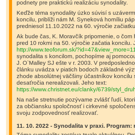
podnety pre praktickú realizáciu synodality.
Keďže téma synodality úzko súvisí s uzávermi
koncilu, priblíži nám M. Syneková homíliu páp
predniesol 11.10.2022 na 60. výročie začiatku
Ak bude čas, K. Moravčík pripomenie, o čom 
pred 10 rokmi na 50. výročie začatia koncilu. J
http://www.teoforum.sk/?id=47&view_more=1
synodalita s koncilom, pochopíme aj pomocou 
J. O
`
Malley SJ ešte v r. 2003. V predposled
článku uvádza v piatich bodoch základné výz
zhode absolútnej väčšiny účastníkov koncilu 
desaťročia nerealizovali. Jeho text:
https://www.christnet.eu/clanky/6739/styl_dr
Na naše stretnutie pozývame zvlášť ľudí, ktor
za občiansku spoločnosť i cirkevné spoločens
svoju zodpovednosť realizovať.
11. 10. 2022 - Synodalita v praxi. Program: 
Téma synodality zostáva trvalo aktuálnou. 