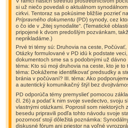
V rámci našich stretnutí prostredníctvom poč
si už niečo povedali o aktuálnom synodálnom 
cirkvi. Tentoraz sa pokúsime bližšie pozrieť na
Prípravného dokumentu
(PD) synody, cez kt
o čo ide v „žitej synodalite“. (Tematické oblas
pripojené k dvom predošlým pozvánkam, takž
neprikladáme.)
Prvé tri témy sú: Druhovia na ceste, Počúvať, 
Otázky formulované v PD idú k podstate veci
dokumentoch sme sa s podobnými už dávno nes
téma: Kto sú moji druhovia na ceste, kto je to t
téma: Dokážeme identifikovať predsudky a st
bránia v počúvaní? III. téma: Ako podporuje
a autentický komunikačný štýl bez dvojtvárno
PD odporúča témy premyslieť pomocou zákla
čl. 26) a podať k nim svoje svedectvo, svoju s
vlastnými otázkami. Poprosil som niektorých z
besedu pripravili podľa tohto návodu svoje st
pozornosť stojí dôležitá poznámka: Synodálny
diskusné fórum ani priestor na voľné vyrozprá