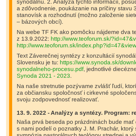
synodálnu. 2. Analýza týchto informácií, posú
a zdôvodnenie, poukázanie na príčiny stavu 
stanovísk a rozhodnutí (možno založenie sie
– bázových obcí).
Na webe TF FK ako pomôcku nájdeme dva te
z 13.9.2022:
http://www.teoforum.sk/?id=47
http://www.teoforum.sk/index.php?id=47&vi
Text Záverečnej syntézy z konzultácií synod
Slovensku je tu:
https://www.synoda.sk/down
synodalneho-procesu.pdf
, jednotlivé diecézn
Synoda 2021 - 2023
.
Na naše stretnutie pozývame zvlášť ľudí, ktor
za občiansku spoločnosť i cirkevné spoločens
svoju zodpovednosť realizovať.
13. 9. 2022 - Analýzy a syntézy. Program: r
Naša prvá beseda po prázdninách bude mať d
s nami podelí o poznatky J. M. Prachár, ktorý
sympózia pastorálnych teológov strednej a v