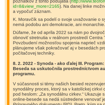
poznatkov z tohto podujatia (
http://www.teofo
id=8&view_more=2165
). Na danej linke možn
a vypočuť záznam.
K. Moravčík sa podelí o svoje uvažovanie o sy
nemá podobu ani demokracie, ani monarchie
Dúfame, že od apríla 2022 sa nám po dvojroč
obnoviť stretnutia v reálnom prostredí Centra 
Povzbudení možnosťou spojenia naprieč vzd
plánujeme však pokračovať aj v besedách pr
počítačovej techniky.
8. 2. 2022 - Synoda - ako ďalej III. Program:
Beseda sa uskutočnila prostredníctvom au
programu
.
V súčasnosti si témy našich besied rezervuj
synodálny proces, ktorý sa v katolíckej cirkvi
pod heslom: „Za synodálnu cirkev.“ Ukazuje s
online-besede sa nedá sústredene venovať j
Prípravného dokumentu
(PD). Preto, kým sa n