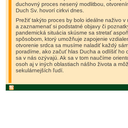
duchovný proces nesený modlitbou, otvorením
Duch Sv. hovorí cirkvi dnes.
Prežiť takýto proces by bolo ideálne naživo v
a zaznamenať si podstatné objavy či poznatky
pandemická situácia skúsme sa stretať aspoň
spôsobom, ktorý umožňuje zapojenie vzdialen
otvorenie srdca sa musíme naladiť každý sá
poradíme, ako začuť hlas Ducha a odlíšiť ho o
sa v nás ozývajú. Ak sa v tom naučíme oriento
osoh aj v iných oblastiach nášho života a môže
sekulárnejších ľudí.