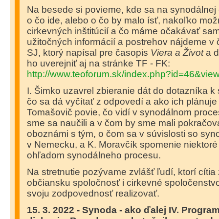
Na besede si povieme, kde sa na synodálne
o čo ide, alebo o čo by malo ísť, nakoľko m
cirkevných inštitúcií a čo máme očakávať sam
užitočných informácií a postrehov nájdeme v
SJ, ktorý napísal pre časopis
Viera a Život
a d
ho uverejniť aj na stránke TF - FK:
http://www.teoforum.sk/index.php?id=46&vi
I. Šimko uzavrel zbieranie dát do dotazníka k
čo sa dá vyčítať z odpovedí a ako ich plánuje
Tomašovič povie, čo vidí v synodálnom proces
sme sa naučili a v čom by sme mali pokračova
oboznámi s tým, o čom sa v súvislosti so syn
v Nemecku, a K. Moravčík spomenie niektoré
ohľadom synodálneho procesu.
Na stretnutie pozývame zvlášť ľudí, ktorí cít
občiansku spoločnosť i cirkevné spoločenstvo
svoju zodpovednosť realizovať.
15. 3. 2022 - Synoda - ako ďalej IV. Program