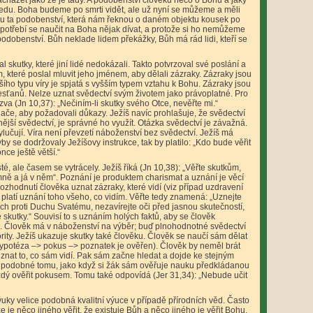
acházet jako že je tady. A podobenství člověku něco o Bohu a jaký
ledu. Boha budeme po smrti vidět, ale už nyní se můžeme a měli
u ta podobenství, která nám řeknou o daném objektu kousek po
apotřebí se naučit na Boha nějak dívat, a protože si ho nemůžeme
odobenství. Bůh neklade lidem překážky, Bůh má rád lidi, kteří se
al skutky, které jiní lidé nedokázali. Takto potvrzoval své poslání a
m, které poslal mluvit jeho jménem, aby dělali zázraky. Zázraky jsou
šího typu víry je spjatá s vyšším typem vztahu k Bohu. Zázraky jsou
řesťanů. Nelze uznat svědectví svým životem jako právoplatné. Pro
zva (Jn 10,37): „Nečiním-li skutky svého Otce, nevěřte mi.“
ače, aby požadovali důkazy. Ježíš navíc prohlašuje, že svědectví
nější svědectví, je správné ho využít. Otázka svědectví je závažná.
lučují. Víra není převzetí náboženství bez svědectví. Ježíš má
by se dodržovaly Ježíšovy instrukce, tak by platilo: „Kdo bude věřit
nce ještě větší.“
té, ale časem se vytrácely. Ježíš říká (Jn 10,38): „Věřte skutkům,
 mně a já v něm“. Poznání je produktem charismat a uznání je věcí
rozhodnutí člověka uznat zázraky, které vidí (viz případ uzdravení
 platí uznání toho všeho, co vidím. Věřte tedy znamená: „Uznejte
hřích proti Duchu Svatému, nezavírejte oči před jasnou skutečností,
é skutky.“ Souvisí to s uznáním holých faktů, aby se člověk
. Člověk má v náboženství na výběr; buď plnohodnotné svědectví
ity. Ježíš ukazuje skutky také člověku. Člověk se naučí sám dělat
hypotéza –> pokus –> poznatek je ověřen). Člověk by neměl brát
znat to, co sám vidí. Pak sám začne hledat a dojde ke stejným
to podobné tomu, jako když si žák sám ověřuje nauku předkládanou
ždý ověřit pokusem. Tomu také odpovídá (Jer 31,34): „Nebude učit
ýuky velice podobná kvalitní výuce v případě přírodních věd. Často
že je něco jiného věřit, že existuje Bůh a něco jiného je věřit Bohu,