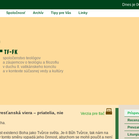
Dnes je 
Spoločnosť
Archív
Tipy pre Vás
Linky
spoločenstvo teológov
a záujemcov o teológiu a filozofiu
v duchu II. vatikánskeho koncilu
a v kontexte súčasnej vedy a kultúry
sťanská viera – priatelia, nie
Príspe
Verzia pre tlač
Recenz
aha.
Prevza
 existenci Boha jako Tvůrce světa. Je-li Bůh Tvůrce, tak nám na
Liturgi
 tomto směru vypadá jeho činnost, abychom se mohli poučit a není