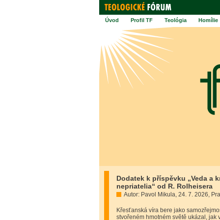
Úvod
Profil TF
Teológia
Homílie
Dodatek k příspěvku „Veda a kre
nepriatelia“ od R. Rolheisera
Autor: Pavol Mikula, 24. 7. 2026, Pr
Křesťanská víra bere jako samozřejmost
stvořeném hmotném světě ukázal, jak v