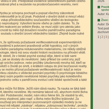
h vědců k víře. Předpoklad existence sebereflexivní paměti celého
2026.
xistoval před a nezávisle na prostoročasovém vesmíru, není
Pravi
spolo
a fyzika je schopna pochopit a popsat všechny zákonitosti
Autor: K
 mikrosvětě je to již jinak. Podobně v dnešní době si mnozí vědci
y a vstup přírodovědeckého současného vědění do teologicko-
Život
ko neprostupný. Vytvoření teorie všeho je zatím daleko. To, že
Autor: D
mi reakcemi po velkém třesku, se musí zdát i pro ateistu jako
Text pod
oucnosti by mělo být dosažení nového paměťového paradigma
duchovní
 v souladu s dnešní úrovní vědeckého bádání. Zřejmě bude nutné
1
|
2
|
3
ím, že splňovaly požadavek verifikovatelnosti experimentálních
ystémů k potvrzení pravdivosti určité hypotézy, což v jiných
deckého paradigma redukovaného materialismu, lze někdy obtížně
ologie, která má svou vlastní historii nezávislou na přírodní vědě.
. století, že v lidské psyché existují děje, které si lidé sami
, jak se dostaly do nevědomí. Jako příklad lze uvést sny, jejíž
i snícího jedince, nebo prožitky (zkušenosti) mnoha lidí, kteří se
í svědčí o životě po smrti, o krátkém vstupu do jiné bezčasové reality.
 se mohlo přiznat požadavek verifikovatelnosti i když je nelze
elkou zásluhu o vědecké poznání psychiky či psychologie lidského
terý svým pojetím nevědomé lidské psychiky jako kolektivního
 jednoho celku s paměťovou evolucí celé lidské společnosti a také
ice může říct Bible. Ježíš nám dává nauku. Ta nauka se týká také
it, kterého nevidíme. My nemáme takové oči, abychom mohli Boha
tví. Podobenství, model, nám něco řekne tím, že vlastně ta věc,
nou vlastnost, jako např. u Boha nebo Božího království. Za
é používají pro interpretaci pozorovaných výsledků modely (a ne
sí mít nějaké „nástroje“, nějakou „zobrazovací techniku“, protože