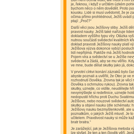
Bůh není očima vidět, ale musí s ním z
je, řeknou, i když v určitém úzkém poh
bychom něco o něm dovědět. Proto jso
kousku. Lidé si musí uvědomit, že je z
očima přímo prohlédnout, Ježíš uvádí p
ptají: „Proč?“
Další věci jsou Ježíšovy sliby. Ježíš děl
pravost nauky. Ježíš také nařizuje lide
dokladem vyššího typu víry. Otázka vyš
nutnou součástí svědectví kvalitních k
doklad pravosti Ježíšovy nauky platí vý
Ježíšova výzva dokonce vybízí posluch
lidí nepřijímá. Pakliže má Ježíš hodnot
Pojem víra a svědectví se u Ježíše nevy
svědectví a žádá, aby se mu věřilo. Kdy
ve mne, bude dělat skutky jako já, doko
V prvotní církvi konání zázraků bylo čas
abyste poznali a uvěřili, že Otec je ve
rozhodnutí člověka. Zrovna tak je věcí 
člověka s ochrnulou rukou). Zrovna tak
skutky, uznejte, co vidíte, neudělejte 
nevymýšlejte si redefinice, uznejte hol
nedopustil hříchu proti Duchu Svatému
Ježíšovo, nebo nouzové svědectví autor
skutky a objeví nauku (dle schématu: 
Ježíšovu nauku bezmyšlenkovitě, ale u
poznatkům, o jakých Ježíš mluvil. Je 
učitelem. Pravdivost nauky si může ka
bratr bratra.“
Je zarážející, jak je Ježíšova metoda v
lze slyšet, že ten a ten člověk věří. Jen