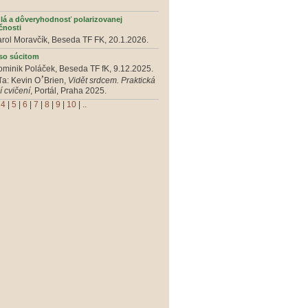
dlá a dôveryhodnosť polarizovanej
čnosti
arol Moravčík, Beseda TF FK, 20.1.2026.
 so súcitom
ominik Poláček, Beseda TF fK, 9.12.2025.
’
ľa: Kevin O
Brien,
Vidět srdcem. Praktická
 cvičení
, Portál, Praha 2025.
|
4
|
5
|
6
|
7
|
8
|
9
|
10
| ..