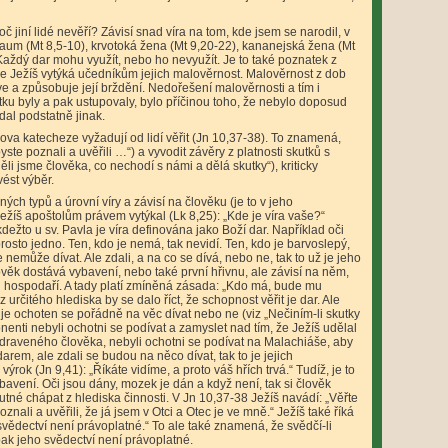
roč jiní lidé nevěří? Závisí snad víra na tom, kde jsem se narodil, v
naum (Mt 8,5-10), krvotoká žena (Mt 9,20-22), kananejská žena (Mt
 Každý dar mohu využít, nebo ho nevyužít. Je to také poznatek z
že Ježíš vytýká učedníkům jejich malověrnost. Malověrnost z dob
kve a způsobuje její brždění. Nedořešení malověrnosti a tím i
átku byly a pak ustupovaly, bylo příčinou toho, že nebylo doposud
adal podstatně jinak.
ova katecheze vyžadují od lidí věřit (Jn 10,37-38). To znamená,
byste poznali a uvěřili …“) a vyvodit závěry z platnosti skutků s
ěli jsme člověka, co nechodí s námi a dělá skutky“), kriticky
vést výběr.
ých typů a úrovní víry a závisí na člověku (je to v jeho
žíš apoštolům právem vytýkal (Lk 8,25): „Kde je víra vaše?“
 kdežto u sv. Pavla je víra definována jako Boží dar. Například oči
aprosto jedno. Ten, kdo je nemá, tak nevidí. Ten, kdo je barvoslepý,
nemůže dívat. Ale zdali, a na co se dívá, nebo ne, tak to už je jeho
člověk dostává vybavení, nebo také první hřivnu, ale závisí na něm,
ou hospodaří. A tady platí zmíněná zásada: „Kdo má, bude mu
e z určitého hlediska by se dalo říct, že schopnost věřit je dar. Ale
li je ochoten se pořádně na věc dívat nebo ne (viz „Nečiním-li skutky
nenti nebyli ochotni se podívat a zamyslet nad tím, že Ježíš udělal
zdraveného člověka, nebyli ochotni se podívat na Malachiáše, aby
 darem, ale zdali se budou na něco dívat, tak to je jejich
ýrok (Jn 9,41): „Říkáte vidíme, a proto váš hřích trvá.“ Tudíž, je to
avení. Oči jsou dány, mozek je dán a když není, tak si člověk
utné chápat z hlediska činnosti. V Jn 10,37-38 Ježíš navádí: „Věřte
poznali a uvěřili, že já jsem v Otci a Otec je ve mně.“ Ježíš také říká
svědectví není právoplatné.“ To ale také znamená, že svědčí-li
pak jeho svědectví není právoplatné.