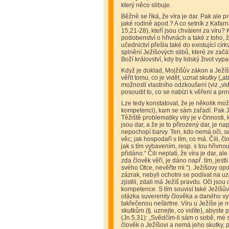
který něco slibuje.
Běžně se říká, že víra je dar. Pak ale p
jaké rodině apod.? A co setník z Kafar
15,21-28), kteří jsou chváleni za víru?
podobenství o hřivnách a také z toho, 
učednictví přešla také do existující cír
splnění Ježíšových slibů, které ze zač
Boží království, kdy by lidský život vyp
Když je doklad, Mojžíšův zákon a Ježíš
věřit tomu, co je vidět, uznat skutky („a
možností vlastního odzkoušení (viz „vid
posoudit to, co se nabízí k věření a pro
Lze tedy konstatovat, že je několik možn
kompetenci), kam se sám zařadí. Pak Je
Těžiště problematiky víry je v činnosti,
jsou dar, a že je to přirozený dar, je n
nepochopí barvy. Ten, kdo nemá oči, se 
věc; jak hospodaří s tím, co má. Čili, 
jak s tím vybavením, resp. s tou hřivn
přidáno.“ Čili neplatí, že víra je dar, al
zda člověk věří, je dáno např. tím, jest
svého Otce, nevěřte mi.“). Ježíšovy opo
zázrak, nebyli ochotni se podívat na u
zjistili, zdali má Ježíš pravdu. Oči jsou
kompetence. S tím souvisí také Ježíšův v
otázka suverenity člověka a daného vyb
takřečenou neškrtne. Víru u Ježíše je n
skutkům (tj. uznejte, co vidíte), abyste 
(Jn 5,31): „Svědčím-li sám o sobě, mé 
člověk o Ježíšovi a nemá jeho skutky, 