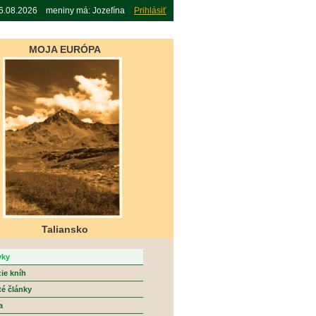
06.08.2026 meniny má: Jozefína
Prihlásiť
MOJA EURÓPA
Taliansko
vky
ie kníh
té články
a