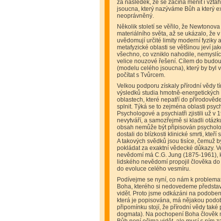
za následek, že se začíná měnit i vzta
jsoucna, který nazýváme Bůh a který e
neoprávněný.
Několik století se věřilo, že Newtonov
materiálního světa, až se ukázalo, že v
uvědomují určité limity moderní fyzik
metafyzické oblasti se většinou jeví ja
všechno, co vzniklo nahodile, nemyslící
velice nouzové řešení. Cílem do bud
(modelu celého jsoucna), který by byl
počítat s Tvůrcem.
Velkou podporu získaly přírodní vědy t
výsledků studia hmotně-energetických s
oblastech, které nepatří do přírodově
splnit. Týká se to zejména oblasti psych
Psychologové a psychiatři zjistili už v 19
nevytváří, a samozřejmě si kladli otázku
obsah nemůže být připisován psychologi
dostali do blízkosti klinické smrti, kteř
A takových svědků jsou tisíce, čemuž by
pokládat za exaktní vědecké důkazy. V
nevědomí má C.G. Jung (1875-1961), k
lidského nevědomí propojil člověka do
do evoluce celého vesmíru.
Podívejme se nyní, co nám k problemat
Boha, kterého si nedovedeme představ
vidět. Proto jsme odkázáni na podobens
která je popisována, má nějakou podob
připomínku stojí, že přírodní vědy tak
dogmata). Na pochopení Boha člověk mu