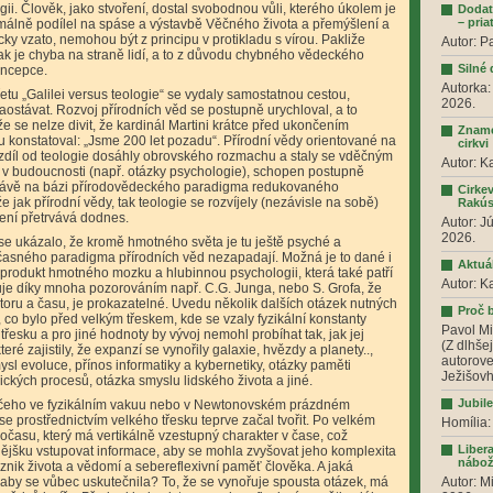
ii. Člověk, jako stvoření, dostal svobodnou vůli, kterého úkolem je
Dodat
– pria
málně podílel na spáse a výstavbě Věčného života a přemýšlení a
gicky vzato, nemohou být z principu v protikladu s vírou. Pakliže
Autor: P
 je chyba na straně lidí, a to z důvodu chybného vědeckého
Silné
oncepce.
Autorka:
řetu „Galilei versus teologie“ se vydaly samostatnou cestou,
2026.
zaostávat. Rozvoj přírodních věd se postupně urychloval, a to
e se nelze divit, že kardinál Martini krátce před ukončením
Zname
konstatoval: „Jsme 200 let pozadu“. Přírodní vědy orientované na
cirkvi
zdíl od teologie dosáhly obrovského rozmachu a staly se vděčným
Autor: K
e v budoucnosti (např. otázky psychologie), schopen postupně
právě na bázi přírodovědeckého paradigma redukovaného
Cirkev
že jak přírodní vědy, tak teologie se rozvíjely (nezávisle na sobě)
Rakú
ení přetrvává dodnes.
Autor: J
2026.
 se ukázalo, že kromě hmotného světa je tu ještě psyché a
oučasného paradigma přírodních věd nezapadají. Možná je to dané i
Aktuá
a produkt hmotného mozku a hlubinnou psychologii, která také patří
Autor: K
je díky mnoha pozorováním např. C.G. Junga, nebo S. Grofa, že
toru a času, je prokazatelné. Uvedu několik dalších otázek nutných
Proč 
 co bylo před velkým třeskem, kde se vzaly fyzikální konstanty
Pavol Mi
řesku a pro jiné hodnoty by vývoj nemohl probíhat tak, jak jej
(Z dlhše
eré zajistily, že expanzí se vynořily galaxie, hvězdy a planety..,
autorove
sl evoluce, přínos informatiky a kybernetiky, otázky paměti
Ježišovh
ckých procesů, otázka smyslu lidského života a jiné.
Jubil
 ničeho ve fyzikálním vakuu nebo v Newtonovském prázdném
se prostřednictvím velkého třesku teprve začal tvořit. Po velkém
Homília:
ročasu, který má vertikálně vzestupný charakter v čase, což
Liber
ějšku vstupovat informace, aby se mohla zvyšovat jeho komplexita
nábož
nik života a vědomí a sebereflexivní paměť člověka. A jaká
 aby se vůbec uskutečnila? To, že se vynořuje spousta otázek, má
Autor: M