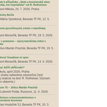
ek k příspěvku „Veda a kresťanská viera
telia, nie nepriatelia“ od R. Rolheisera
avol Mikula, 24. 7. 2026, Praha.
 dcéry Božie
 Mária Syneková, Beseda TF FK, 12. 5.
nia (pozitívnych) zmien v katolíckej
arol Moravčík, Beseda TF FK, 19. 5. 2026.
 v premene – vývoj katolíckej cirkvi v
sku
úlius Marián Prachár, Beseda TF FK, 19. 5.
lnosť Gaudium et spes
arol Moravčík, Beseda TF FK, 14. 4. 2026.
byl Ježíš ukřižován?
kula, apríl 2026, Praha.
j úvahy vyberáme záverečnú časť
j reakcie na text: R. Rolheiser, Význam
o utrpenia.)
eum 75 – Július Marián Prachár
 Ľubomír Polák, Rusovce, 11. 4. 2026.
alizmus a konzervativizmus v
enskom kontexte
ilan Hudaček SJ, Beseda TF FK, 10. 3.