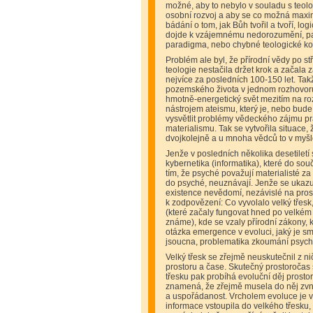
možné, aby to nebylo v souladu s teolog
osobní rozvoj a aby se co možná maxi
bádání o tom, jak Bůh tvořil a tvoří, lo
dojde k vzájemnému nedorozumění, pak
paradigma, nebo chybné teologické k
Problém ale byl, že přírodní vědy po st
teologie nestačila držet krok a začala 
nejvíce za posledních 100-150 let. Takž
pozemského života v jednom rozhovoru 
hmotně-energetický svět mezitím na ro
nástrojem ateismu, který je, nebo bud
vysvětlit problémy vědeckého zájmu 
materialismu. Tak se vytvořila situace, 
dvojkolejně a u mnoha vědců to v myšl
Jenže v posledních několika desetiletí
kybernetika (informatika), které do s
tím, že psyché považují materialisté z
do psyché, neuznávají. Jenže se ukazu
existence nevědomí, nezávislé na pros
k zodpovězení: Co vyvolalo velký třesk,
(které začaly fungovat hned po velkém t
známe), kde se vzaly přírodní zákony, kt
otázka emergence v evoluci, jaký je smy
jsoucna, problematika zkoumání psychi
Velký třesk se zřejmě neuskutečnil z
prostoru a čase. Skutečný prostoročas 
třesku pak probíhá evoluční děj prosto
znamená, že zřejmě musela do něj zvn
a uspořádanost. Vrcholem evoluce je vz
informace vstoupila do velkého třesku,