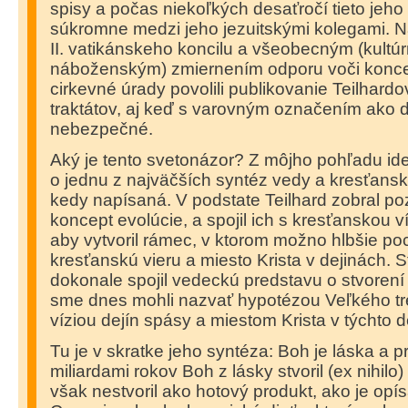
spisy a počas niekoľkých desaťročí tieto jeho 
súkromne medzi jeho jezuitskými kolegami. 
II. vatikánskeho koncilu a všeobecným (kultú
náboženským) zmiernením odporu voči konce
cirkevné úrady povolili publikovanie Teilhard
traktátov, aj keď s varovným označením ako 
nebezpečné.
Aký je tento svetonázor? Z môjho pohľadu id
o jednu z najväčších syntéz vedy a kresťanske
kedy napísaná. V podstate Teilhard zobral p
koncept evolúcie, a spojil ich s kresťanskou v
aby vytvoril rámec, v ktorom možno hlbšie po
kresťanskú vieru a miesto Krista v dejinách.
dokonale spojil vedeckú predstavu o stvorení a
sme dnes mohli nazvať hypotézou Veľkého tr
víziou dejín spásy a miestom Krista v týchto d
Tu je v skratke jeho syntéza: Boh je láska a p
miliardami rokov Boh z lásky stvoril (ex nihil
však nestvoril ako hotový produkt, ako je opí