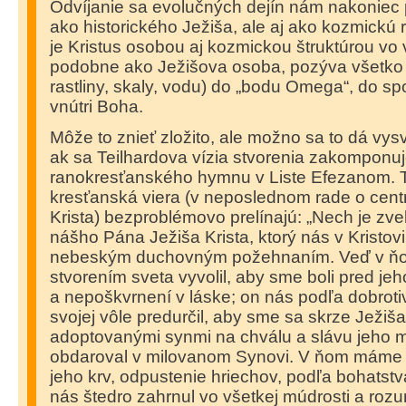
Odvíjanie sa evolučných dejín nám nakoniec p
ako historického Ježiša, ale aj ako kozmickú r
je Kristus osobou aj kozmickou štruktúrou vo 
podobne ako Ježišova osoba, pozýva všetko (ľ
rastliny, skaly, vodu) do „bodu Omega“, do s
vnútri Boha.
Môže to znieť zložito, ale možno sa to dá vysv
ak sa Teilhardova vízia stvorenia zakomponu
ranokresťanského hymnu v Liste Efezanom. 
kresťanská viera (v neposlednom rade o cent
Krista) bezproblémovo prelínajú: „Nech je zv
nášho Pána Ježiša Krista, ktorý nás v Kristo
nebeským duchovným požehnaním. Veď v ňom
stvorením sveta vyvolil, aby sme boli pred jeh
a nepoškvrnení v láske; on nás podľa dobrot
svojej vôle predurčil, aby sme sa skrze Ježiša 
adoptovanými synmi na chválu a slávu jeho mi
obdaroval v milovanom Synovi. V ňom máme 
jeho krv, odpustenie hriechov, podľa bohatstva
nás štedro zahrnul vo všetkej múdrosti a roz