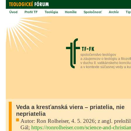
Úvod
Profil TF
Teológia
Homílie
Spoločnosť
Archív
Tip
spoločenstvo teológov
a záujemcov o teológiu a filozof
v duchu II. vatikánskeho koncilu
a v kontexte súčasnej vedy a ku
Veda a kresťanská viera – priatelia, nie
nepriatelia
Autor: Ron Rolheiser, 4. 5. 2026; z angl. preložil
Gál;
https://ronrolheiser.com/science-and-christian