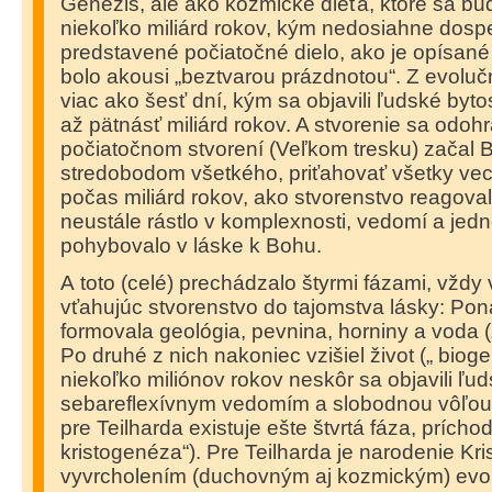
Genezis, ale ako kozmické dieťa, ktoré sa bud
niekoľko miliárd rokov, kým nedosiahne dospe
predstavené počiatočné dielo, ako je opísané
bolo akousi „beztvarou prázdnotou“. Z evoluč
viac ako šesť dní, kým sa objavili ľudské bytost
až pätnásť miliárd rokov. A stvorenie sa odohr
počiatočnom stvorení (Veľkom tresku) začal B
stredobodom všetkého, priťahovať všetky vec
počas miliárd rokov, ako stvorenstvo reagoval
neustále rástlo v komplexnosti, vedomí a jed
pohybovalo v láske k Bohu.
A toto (celé) prechádzalo štyrmi fázami, vždy
vťahujúc stvorenstvo do tajomstva lásky: Pon
formovala geológia, pevnina, horniny a voda 
Po druhé z nich nakoniec vzišiel život („ bioge
niekoľko miliónov rokov neskôr sa objavili ľud
sebareflexívnym vedomím a slobodnou vôľou 
pre Teilharda existuje ešte štvrtá fáza, príchod 
kristogenéza“). Pre Teilharda je narodenie K
vyvrcholením (duchovným aj kozmickým) evo