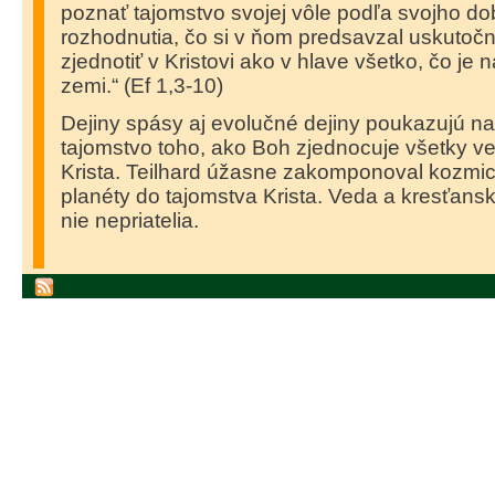
poznať tajomstvo svojej vôle podľa svojho do
rozhodnutia, čo si v ňom predsavzal uskutočni
zjednotiť v Kristovi ako v hlave všetko, čo je n
zemi.“ (Ef 1,3-10)
Dejiny spásy aj evolučné dejiny poukazujú n
tajomstvo toho, ako Boh zjednocuje všetky ve
Krista. Teilhard úžasne zakomponoval kozmick
planéty do tajomstva Krista. Veda a kresťanská
nie nepriatelia.