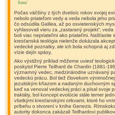
foes/
Počas väčšiny z tých dvetisíc rokov svojej ex
nebolo priateľom vedy a veda nebola jeho pria
čo odsúdila Galilea, až po osvietenských mysli
vyhlasovali vieru za „zastaraný projekt“, veda
boli viac nepriateľmi ako priateľmi. Našťastie
kresťanská teológia nielenže dokázala akcept
vedecké poznatky, ale ich bola schopná aj zd
vízie dejín spásy.
Ako výstižný príklad môžeme uviesť teologic
poskytol Pierre Teilhard de Chardin (1881-1955
významný vedec, medzinárodne uznávaný pal
vedeckú prácu. Bol tiež človekom výnimočnej 
jezuitským kňazom a nadaným duchovným sp
keď sa venoval vedeckej práci a písal svoje p
traktáty, bol koncept evolúcie stále temer je
všetkými kresťanskými cirkvami, ktoré ho vním
príbehu o stvorení v knihe Genezis. Rímskok
autority dokonca zakázali Teilhardovi publiko