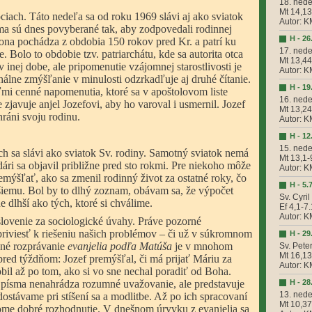
18. nede
Mt 14,1
iach. Táto nedeľa sa od roku 1969 slávi aj ako sviatok
Autor: 
sma sú dnes povyberané tak, aby zodpovedali rodinnej
H - 26
kona pochádza z obdobia 150 rokov pred Kr. a patrí ku
17. nede
. Bolo to obdobie tzv. patriarchátu, kde sa autorita otca
Mt 13,4
 inej dobe, ale pripomenutie vzájomnej starostlivosti je
Autor: 
rchálne zmýšľanie v minulosti odzrkadľuje aj druhé čítanie.
H - 19
mi cenné napomenutia, ktoré sa v apoštolovom liste
16. nede
 zjavuje anjel Jozefovi, aby ho varoval i usmernil. Jozef
Mt 13,2
ráni svoju rodinu.
Autor: 
H - 12
15. nede
h sa slávi ako sviatok Sv. rodiny. Samotný sviatok nemá
Mt 13,1-
dári sa objavil približne pred sto rokmi. Pre niekoho môže
Autor: 
remýšľať, ako sa zmenil rodinný život za ostatné roky, čo
H - 5.
šiemu. Bol by to dlhý zoznam, obávam sa, že výpočet
Sv. Cyri
 dlhší ako tých, ktoré si chválime.
Ef 4,1-7
Autor: 
ovenie za sociologické úvahy. Práve pozorné
riviesť k riešeniu našich problémov – či už v súkromnom
H - 29
šné rozprávanie
evanjelia podľa Matúša
je v mnohom
Sv. Pete
Mt 16,1
red týždňom: Jozef premýšľal, či má prijať Máriu za
Autor: 
il až po tom, ako si vo sne nechal poradiť od Boha.
v. písma nenahrádza rozumné uvažovanie, ale predstavuje
H - 28
13. nede
dostávame pri stíšení sa a modlitbe. Až po ich spracovaní
Mt 10,3
me dobré rozhodnutie. V dnešnom úryvku z evanjelia sa