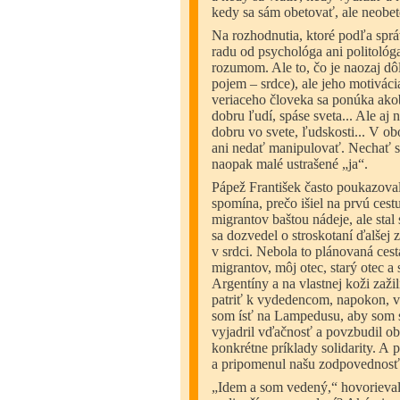
kedy sa sám obetovať, ale neobet
Na rozhodnutia, ktoré podľa sprá
radu od psychológa ani politológ
rozumom. Ale to, čo je naozaj dôl
pojem – srdce), ale jeho motiváci
veriaceho človeka sa ponúka ako
dobru ľudí, spáse sveta... Ale aj
dobru vo svete, ľudskosti... V ob
ani nedať manipulovať. Nechať sa
naopak malé ustrašené „ja“.
Pápež František často poukazoval
spomína, prečo išiel na prvú ces
migrantov baštou nádeje, ale sta
sa dozvedel o stroskotaní ďalšej
v srdci. Nebola to plánovaná cest
migrantov, môj otec, starý otec a
Argentíny a na vlastnej koži zaži
patriť k vydedencom, napokon, v 
som ísť na Lampedusu, aby som sa
vyjadril vďačnosť a povzbudil o
konkrétne príklady solidarity. A
a pripomenul našu zodpovednosť.
„Idem a som vedený,“ hovorieval 