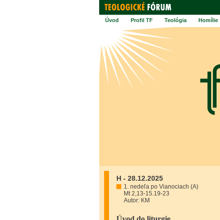
Úvod
Profil TF
Teológia
Homílie
H - 28.12.2025
1. nedeľa po Vianociach (A)
Mt 2,13-15.19-23
Autor: KM
Úvod do liturgie