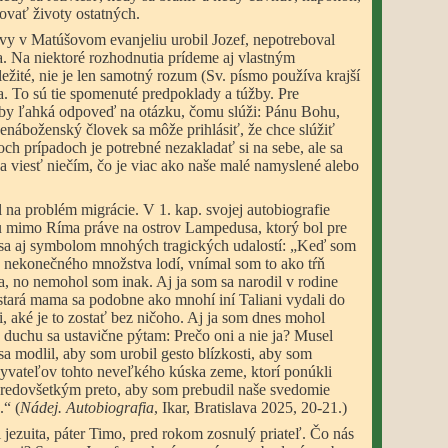
ovať životy ostatných.
vy v Matúšovom evanjeliu urobil Jozef, nepotreboval
a. Na niektoré rozhodnutia prídeme aj vlastným
ežité, nie je len samotný rozum (Sv. písmo používa krajší
a. To sú tie spomenuté predpoklady a túžby. Pre
by ľahká odpoveď na otázku, čomu slúži: Pánu Bohu,
 nenáboženský človek sa môže prihlásiť, že chce slúžiť
och prípadoch je potrebné nezakladať si na sebe, ale sa
 viesť niečím, čo je viac ako naše malé namyslené alebo
 na problém migrácie. V 1. kap. svojej autobiografie
tu mimo Ríma práve na ostrov Lampedusa, ktorý bol pre
l sa aj symbolom mnohých tragických udalostí: „Keď som
 z nekonečného množstva lodí, vnímal som to ako tŕň
a, no nemohol som inak. Aj ja som sa narodil v rodine
 stará mama sa podobne ako mnohí iní Taliani vydali do
li, aké je to zostať bez ničoho. Aj ja som dnes mohol
duchu sa ustavične pýtam: Prečo oni a nie ja? Musel
 modlil, aby som urobil gesto blízkosti, aby som
byvateľov tohto neveľkého kúska zeme, ktorí ponúkli
 predovšetkým preto, aby som prebudil naše svedomie
“ (
Nádej. Autobiografia
, Ikar, Bratislava 2025, 20-21.)
jezuita, páter Timo, pred rokom zosnulý priateľ. Čo nás