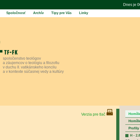
Dnes je 
Spoločnosť
Archív
Tipy pre Vás
Linky
spoločenstvo teológov
a záujemcov o teológiu a filozofiu
v duchu II. vatikánskeho koncilu
a v kontexte súčasnej vedy a kultúry
Homíli
Verzia pre tlač
Homíli
Profil
H - 2.