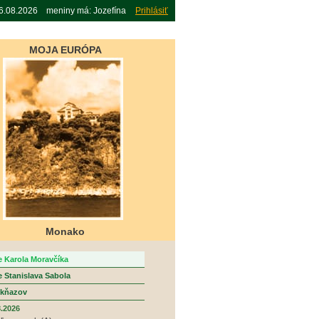
06.08.2026 meniny má: Jozefína
Prihlásiť
MOJA EURÓPA
Monako
e Karola Moravčíka
e Stanislava Sabola
y kňazov
8.2026