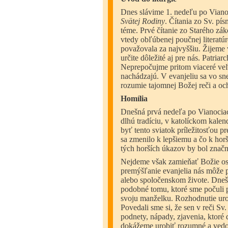
Dnes slávime 1. nedeľu po Vianoc
Svätej Rodiny
. Čítania zo Sv. pí
téme. Prvé čítanie zo Starého zá
vtedy obľúbenej poučnej literatúre
považovala za najvyššiu. Žijeme v
určite dôležité aj pre nás. Patria
Neprepočujme pritom viaceré veľ
nachádzajú. V evanjeliu sa vo sne
rozumie tajomnej Božej reči a och
Homília
Dnešná prvá nedeľa po Vianociac
dlhú tradíciu, v katolíckom kalen
byť tento sviatok príležitosťou p
sa zmenilo k lepšiemu a čo k hor
tých horších úkazov by bol značne
Nejdeme však zamieňať Božie osl
premýšľanie evanjelia nás môže p
alebo spoločenskom živote. Dne
podobné tomu, ktoré sme počuli p
svoju manželku. Rozhodnutie urob
Povedali sme si, že sen v reči S
podnety, nápady, zjavenia, ktoré 
dokážeme urobiť rozumné a vedo