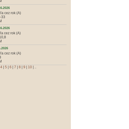
KM
.6.2026
ľa cez rok (A)
6-33
KM
.6.2026
ľa cez rok (A)
10,8
KM
6.2026
ľa cez rok (A)
3
KM
|
4
|
5
|
6
|
7
|
8
|
9
|
10
| ..