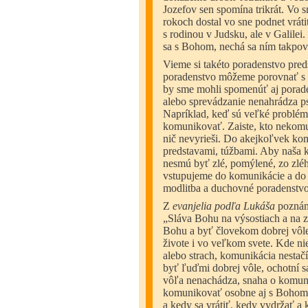
Jozefov sen spomína trikrát. Vo s
rokoch dostal vo sne podnet vráti
s rodinou v Judsku, ale v Galilei
sa s Bohom, nechá sa ním takpov
Vieme si takéto poradenstvo pred
poradenstvo môžeme porovnať s 
by sme mohli spomenúť aj porade
alebo sprevádzanie nenahrádza ps
Napríklad, keď sú veľké problémy
komunikovať. Zaiste, kto nekomun
nič nevyrieši. Do akejkoľvek ko
predstavami, túžbami. Aby naša 
nesmú byť zlé, pomýlené, zo zlé
vstupujeme do komunikácie a do 
modlitba a duchovné poradenstvo
Z
evanjelia podľa Lukáša
poznáme
„Sláva Bohu na výsostiach a na 
Bohu a byť človekom dobrej vôl
živote i vo veľkom svete. Kde nie
alebo strach, komunikácia nestačí
byť ľuďmi dobrej vôle, ochotní sa
vôľa nenachádza, snaha o komuniká
komunikovať osobne aj s Bohom. 
a kedy sa vrátiť, kedy vydržať a