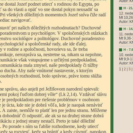
Autor: 
ne dostal Jozef podnet utiecť s rodinou do Egypta, po
H - 21
ť sa do vlasti a opäť vo sne dostal pokyn neusadiť sa
12. nede
. Pri všetkých dôležitých momentoch Jozef sníva čiže radí
Mt 10,2
ediac navigovať.
Autor: 
staviť pri našich dôležitých rozhodnutiach? Duchovné
H - 14
poradenstvom u psychológov. V spoločenských otázkach
11. nede
nstvo sociológov a politológov. Duchovné poradenstvo
Mt 9,36-
Autor: 
ychologické a spoločenské rady, ale ide ďalej.
 v rodine a spoločnosti, hovorieva sa, že treba
H - 7.
ikuje, nerozpráva sa, nestretne sa, nikam sa nepohne,
10. nede
Mt 9,9-1
munikácie však vstupujeme s určitými predpokladmi,
Autor: 
komunikácia mala zmysel, naše predpoklady či túžby
1
|
2
|
3
ho ducha. Aby naše vnútorné nastavenie, s ktorým
osobných rozhodnutí, bolo správne, práve tomu slúžia
.
 správu, ako anjeli pri Ježišovom narodení spievali:
zemi pokoj ľuďom dobrej vôle“ (Lk 2,14). Vzdávať slávu
e je predpokladom pre riešenie problémov v osobnom
 je úcta, kde nie je dobrá vôľa, kde je naopak nenávisť
. A zaiste, nemôže to platiť len pre jednu stranu. Môžeme
 dohodnúť či odpustiť, ale ak sa na druhej strane dobrá
ciu z jednej strany nestačí. Preto je také dôležité
Po porade s ním sa ľahšie rozhodneme, kedy utiecť
 kedy sa rozviesť, kedy sa brániť a kedy cúvnuť, napokon,