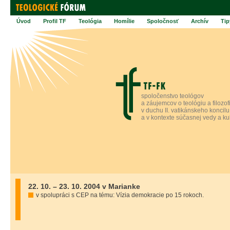
Úvod
Profil TF
Teológia
Homílie
Spoločnosť
Archív
Tip
spoločenstvo teológov
a záujemcov o teológiu a filozof
v duchu II. vatikánskeho koncilu
a v kontexte súčasnej vedy a ku
22. 10. – 23. 10. 2004 v Marianke
v spolupráci s CEP na tému: Vízia demokracie po 15 rokoch.