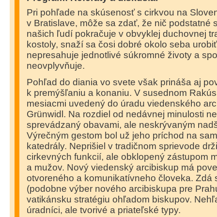
Pri pohľade na skúsenosť s cirkvou na Sloven
v Bratislave, môže sa zdať, že nič podstatné 
našich ľudí pokračuje v obvyklej duchovnej tra
kostoly, snaží sa čosi dobré okolo seba urobiť
nepresahuje jednotlivé súkromné životy a spo
neovplyvňuje.
Pohľad do diania vo svete však prináša aj p
k premýšľaniu a konaniu. V susednom Rakúsk
mesiacmi uvedený do úradu viedenského arc
Grünwidl. Na rozdiel od nedávnej minulosti ne
sprevádzaný obavami, ale neskrývaným nad
Výrečným gestom bol už jeho príchod na sam
katedrály. Neprišiel v tradičnom sprievode drž
cirkevných funkcií, ale obklopený zástupom 
a mužov. Nový viedenský arcibiskup má pov
otvoreného a komunikatívneho človeka. Zdá s
(podobne výber nového arcibiskupa pre Prah
vatikánsku stratégiu ohľadom biskupov. Nehľa
úradníci, ale tvorivé a priateľské typy.