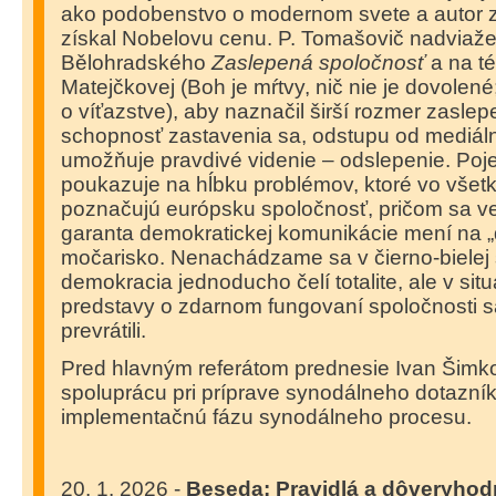
ako podobenstvo o modernom svete a autor 
získal Nobelovu cenu. P. Tomašovič nadviaže
Bělohradského
Zaslepená spoločnosť
a na t
Matejčkovej (Boh je mŕtvy, nič nie je dovolené;
o víťazstve), aby naznačil širší rozmer zaslep
schopnosť zastavenia sa, odstupu od mediá
umožňuje pravdivé videnie – odslepenie. Poj
poukazuje na hĺbku problémov, ktoré vo všetk
poznačujú európsku spoločnosť, pričom sa ver
garanta demokratickej komunikácie mení na „di
močarisko. Nenachádzame sa v čierno-bielej s
demokracia jednoducho čelí totalite, ale v sit
predstavy o zdarnom fungovaní spoločnosti sa
prevrátili.
Pred hlavným referátom prednesie Ivan Šimk
spoluprácu pri príprave synodálneho dotazní
implementačnú fázu synodálneho procesu.
20. 1. 2026 -
Beseda: Pravidlá a dôveryhod