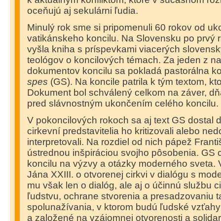
oceňujú aj sekulárni ľudia.
Minulý rok sme si pripomenuli 60 rokov od uko
vatikánskeho koncilu. Na Slovensku po prvý raz
vyšla kniha s príspevkami viacerých slovens
teológov o koncilových témach. Za jeden z naj
dokumentov koncilu sa pokladá pastorálna ko
spes
(GS). Na koncile patrila k tým textom, ktor
Dokument bol schválený celkom na záver, dňa
pred slávnostným ukončením celého koncilu.
V pokoncilových rokoch sa aj text GS dostal d
cirkevní predstavitelia ho kritizovali alebo ne
interpretovali. Na rozdiel od nich pápež Franti
ústrednou inšpiráciou svojho pôsobenia. GS
koncilu na výzvy a otázky moderného sveta. 
Jána XXIII. o otvorenej cirkvi v dialógu s mo
mu však len o dialóg, ale aj o účinnú službu 
ľudstvu, ochrane stvorenia a presadzovaniu 
spolunažívania, v ktorom budú ľudské vzťah
a založené na vzájomnej otvorenosti a solidari