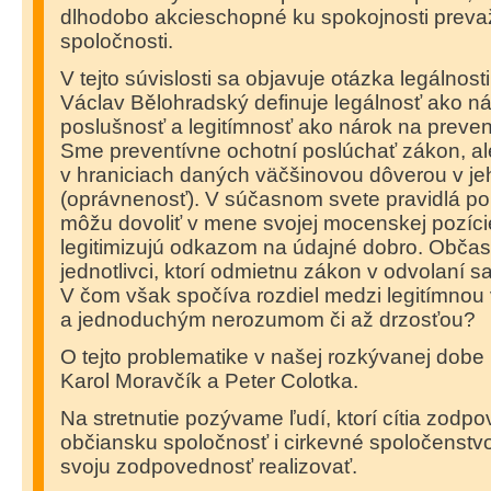
dlhodobo akcieschopné ku spokojnosti prevaž
spoločnosti.
V tejto súvislosti sa objavuje otázka legálnosti
Václav Bělohradský definuje legálnosť ako n
poslušnosť a legitímnosť ako nárok na preve
Sme preventívne ochotní poslúchať zákon, ale 
v hraniciach daných väčšinovou dôverou v je
(oprávnenosť). V súčasnom svete pravidlá poru
môžu dovoliť v mene svojej mocenskej pozície
legitimizujú odkazom na údajné dobro. Občas
jednotlivci, ktorí odmietnu zákon v odvolaní 
V čom však spočíva rozdiel medzi legitímno
a jednoduchým nerozumom či až drzosťou?
O tejto problematike v našej rozkývanej dobe p
Karol Moravčík a Peter Colotka.
Na stretnutie pozývame ľudí, ktorí cítia zodp
občiansku spoločnosť i cirkevné spoločenstvo
svoju zodpovednosť realizovať.