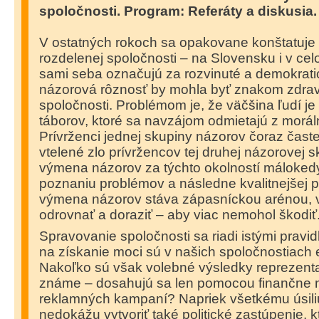
spoločnosti. Program: Referáty a diskusia.
V ostatných rokoch sa opakovane konštatuje 
rozdelenej spoločnosti – na Slovensku i v cel
sami seba označujú za rozvinuté a demokrat
názorová rôznosť by mohla byť znakom zdrav
spoločnosti. Problémom je, že väčšina ľudí je
táborov, ktoré sa navzájom odmietajú z morá
Prívrženci jednej skupiny názorov čoraz časte
vtelené zlo prívržencov tej druhej názorovej s
výmena názorov za týchto okolností málokedy
poznaniu problémov a následne kvalitnejšej pr
výmena názorov stáva zápasníckou arénou, v 
odrovnať a doraziť – aby viac nemohol škodiť.
Spravovanie spoločnosti sa riadi istými pravi
na získanie moci sú v našich spoločnostiach e
Nakoľko sú však volebné výsledky reprezenta
známe – dosahujú sa len pomocou finančne 
reklamných kampaní? Napriek všetkému úsili
nedokážu vytvoriť také politické zastúpenie, k