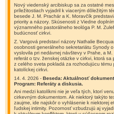
Nový viedenský arcibiskup sa za ostatné mes
príležitostiach vyjadril k viacerým dôležitým 
besede J. M. Prachár a K. Moravčík predstavi
priority a názory. Skúsenosti z Viedne dopln
významného pastorálneho teológa P. M. Zule
budúcnosť cirkvi.
Z. Vargová predstaví názory Nathalie Becquar
osobnosti generálneho sekretariátu Synody o 
vyslovila pri nedávnej návštevy v Prahe, a M.
referát o tzv. ženskej otázke v cirkvi, ktorá s
z celého sveta pokladá za rozhodujúcu tému
katolíckej cirkvi.
14. 4. 2026 -
Beseda: Aktuálnosť dokument
Program: Referáty a diskusia.
Ani medzi katolíkmi nie je veľa tých, ktorí ven
cirkevným dokumentom. Ak niektorý takýto tex
zaujme, ide najskôr o vyhlásenie k niektorej et
ľudskej intimity. Pozornosť vzbudzujú aj vyja
k aktuálnym konfliktom, ktoré v súčasnom r