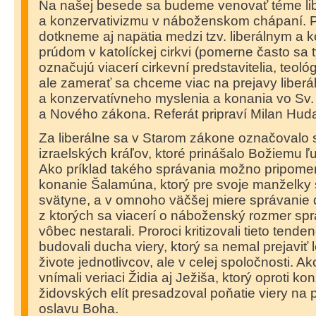
Na našej besede sa budeme venovať téme li
a konzervativizmu v náboženskom chápaní.
dotkneme aj napätia medzi tzv. liberálnym a 
prúdom v katolíckej cirkvi (pomerne často sa
označujú viacerí cirkevní predstavitelia, teoló
ale zamerať sa chceme viac na prejavy liber
a konzervatívneho myslenia a konania vo Sv
a Nového zákona. Referát pripraví Milan Hud
Za liberálne sa v Starom zákone označovalo 
izraelských kráľov, ktoré prinášalo Božiemu ľ
Ako príklad takého správania možno pripome
konanie Šalamúna, ktorý pre svoje manželky
svätyne, a v omnoho väčšej miere správanie ď
z ktorých sa viacerí o náboženský rozmer spr
vôbec nestarali. Proroci kritizovali tieto tend
budovali ducha viery, ktorý sa nemal prejavi
živote jednotlivcov, ale v celej spoločnosti.
vnímali veriaci Židia aj Ježiša, ktorý oproti k
židovských elít presadzoval poňatie viery na
oslavu Boha.