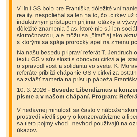
V línii GS bolo pre Františka dôležité vnímani
reality, nespoliehal sa len na to, čo „cirkev už
induktívnym prístupom prijímal otázky a výzv
dôležité znamenia čias, ktoré nie sú len sociá
skutočnosťou, ale môžu sa „čítať“ aj ako aktu
s ktorými sa spája prorocký apel na zmenu p
Na našu besedu pripraví referát T. Jendruch o
textu GS v súvislosti s obnovou cirkvi a jej st
o spravodlivosť a solidaritu vo svete. K. Mor
referáte priblíži chápanie GS v cirkvi za ostat
sa zvlášť zameria na prístup pápeža Františk
10. 3. 2026 -
Beseda: Liberalizmus a konzer
písme a v našom chápaní. Program: Referá
V nedávnej minulosti sa často v nábožensko
prostredí viedli spory o konzervativizme a lib
sa tieto pojmy vhod i nevhod používajú na o
úkazov.