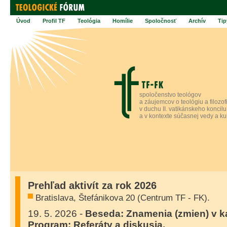
Úvod
Profil TF
Teológia
Homílie
Spoločnosť
Archív
Tip
spoločenstvo teológov
a záujemcov o teológiu a filozof
v duchu II. vatikánskeho koncilu
a v kontexte súčasnej vedy a ku
Prehľad aktivít za rok 2026
Bratislava, Štefánikova 20 (Centrum TF - FK).
19. 5. 2026 -
Beseda: Znamenia (zmien) v kat
Program: Referáty a diskusia.