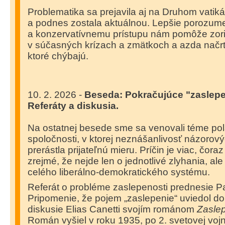
Problematika sa prejavila aj na Druhom vatik
a podnes zostala aktuálnou. Lepšie porozume
a konzervatívnemu prístupu nám pomôže zori
v súčasných krízach a zmätkoch a azda načr
ktoré chýbajú.
10. 2. 2026 -
Beseda: Pokračujúce "zaslepe
Referáty a diskusia.
Na ostatnej besede sme sa venovali téme pol
spoločnosti, v ktorej neznášanlivosť názoro
prerástla prijateľnú mieru. Príčin je viac, čora
zrejmé, že nejde len o jednotlivé zlyhania, al
celého liberálno-demokratického systému.
Referát o probléme zaslepenosti prednesie P
Pripomenie, že pojem „zaslepenie“ uviedol do 
diskusie Elias Canetti svojím románom
Zasle
Román vyšiel v roku 1935, po 2. svetovej vojn