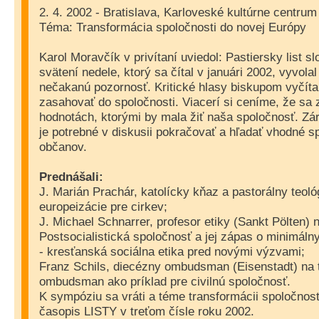
2. 4. 2002 - Bratislava, Karloveské kultúrne centru
Téma: Transformácia spoločnosti do novej Európy
Karol Moravčík v privítaní uviedol: Pastiersky list 
svätení nedele, ktorý sa čítal v januári 2002, vyvola
nečakanú pozornosť. Kritické hlasy biskupom vyčíta
zasahovať do spoločnosti. Viacerí si ceníme, že sa 
hodnotách, ktorými by mala žiť naša spoločnosť. Z
je potrebné v diskusii pokračovať a hľadať vhodné 
občanov.
Prednášali:
J. Marián Prachár, katolícky kňaz a pastorálny teol
europeizácie pre cirkev;
J. Michael Schnarrer, profesor etiky (Sankt Pölten) 
Postsocialistická spoločnosť a jej zápas o minimál
- kresťanská sociálna etika pred novými výzvami;
Franz Schils, diecézny ombudsman (Eisenstadt) na 
ombudsman ako príklad pre civilnú spoločnosť.
K sympóziu sa vráti a téme transformácii spoločnos
časopis LISTY v treťom čísle roku 2002.