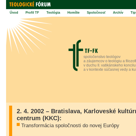
Úvod
Profil TF
Teológia
Homílie
Spoločnosť
Archív
Tip
spoločenstvo teológov
a záujemcov o teológiu a filozof
v duchu II. vatikánskeho koncilu
a v kontexte súčasnej vedy a ku
2. 4. 2002 – Bratislava, Karloveské kultú
centrum (KKC):
Transformácia spoločnosti do novej Európy