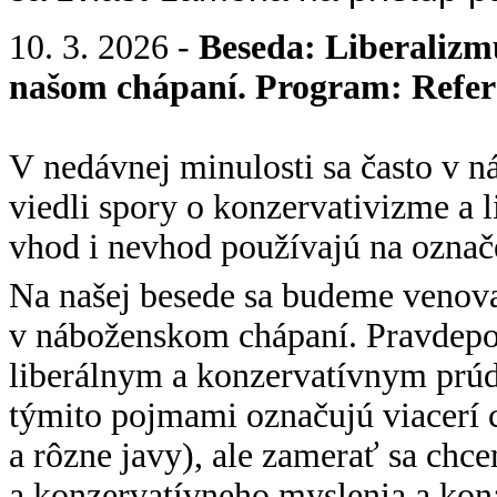
10. 3. 2026 -
Beseda: Liberalizm
našom chápaní. Program: Referá
V nedávnej minulosti sa často v 
viedli spory o konzervativizme a 
vhod i nevhod používajú na označ
Na našej besede sa budeme venova
v náboženskom chápaní. Pravdepod
liberálnym a konzervatívnym prúd
týmito pojmami označujú viacerí c
a rôzne javy), ale zamerať sa chce
a konzervatívneho myslenia a kon