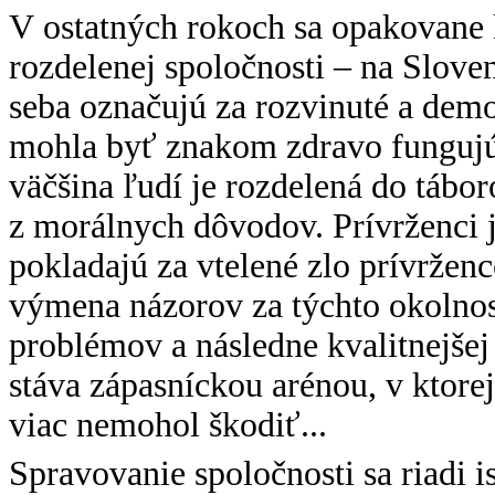
V ostatných rokoch sa opakovane 
rozdelenej spoločnosti – na Sloven
seba označujú za rozvinuté a dem
mohla byť znakom zdravo fungujúc
väčšina ľudí je rozdelená do tábo
z morálnych dôvodov. Prívrženci j
pokladajú za vtelené zlo prívrženc
výmena názorov za týchto okolnos
problémov a následne kvalitnejšej
stáva zápasníckou arénou, v ktore
viac nemohol škodiť...
Spravovanie spoločnosti sa riadi 