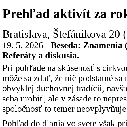
Prehľad aktivít za ro
Bratislava, Štefánikova 20
19. 5. 2026 -
Beseda: Znamenia (z
Referáty a diskusia.
Pri pohľade na skúsenosť s cirkvo
môže sa zdať, že nič podstatné sa 
obvyklej duchovnej tradícii, navšt
seba urobiť, ale v zásade to nepre
spoločnosť to temer neovplyvňuje
Pohľad do diania vo svete však p