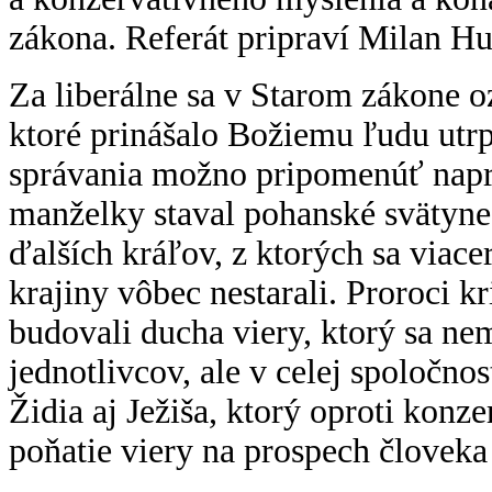
zákona. Referát pripraví Milan H
Za liberálne sa v Starom zákone o
ktoré prinášalo Božiemu ľudu utrp
správania možno pripomenúť naprí
manželky staval pohanské svätyne
ďalších kráľov, z ktorých sa viac
krajiny vôbec nestarali. Proroci k
budovali ducha viery, ktorý sa ne
jednotlivcov, ale v celej spoločn
Židia aj Ježiša, ktorý oproti konz
poňatie viery na prospech človeka