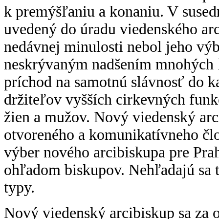
k premýšľaniu a konaniu. V suse
uvedený do úradu viedenského arc
nedávnej minulosti nebol jeho vý
neskrývaným nadšením mnohých ľ
príchod na samotnú slávnosť do ka
držiteľov vyšších cirkevných fun
žien a mužov. Nový viedenský ar
otvoreného a komunikatívneho člo
výber nového arcibiskupa pre Prah
ohľadom biskupov. Nehľadajú sa tic
typy.
Nový viedenský arcibiskup sa za o