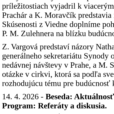
príležitostiach vyjadril k viacer
Prachár a K. Moravčík predstavia n
Skúsenosti z Viedne doplníme po
P. M. Zulehnera na blízku budúcno
Z. Vargová predstaví názory Natha
generálneho sekretariátu Synody o 
nedávnej návštevy v Prahe, a M. Sy
otázke v cirkvi, ktorá sa podľa sv
rozhodujúcu tému pre budúcnosť ka
14. 4. 2026 -
Beseda: Aktuálnos
Program: Referáty a diskusia.