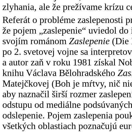
zlyhania, ale že prežívame krízu 
Referát o probléme zaslepenosti 
že pojem „zaslepenie“ uviedol do i
svojím románom
Zaslepenie
(Die
po 2. svetovej vojne sa interpret
a autor zaň v roku 1981 získal No
knihu Václava Bělohradského
Zas
Matejčkovej (Boh je mŕtvy, nič nie
aby naznačil širší rozmer zaslepen
odstupu od mediálne podsúvaných
odslepenie. Pojem zaslepenia pou
všetkých oblastiach poznačujú eu