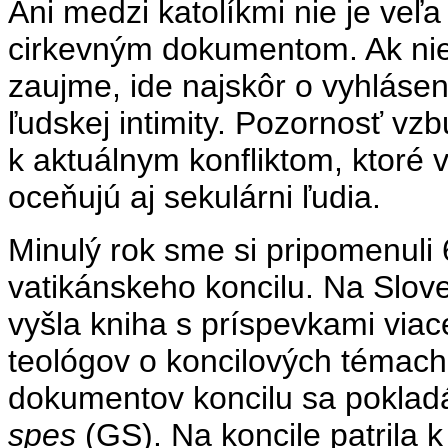
Ani medzi katolíkmi nie je veľa
cirkevným dokumentom. Ak niek
zaujme, ide najskôr o vyhláseni
ľudskej intimity. Pozornosť vz
k aktuálnym konfliktom, ktor
oceňujú aj sekulárni ľudia.
Minulý rok sme si pripomenuli 
vatikánskeho koncilu. Na Sloven
vyšla kniha s príspevkami via
teológov o koncilových témach.
dokumentov koncilu sa pokladá
spes
(GS). Na koncile patrila k 