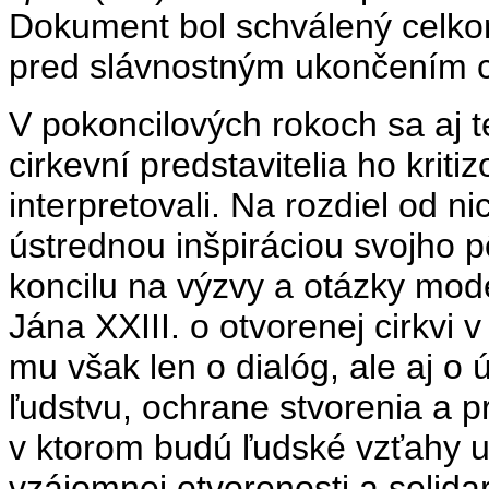
Dokument bol schválený celkom
pred slávnostným ukončením c
V pokoncilových rokoch sa aj t
cirkevní predstavitelia ho krit
interpretovali. Na rozdiel od n
ústrednou inšpiráciou svojho
koncilu na výzvy a otázky mod
Jána XXIII. o otvorenej cirkvi
mu však len o dialóg, ale aj o
ľudstvu, ochrane stvorenia a 
v ktorom budú ľudské vzťahy 
vzájomnej otvorenosti a solidar