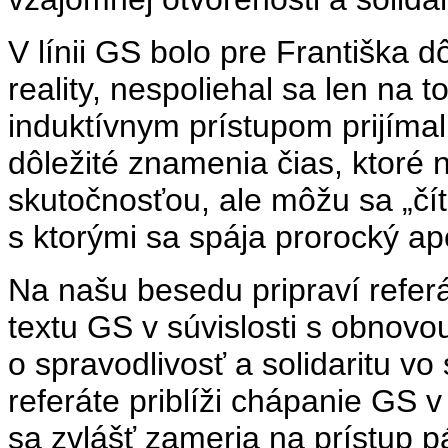
V línii GS bolo pre Františka 
reality, nespoliehal sa len na t
induktívnym prístupom prijímal
dôležité znamenia čias, ktoré n
skutočnosťou, ale môžu sa „čít
s ktorými sa spája prorocký a
Na našu besedu pripraví referá
textu GS v súvislosti s obnovou 
o spravodlivosť a solidaritu v
referáte priblíži chápanie GS v
sa zvlášť zameria na prístup p