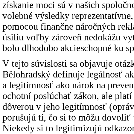
získanie moci sú v našich spoločn
volebné výsledky reprezentatívne,
pomocou finančne náročných rek
úsiliu voľby zároveň nedokážu vytv
bolo dlhodobo akcieschopné ku spo
V tejto súvislosti sa objavuje otáz
Bělohradský definuje legálnosť a
a legitímnosť ako nárok na preve
ochotní poslúchať zákon, ale platí
dôverou v jeho legitímnosť (oprá
porušujú tí, čo si to môžu dovoliť
Niekedy si to legitimizujú odkazo