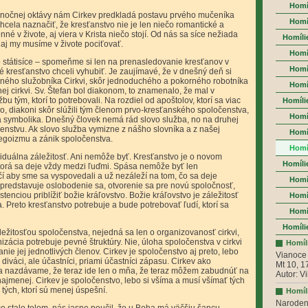
Homíl
ianočnej oktávy nám Cirkev predkladá postavu prvého mučeníka
Homí
hcela naznačiť, že kresťanstvo nie je len niečo romantické a
 v živote, aj viera v Krista niečo stojí. Od nás sa síce nežiada
Homíli
a aj my musíme v živote pociťovať.
Homí
 státisíce – spomeňme si len na prenasledovanie kresťanov v
Homíl
oré kresťanstvo chceli vyhubiť. Je zaujímavé, že v dnešný deň si
ého služobníka Cirkvi, skôr jednoduchého a pokorného robotníka
Homí
ej cirkvi. Sv. Štefan bol diakonom, to znamenalo, že mal v
u tým, ktorí to potrebovali. Na rozdiel od apoštolov, ktorí sa viac
Homíli
o, diakoni skôr slúžili tým členom prvo-kresťanského spoločenstva,
Homí
čitá symbolika. Dnešný človek nemá rád slovo služba, no na druhej
enstvu. Ak slovo služba vymizne z nášho slovníka a z našej
Homíl
egoizmu a zánik spoločenstva.
Homí
viduálna záležitosť. Ani nemôže byť. Kresťanstvo je o novom
Homíli
ktorá sa deje vždy medzi ľuďmi. Spása nemôže byť len
ačí aby sme sa vyspovedali a už nezáleží na tom, čo sa deje
Homí
predstavuje oslobodenie sa, otvorenie sa pre novú spoločnosť,
stenciou priblížiť božie kráľovstvo. Božie kráľovstvo je záležitosť
Homíl
. Preto kresťanstvo potrebuje a bude potrebovať ľudí, ktorí sa
Homí
Homíli
ežitosťou spoločenstva, nejedná sa len o organizovanosť cirkvi,
zácia potrebuje pevné štruktúry. Nie, úloha spoločenstva v cirkvi
Homíli
nie jej jednotlivých členov. Cirkev je spoločenstvo aj preto, lebo
Vianoce 
diváci, ale účastníci, priami účastníci zápasu. Cirkev ako
Mt 10, 1
a nazdávame, že teraz ide len o mňa, že teraz môžem zabudnúť na
Autor: V
najmenej. Cirkev je spoločenstvo, lebo si všíma a musí všímať tých
 tých, ktorí sú menej úspešní.
Homíli
Naroden