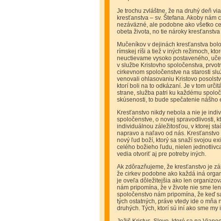
Je trochu zvláštne, že na druhý deň v
kresťanstva – sv. Štefana. Akoby nám c
nezáväzné, ale podobne ako všetko cenné
obeta života, no tie nároky kresťanstv
Mučeníkov v dejinách kresťanstva bolo
rímskej ríši a tiež v iných režimoch, kt
neuctievame vysoko postaveného, učen
v službe Kristovho spoločenstva, prvotn
cirkevnom spoločenstve na starosti služb
venovali ohlasovaniu Kristovo posolstv
ktorí boli na to odkázaní. Je v tom ur
strane, služba patri ku každému spoloč
skúsenosti, to bude spečatenie nášho 
Kresťanstvo nikdy nebola a nie je indi
spoločenstve, o novej spravodlivosti, 
individuálnou záležitosťou, v ktorej st
napravo a naľavo od nás. Kresťanstvo 
nový ľud boží, ktorý sa snaží svojou exi
celého božieho ľudu, nielen jednotlivca
vedia otvoriť aj pre potreby iných.
Ak zdôrazňujeme, že kresťanstvo je zál
že cirkev podobne ako každá iná organi
je oveľa dôležitejšia ako len organizova
nám pripomína, že v živote nie sme len 
spoločenstvo nám pripomína, že keď s
tých ostatných, práve vtedy ide o mňa 
druhých. Tých, ktorí sú iní ako sme my i