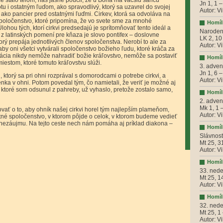
oce stalo telom, nás jasne poučil, že u Boha má väčšiu šancu
Jn 1, 1 –
otu i ostatným ľuďom, ako spravodlivý, ktorý sa uzavrel do svojej
Autor: V
i ako pancier pred ostatnými ľuďmi. Cirkev, ktorá sa odvoláva na
 je spoločenstvo, ktoré pripomína, že vo svete sme za mnohé
Homíli
lohou tých, ktorí cirkvi predsedajú je sprítomňovať tento ideál a
Narodeni
z latinských pomení pre kňaza je slovo pontifex – doslovne
LK 2, 10
ktorý prepája jednotlivých členov spoločenstva. Nerobí to ale za
Autor: V
 aby oni všetci vytvárali spoločenstvo božieho ľudu, ktoré kráča za
ácia nikdy nemôže nahradiť božie kráľovstvo, nemôže sa postaviť
Homíli
iestom, ktoré tomuto kráľovstvu slúži.
3. adve
Jn 1, 6 –
 ktorý sa pri ohni rozprával s domorodcami o potrebe cirkvi, a
Autor: V
enka v ohni. Potom povedal tým, čo namietali, že veriť je možné aj
o, ktoré som odsunul z pahreby, už vyhaslo, pretože zostalo samo,
Homíli
2. adve
Mk 1, 1 
ilovať o to, aby ohník našej cirkvi horel tým najlepším plameňom,
Autor: V
stné spoločenstvo, v ktorom pôjde o celok, v ktorom budeme vedieť
 nezáujmu. Na tejto ceste nech nám pomáha aj príklad diakona –
Homíli
Slávnosť
Mt 25, 3
Autor: V
Homíli
33. nede
Mt 25, 1
Autor: V
Homíli
32. nede
Mt 25, 1
Autor: V