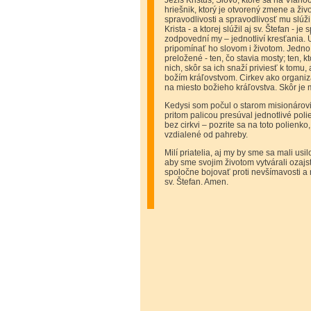
Ježiš Kristus, Slovo, ktoré sa na Vian
hriešnik, ktorý je otvorený zmene a živ
spravodlivosti a spravodlivosť mu slúž
Krista - a ktorej slúžil aj sv. Štefan -
zodpovední my – jednotliví kresťania. Ú
pripomínať ho slovom i životom. Jedno 
preložené - ten, čo stavia mosty; ten, 
nich, skôr sa ich snaží priviesť k tomu,
božím kráľovstvom. Cirkev ako organiz
na miesto božieho kráľovstva. Skôr je m
Kedysi som počul o starom misionárovi,
pritom palicou presúval jednotlivé poli
bez cirkvi – pozrite sa na toto polienk
vzdialené od pahreby.
Milí priatelia, aj my by sme sa mali us
aby sme svojim životom vytvárali ozaj
spoločne bojovať proti nevšímavosti a
sv. Štefan. Amen.