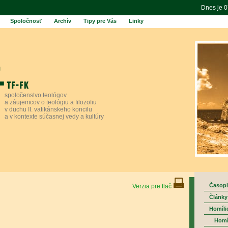
Dnes je 
Spoločnosť
Archív
Tipy pre Vás
Linky
spoločenstvo teológov
a záujemcov o teológiu a filozofiu
v duchu II. vatikánskeho koncilu
a v kontexte súčasnej vedy a kultúry
Časopi
Verzia pre tlač
Články
Homíli
Homí