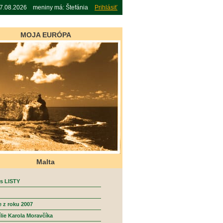
07.08.2026 meniny má: Štefánia
Prihlásiť
MOJA EURÓPA
Malta
s LISTY
e z roku 2007
lie Karola Moravčíka