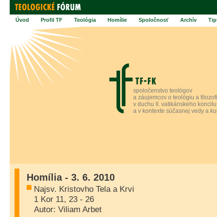
Úvod
Profil TF
Teológia
Homílie
Spoločnosť
Archív
Tip
spoločenstvo teológov
a záujemcov o teológiu a filozof
v duchu II. vatikánskeho koncilu
a v kontexte súčasnej vedy a ku
Homília - 3. 6. 2010
Najsv. Kristovho Tela a Krvi
1 Kor 11, 23 - 26
Autor: Viliam Arbet