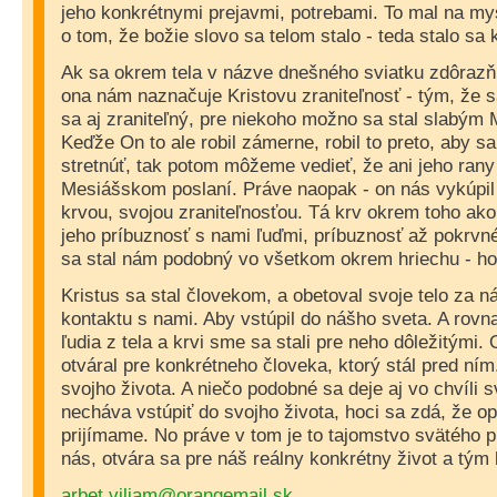
jeho konkrétnymi prejavmi, potrebami. To mal na mys
o tom, že božie slovo sa telom stalo - teda stalo s
Ak sa okrem tela v názve dnešného sviatku zdôrazňuj
ona nám naznačuje Kristovu zraniteľnosť - tým, že s
sa aj zraniteľný, pre niekoho možno sa stal slabým
Keďže On to ale robil zámerne, robil to preto, aby s
stretnúť, tak potom môžeme vedieť, že ani jeho rany
Mesiášskom poslaní. Práve naopak - on nás vykúpil 
krvou, svojou zraniteľnosťou. Tá krv okrem toho ako
jeho príbuznosť s nami ľuďmi, príbuznosť až pokrvné
sa stal nám podobný vo všetkom okrem hriechu - hov
Kristus sa stal človekom, a obetoval svoje telo za ná
kontaktu s nami. Aby vstúpil do nášho sveta. A rovn
ľudia z tela a krvi sme sa stali pre neho dôležitými
otváral pre konkrétneho človeka, ktorý stál pred ním
svojho života. A niečo podobné sa deje aj vo chvíli sv
necháva vstúpiť do svojho života, hoci sa zdá, že o
prijímame. No práve v tom je to tajomstvo svätého pr
nás, otvára sa pre náš reálny konkrétny život a tým h
arbet.viliam@orangemail.sk