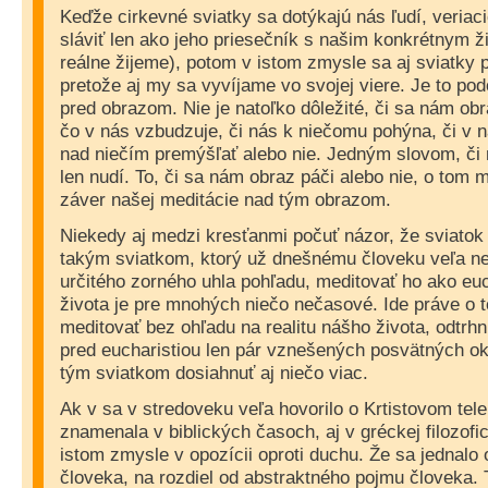
Keďže cirkevné sviatky sa dotýkajú nás ľudí, veria
sláviť len ako jeho priesečník s našim konkrétnym ž
reálne žijeme), potom v istom zmysle sa aj sviatky p
pretože aj my sa vyvíjame vo svojej viere. Je to po
pred obrazom. Nie je natoľko dôležité, či sa nám obra
čo v nás vzbudzuje, či nás k niečomu pohýna, či v ná
nad niečím premýšľať alebo nie. Jedným slovom, či 
len nudí. To, či sa nám obraz páči alebo nie, o tom
záver našej meditácie nad tým obrazom.
Niekedy aj medzi kresťanmi počuť názor, že sviatok 
takým sviatkom, ktorý už dnešnému človeku veľa neho
určitého zorného uhla pohľadu, meditovať ho ako euc
života je pre mnohých niečo nečasové. Ide práve o t
meditovať bez ohľadu na realitu nášho života, odtrhn
pred eucharistiou len pár vznešených posvätných o
tým sviatkom dosiahnuť aj niečo viac.
Ak v sa v stredoveku veľa hovorilo o Krtistovom tele
znamenala v biblických časoch, aj v gréckej filozofick
istom zmysle v opozícii oproti duchu. Že sa jednalo 
človeka, na rozdiel od abstraktného pojmu človeka. 