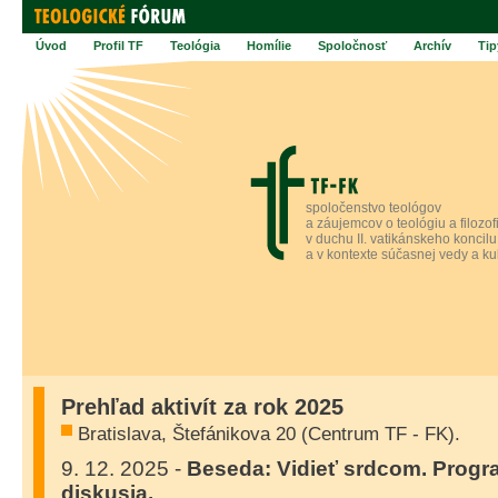
Úvod
Profil TF
Teológia
Homílie
Spoločnosť
Archív
Tip
spoločenstvo teológov
a záujemcov o teológiu a filozof
v duchu II. vatikánskeho koncilu
a v kontexte súčasnej vedy a ku
Prehľad aktivít za rok 2025
Bratislava, Štefánikova 20 (Centrum TF - FK).
9. 12. 2025 -
Beseda: Vidieť srdcom. Progra
diskusia.