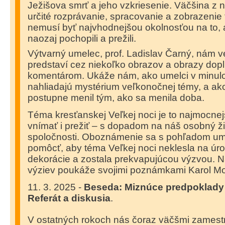
Ježišova smrť a jeho vzkriesenie. Väčšina z 
určité rozprávanie, spracovanie a zobrazenie 
nemusí byť najvhodnejšou okolnosťou na to,
naozaj pochopili a prežili.
Výtvarný umelec, prof. Ladislav Čarný, nám 
predstaví cez niekoľko obrazov a obrazy dopl
komentárom. Ukáže nám, ako umelci v minulos
nahliadajú mystérium veľkonočnej témy, a ak
postupne menil tým, ako sa menila doba.
Téma kresťanskej Veľkej noci je to najmocnej
vnímať i prežiť – s dopadom na náš osobný živo
spoločnosti. Oboznámenie sa s pohľadom u
pomôcť, aby téma Veľkej noci neklesla na úr
dekorácie a zostala prekvapujúcou výzvou. Na
výziev poukáže svojimi poznámkami Karol Mo
11. 3. 2025 -
Beseda: Miznúce predpoklady
Referát a diskusia
.
V ostatných rokoch nás čoraz väčšmi zamestn