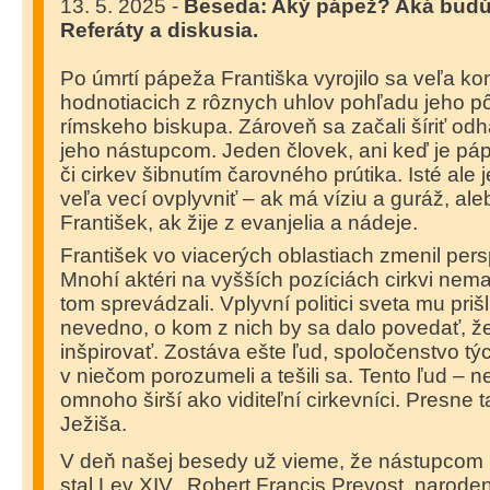
13. 5. 2025 -
Beseda: Aký pápež? Aká bud
Referáty a diskusia.
Po úmrtí pápeža Františka vyrojilo sa veľa k
hodnotiacich z rôznych uhlov pohľadu jeho pô
rímskeho biskupa. Zároveň sa začali šíriť odh
jeho nástupcom. Jeden človek, ani keď je p
či cirkev šibnutím čarovného prútika. Isté ale
veľa vecí ovplyvniť – ak má víziu a guráž, al
František, ak žije z evanjelia a nádeje.
František vo viacerých oblastiach zmenil pers
Mnohí aktéri na vyšších pozíciách cirkvi nemal
tom sprevádzali. Vplyvní politici sveta mu priš
nevedno, o kom z nich by sa dalo povedať, ž
inšpirovať. Zostáva ešte ľud, spoločenstvo t
v niečom porozumeli a tešili sa. Tento ľud – n
omnoho širší ako viditeľní cirkevníci. Presne t
Ježiša.
V deň našej besedy už vieme, že nástupcom 
stal Lev XIV., Robert Francis Prevost, narode