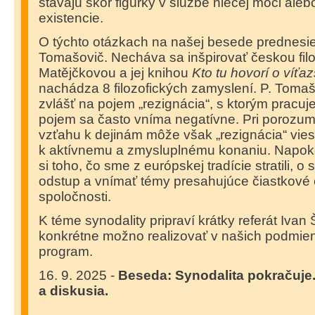
stávajú skôr figúrky v službe niečej moci alebo
existencie.
O týchto otázkach na našej besede prednesie
Tomašovič. Necháva sa inšpirovať českou fil
Matějčkovou a jej knihou
Kto tu hovorí o víťa
nachádza 8 filozofických zamyslení. P. Toma
zvlášť na pojem „rezignácia“, s ktorým pracuje
pojem sa často vníma negatívne. Pri porozu
vzťahu k dejinám môže však „rezignácia“ vie
k aktívnemu a zmysluplnému konaniu. Napok
si toho, čo sme z európskej tradície stratili, 
odstup a vnímať témy presahujúce čiastkové c
spoločnosti.
K téme synodality pripraví krátky referát Ivan
konkrétne možno realizovať v našich podmie
program.
16. 9. 2025 -
Beseda: Synodalita pokračuje.
a diskusia.