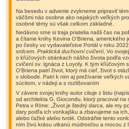
Na besedu v advente zvykneme pripraviť tému
väčšmi nás osobne ako nejakých veľkých pro
osobné témy sú však celkom základné.
Nedávno sme si traja priatelia našli čas na po
a čítanie knihy Kevina O’Briena, amerického j
po česky vo vydavateľstve Portál v roku 20
srdcem. Praktická duchovní cvičení
. Vo svoje
o kľúčových stránkach nášho života podľa v
cvičení sv. Ignáca z Loyoly. K tým kľúčovým 
O’Briena patrí život, ktorý má cieľ, život s otá
v slobode. Patrí k nim aj prežívanie veľkých vá
súcitom, v nádeji a s rozlišovaním
V závere svojej knihy autor cituje z listu (na
od architekta G. Giocondu, ktorý pracoval na s
Petra v Ríme: „Život je štedrý darca, ale my
dary podľa ich vonkajšku a zbavujeme sa ich
alebo ťažké alebo tvrdé. Odstráňte tento von
ním živú krásu utkanú múdrosťou a mocou z l