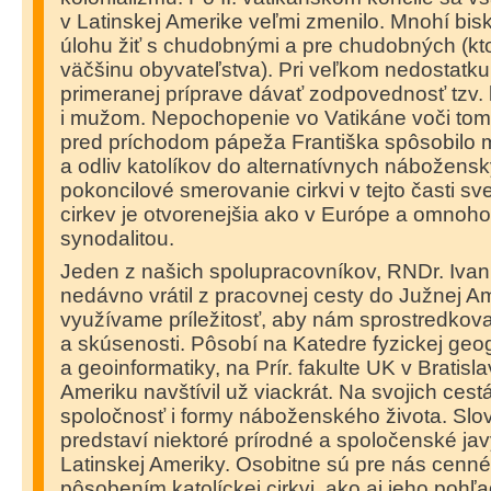
v Latinskej Amerike veľmi zmenilo. Mnohí bisku
úlohu žiť s chudobnými a pre chudobných (ktor
väčšinu obyvateľstva). Pri veľkom nedostatku
primeranej príprave dávať zodpovednosť tzv.
i mužom. Nepochopenie vo Vatikáne voči tom
pred príchodom pápeža Františka spôsobilo 
a odliv katolíkov do alternatívnych nábožens
pokoncilové smerovanie cirkvi v tejto časti sv
cirkev je otvorenejšia ako v Európe a omnoho 
synodalitou.
Jeden z našich spolupracovníkov, RNDr. Ivan
nedávno vrátil z pracovnej cesty do Južnej Am
využívame príležitosť, aby nám sprostredkova
a skúsenosti. Pôsobí na Katedre fyzickej geog
a geoinformatiky, na Prír. fakulte UK v Bratisl
Ameriku navštívil už viackrát. Na svojich cest
spoločnosť i formy náboženského života. S
predstaví niektoré prírodné a spoločenské jav
Latinskej Ameriky. Osobitne sú pre nás cenné
pôsobením katolíckej cirkvi, ako aj jeho poh