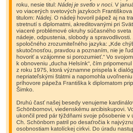
roku, nesie titul:
Nádej je svetlo v noci
. V janu
vo viacerých svetových jazykoch Františkova
titulom:
Nádej
. O nádeji hovoril pápež aj na 
stretnutí s diplomatmi, akreditovanými pri Svä
viaceré problémové okruhy súčasného sveta a
nádeje, odpustenia, slobody a spravodlivosti.
spoločného zrozumiteľného jazyka: „Kde chý
skutočnosťou, pravdou a poznaním, nie je ľu
hovoriť a vzájomne si porozumieť.“ Vo svojom
k obnoveniu „ducha Helsínk“, čím pripomenul 
z roku 1975, ktorá významne prispela k dialó
nepriateľskými štátmi a napomohla uvoľneniu
príhovore pápeža Františka k diplomatom pripr
Šimko.
Druhú časť našej besedy venujeme kardinálov
Schönbornovi, viedenskému arcibiskupovi. V
ukončil pred pár týždňami svoje pôsobenie v 
Ch. Schönborn patril po desaťročia k najvýz
osobnostiam katolíckej cirkvi. Do úradu nast