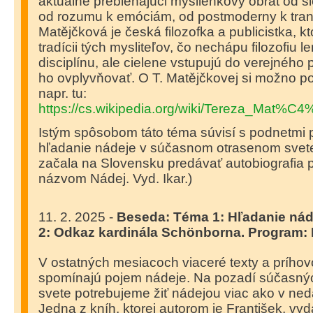
aktuálne prebiehajúci myšlienkový obrat od s
od rozumu k emóciám, od postmoderny k tra
Matějčková je česká filozofka a publicistka, kt
tradícii tých mysliteľov, čo nechápu filozofiu
disciplínu, ale cielene vstupujú do verejného 
ho ovplyvňovať. O T. Matějčkovej si možno po
napr. tu:
https://cs.wikipedia.org/wiki/Tereza_Ma
Istým spôsobom táto téma súvisí s podnetmi 
hľadanie nádeje v súčasnom otrasenom svete
začala na Slovensku predávať autobiografia 
názvom Nádej. Vyd. Ikar.)
11. 2. 2025 -
Beseda: Téma 1: Hľadanie nád
2: Odkaz kardinála Schönborna.
Program: 
V ostatných mesiacoch viaceré texty a prího
spomínajú pojem nádeje. Na pozadí súčasný
svete potrebujeme žiť nádejou viac ako v nedá
Jedna z kníh, ktorej autorom je František, vy