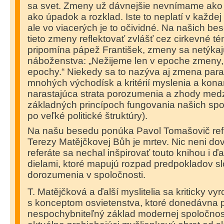
sa svet. Zmeny už dávnejšie nevnímame ako p
ako úpadok a rozklad. Iste to neplatí v každej 
ale vo viacerých je to očividné. Na našich be
tieto zmeny reflektovať zvlášť cez cirkevné té
pripomína pápež František, zmeny sa netýkajú 
náboženstva: „Nežijeme len v epoche zmeny, 
epochy.“ Niekedy sa to nazýva aj zmena para
mnohých východísk a kritérií myslenia a kon
narastajúca strata porozumenia a zhody med
základných princípoch fungovania našich spol
po veľké politické štruktúry).
Na našu besedu ponúka Pavol Tomašovič refl
Terezy Matějčkovej Bůh je mrtev. Nic neni do
referáte sa nechal inšpirovať touto knihou i ďa
dielami, ktoré mapujú rozpad predpokladov s
dorozumenia v spoločnosti.
T. Matějčková a ďalší myslitelia sa kriticky vy
s konceptom osvietenstva, ktoré donedávna pl
nespochybniteľný základ modernej spoločnost