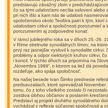
predstavujú závažný zlom v predchádzajúcom v
čo sa tými udalosťami necítia oslovení alebo 
pri nich išlo a kam nás tie udalosti nasmerova
spoločenstvo okolo Teofóra patrí k tým, ktorí 
udalostiam cirkvi a spoločnosti porozumieť a 
porozumením aj zodpovedne konať.
V rámci jubilejného roka sa v dňoch 25.-26. 1
v Ríme stretnutie synodálnych tímov, na kto
prvý raz jasnejšie vyslovil k synodalite cirkvi
problémy a odpor niektorých kruhov cirkvi, čo
i koncil. V týchto dňoch sa pripomína na Slov
„Novembra 1989“, o ktorom sa tiež dá poveda
rozdeľuje, ako spája spoločnosť.
Na našej besede Ivan Šimko prednesie referá
predsavzatiach, ktoré sprevádzali November 1
tomu, čo z toho všetkého zostalo či nezostal
zostáva úlohou občanov a poslaním kresťanov
Predstaví aj projekt druhého synodálneho dot
vychádzal z reflexie súčasnej spoločnosti a ci