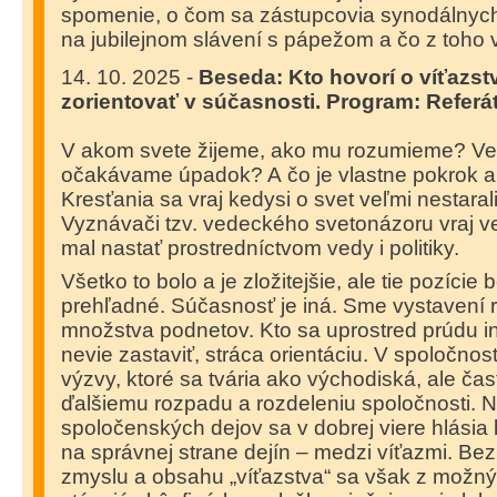
spomenie, o čom sa zástupcovia synodálnych
na jubilejnom slávení s pápežom a čo z toho 
14. 10. 2025 -
Beseda: Kto hovorí o víťazstv
zorientovať v súčasnosti. Program: Referát
V akom svete žijeme, ako mu rozumieme? Ve
očakávame úpadok? A čo je vlastne pokrok 
Kresťania sa vraj kedysi o svet veľmi nestarali,
Vyznávači tzv. vedeckého svetonázoru vraj ver
mal nastať prostredníctvom vedy i politiky.
Všetko to bolo a je zložitejšie, ale tie pozície 
prehľadné. Súčasnosť je iná. Sme vystavení 
množstva podnetov. Kto sa uprostred prúdu in
nevie zastaviť, stráca orientáciu. V spoločnos
výzvy, ktoré sa tvária ako východiská, ale čas
ďalšiemu rozpadu a rozdeleniu spoločnosti. Ni
spoločenských dejov sa v dobrej viere hlásia
na správnej strane dejín – medzi víťazmi. B
zmyslu a obsahu „víťazstva“ sa však z možný