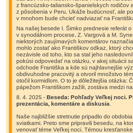
z francúzsko-taliansko-španielskych rodičov
z pôsobenia v Peru. Ukáže budúcnosť, ale po
v mnohom bude chcieť nadviazať na Františk
Na našej besede I. Šimko prednesie referát o
v synodálnom procese, Z. Vargová a M. Syn
niektorých zaujímavých komentárov naznačia
mohlo zostať ako Františkov odkaz, ktorý chce
nezávisle od toho, kto sa stal jeho nasledovn
pokúsi odpovedať na otázku, v akej situácii
odchode Františka a kde sú najhlavnejšie výz
obdivuhodne pracovitý a otvoril množstvo tém. 
otočil kormidlom. O to je dôležitejšia otázka: 
pápežom Františkom zažili, zostáva medzi na
8. 4. 2025 -
Beseda: Pohľady Veľkej noci.
P
prezentácia, komentáre a diskusia
.
Naše najbližšie stretnutie pripadlo do obdob
sviatkami. Preto sme pripravili besedu, na kt
venovať téme Veľkej noci. Témou kresťanskej 