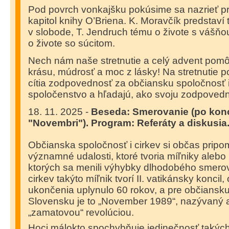
Pod povrch vonkajšku pokúsime sa nazrieť pr
kapitol knihy O’Briena. K. Moravčík predstaví 
v slobode, T. Jendruch tému o živote s vášňo
o živote so súcitom.
Nech nám naše stretnutie a celý advent pomô
krásu, múdrosť a moc z lásky! Na stretnutie p
cítia zodpovednosť za občiansku spoločnosť i
spoločenstvo a hľadajú, ako svoju zodpovedn
18. 11. 2025 -
Beseda: Smerovanie (po konci
"Novembri"). Program: Referáty a diskusia
Občianska spoločnosť i cirkev si občas pripo
významné udalosti, ktoré tvoria míľniky alebo 
ktorých sa menili výhybky dlhodobého smerov
cirkev takýto míľnik tvorí II. vatikánsky koncil,
ukončenia uplynulo 60 rokov, a pre občiansk
Slovensku je to „November 1989“, nazývaný a
„zamatovou“ revolúciou.
Hoci málokto spochybňuje jedinečnosť takýcht