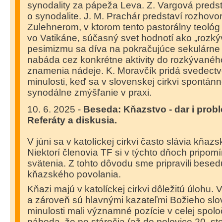
synodality za pápeža Leva. Z. Vargová predst
o synodalite. J. M. Prachár predstaví rozhovor 
Zulehnerom, v ktorom tento pastorálny teoló
vo Vatikáne, súčasný svet hodnotí ako „rozký
pesimizmu sa díva na pokračujúce sekulárne 
nabáda cez konkrétne aktivity do rozkývanéh
znamenia nádeje. K. Moravčík pridá svedectv
minulosti, keď sa v slovenskej cirkvi spontánn
synodálne zmýšľanie v praxi.
10. 6. 2025 -
Beseda: Kňazstvo - dar i prob
Referáty a diskusia.
V júni sa v katolíckej cirkvi často slávia kňaz
Niektorí členovia TF si v týchto dňoch pripom
svätenia. Z tohto dôvodu sme pripravili bese
kňazského povolania.
Kňazi majú v katolíckej cirkvi dôležitú úlohu
a zároveň sú hlavnými kazateľmi Božieho slo
minulosti mali významné pozície v celej spoloč
náhoda, že po stáročia (až do polovice 20. stor.