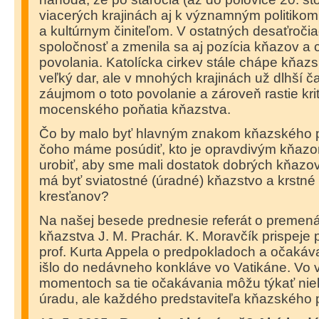
viacerých krajinách aj k významným politiko
a kultúrnym činiteľom. V ostatných desaťroči
spoločnosť a zmenila sa aj pozícia kňazov a 
povolania. Katolícka cirkev stále chápe kňaz
veľký dar, ale v mnohých krajinách už dlhší č
záujmom o toto povolanie a zároveň rastie krit
mocenského poňatia kňazstva.
Čo by malo byť hlavným znakom kňazského 
čoho máme posúdiť, kto je opravdivým kňa
urobiť, aby sme mali dostatok dobrých kňaz
má byť sviatostné (úradné) kňazstvo a krstné
kresťanov?
Na našej besede prednesie referát o premen
kňazstva J. M. Prachár. K. Moravčík prispeje
prof. Kurta Appela o predpokladoch a očakáva
išlo do nedávneho konkláve vo Vatikáne. Vo 
momentoch sa tie očakávania môžu týkať nie
úradu, ale každého predstaviteľa kňazského 