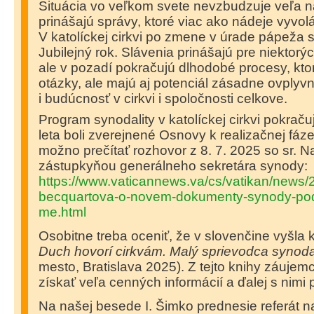
Situácia vo veľkom svete nevzbudzuje veľa n
prinášajú správy, ktoré viac ako nádeje vyvo
V katolíckej cirkvi po zmene v úrade pápeža sa
Jubilejný rok. Slávenia prinášajú pre niektor
ale v pozadí pokračujú dlhodobé procesy, kto
otázky, ale majú aj potenciál zásadne ovplyvn
i budúcnosť v cirkvi i spoločnosti celkove.
Program synodality v katolíckej cirkvi pokrač
leta boli zverejnené Osnovy k realizačnej fáz
možno prečítať rozhovor z 8. 7. 2025 so sr. N
zástupkyňou generálneho sekretára synody:
https://www.vaticannews.va/cs/vatikan/news/
becquartova-o-novem-dokumenty-synody-po
me.html
Osobitne treba oceniť, že v slovenčine vyšla
Duch hovorí cirkvám. Malý sprievodca synoda
mesto, Bratislava 2025). Z tejto knihy záuje
získať veľa cenných informácií a ďalej s nimi 
Na našej besede I. Šimko prednesie referát 