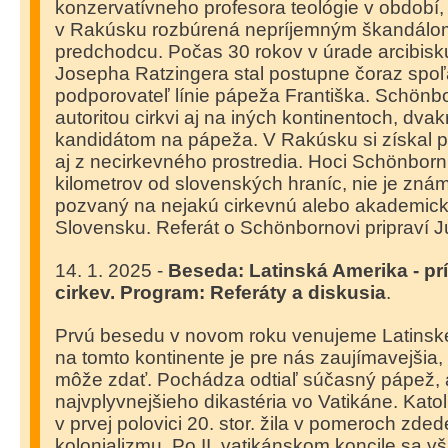
konzervatívneho profesora teológie v období,
v Rakúsku rozbúrená nepríjemným škandálom
predchodcu. Počas 30 rokov v úrade arcibisk
Josepha Ratzingera stal postupne čoraz spoľa
podporovateľ línie pápeža Františka. Schönb
autoritou cirkvi aj na iných kontinentoch, dva
kandidátom na pápeža. V Rakúsku si získal 
aj z necirkevného prostredia. Hoci Schönborn 
kilometrov od slovenských hraníc, nie je zná
pozvaný na nejakú cirkevnú alebo akademick
Slovensku. Referát o Schönbornovi pripraví J
14. 1. 2025 -
Beseda: Latinská Amerika - pr
cirkev. Program: Referáty a diskusia
.
Prvú besedu v novom roku venujeme Latinske
na tomto kontinente je pre nás zaujímavejšia
môže zdať. Pochádza odtiaľ súčasný pápež, a
najvplyvnejšieho dikastéria vo Vatikáne. Katol
v prvej polovici 20. stor. žila v pomeroch zde
kolonializmu. Po II. vatikánskom koncile sa v