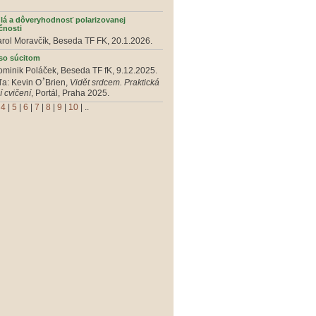
dlá a dôveryhodnosť polarizovanej
čnosti
arol Moravčík, Beseda TF FK, 20.1.2026.
 so súcitom
ominik Poláček, Beseda TF fK, 9.12.2025.
’
ľa: Kevin O
Brien,
Vidět srdcem. Praktická
 cvičení
, Portál, Praha 2025.
|
4
|
5
|
6
|
7
|
8
|
9
|
10
| ..