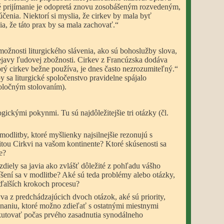
té prijímanie je odopretá znovu zosobášeným rozvedeným,
účenia. Niektorí si myslia, že cirkev by mala byť
slia, že táto prax by sa mala zachovať.“
 možnosti liturgického slávenia, ako sú bohoslužby slova,
prejavy ľudovej zbožnosti. Cirkev z Francúzska dodáva
orý cirkev bežne používa, je dnes často nezrozumiteľný.“
by sa liturgické spoločenstvo pravidelne spájalo
poločným stolovaním).
ckými pokynmi. Tu sú najdôležitejšie tri otázky (čl.
odlitby, ktoré myšlienky najsilnejšie rezonujú s
tou Cirkvi na vašom kontinente? Ktoré skúsenosti sa
e?
zdiely sa javia ako zvlášť dôležité z pohľadu vášho
íšení sa v modlitbe? Aké sú teda problémy alebo otázky,
v ďalších krokoch procesu?
va z predchádzajúcich dvoch otázok, aké sú priority,
naniu, ktoré možno zdieľať s ostatnými miestnymi
skutovať počas prvého zasadnutia synodálneho