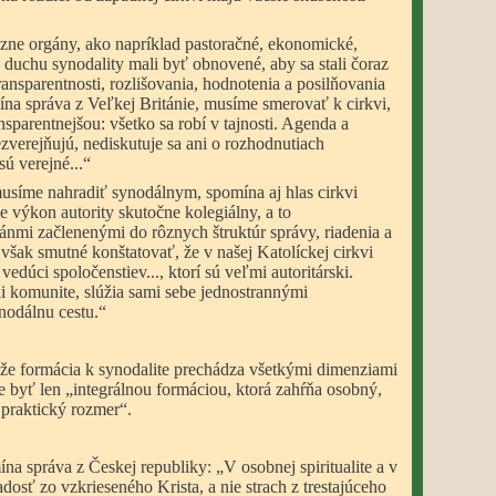
rôzne orgány, ako napríklad pastoračné, ekonomické,
v duchu synodality mali byť obnovené, aby sa stali čoraz
transparentnosti, rozlišovania, hodnotenia a posilňovania
na správa z Veľkej Británie, musíme smerovať k cirkvi,
nsparentnejšou: všetko sa robí v tajnosti. Agenda a
ezverejňujú, nediskutuje sa ani o rozhodnutiach
ú verejné...“
musíme nahradiť synodálnym, spomína aj hlas cirkvi
e výkon autority skutočne kolegiálny, a to
gánmi začlenenými do rôznych štruktúr správy, riadenia a
však smutné konštatovať, že v našej Katolíckej cirkvi
 vedúci spoločenstiev..., ktorí sú veľmi autoritárski.
li komunite, slúžia sami sebe jednostrannými
ynodálnu cestu.“
 že formácia k synodalite prechádza všetkými dimenziami
e byť len „integrálnou formáciou, ktorá zahŕňa osobný,
 praktický rozmer“.
ína správa z Českej republiky: „V osobnej spiritualite a v
adosť zo vzkrieseného Krista, a nie strach z trestajúceho