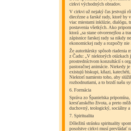
cirkvi východných obradov.
V cirkvi už nejaký čas jestvujú 
diecézne a farské rady, ktoré by 
viac miestami inklúzie, dialógu, 
postavenia všetkých. Ako pripomí
ktorá „sa stane otvorenejšou a tra
zápisnice farskej rady sa nikdy n
ekonomickej rady a rozpočty nie s
Že autoritársky spôsob riadenia 
z Čadu: „V niektorých otázkach j
prostredníctvom konzultácií s or
pastoračnej animácie. Niekedy je 
existujú biskupi, kňazi, katechéti,
Niektorí namiesto toho, aby slúži
rozhodnutiami, a to brzdí našu s
6. Formácia
Správa zo Španielska pripomína,
kresťanského života, a preto môž
duchovný, teologický, sociálny a
7. Spiritualita
Dôležitú stránku spirituality spom
posolstve cirkvi musí prevládať r