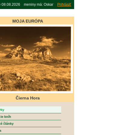
e 08.08.2026 meniny má: Oskar
Prihlásiť
MOJA EURÓPA
Čierna Hora
vky
ie kníh
té články
a