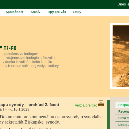
Dnes j
Spoločnosť
Archív
Tipy pre Vás
Linky
spoločenstvo teológov
a záujemcov o teológiu a filozofiu
v duchu II. vatikánskeho koncilu
a v kontexte súčasnej vedy a kultúry
apu synody – prehľad 2. časti
Príspe
Verzia pre tlač
a TF FK, 10.1.2023.
Recenz
Dokumentu pre kontinentálnu etapu synody o synodalite
Prevza
y sekretariát Biskupskej synody.
Liturgi