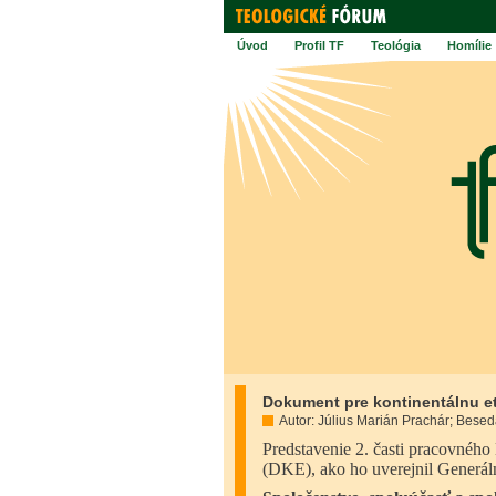
Úvod
Profil TF
Teológia
Homílie
Dokument pre kontinentálnu et
Autor: Július Marián Prachár; Besed
Predstavenie 2. časti p
racovného 
(DKE), ako ho uverejnil Generáln