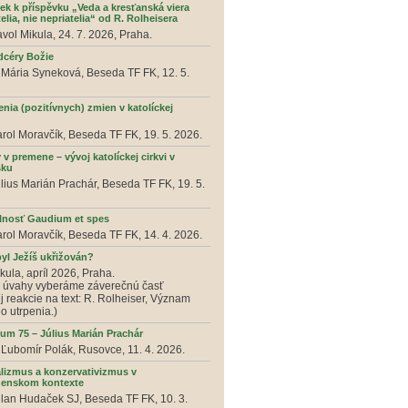
ek k příspěvku „Veda a kresťanská viera
telia, nie nepriatelia“ od R. Rolheisera
avol Mikula, 24. 7. 2026, Praha.
 dcéry Božie
 Mária Syneková, Beseda TF FK, 12. 5.
nia (pozitívnych) zmien v katolíckej
arol Moravčík, Beseda TF FK, 19. 5. 2026.
 v premene – vývoj katolíckej cirkvi v
sku
úlius Marián Prachár, Beseda TF FK, 19. 5.
lnosť Gaudium et spes
arol Moravčík, Beseda TF FK, 14. 4. 2026.
byl Ježíš ukřižován?
kula, apríl 2026, Praha.
j úvahy vyberáme záverečnú časť
j reakcie na text: R. Rolheiser, Význam
o utrpenia.)
eum 75 – Július Marián Prachár
 Ľubomír Polák, Rusovce, 11. 4. 2026.
alizmus a konzervativizmus v
enskom kontexte
ilan Hudaček SJ, Beseda TF FK, 10. 3.