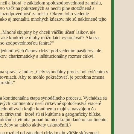
cil a ktorá je základom spoluzodpovednosti za misiu,
eto
väčšina pokrstených sa necíti plne stotožnená s
poluzodpovednosť za misiu. Okrem toho vedenie
 ako aj mentalita mnohých kňazov, nie sú naklonené tejto
 „Mnohé skupiny by chceli väčšiu účasť laikov, ale
ý: aké konkrétne úlohy môžu laici vykonávať? Ako sa
 so zodpovednosťou farára?“
jednotlivých členov cirkvi pod vedením pastierov, ale
ov, charizmatický a inštitucionálny rozmer cirkvi.
a správa z Indie: „Celý synodálny proces bol cvičením v
úrovniach. Aby to mohlo pokračovať, je potrebná zmena
truktúr.“
a kontinentálna etapa synodálneho procesu. Vychádza sa
livých kontinentov nesú cirkevné spoločenstvá viaceré
 jednotlivých krajín kontinentu majú si navzájom čo
 cirkvami , ktoré sú si kultúrne a geograficky blízke.
oločné stretnutia ponad hranice krajín daného kontinentu.
, žeby sa takéto aktivity uskutočnili.)
a rozdiel od západnej cirkvi majú väčšie skúsenosti