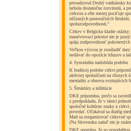
presadzoval Druhý vatikánsky kon
nebola dostatočne rozvinutá, a pr
cirkvou a ešte menej pociťuje s
súčasných pastoračných štruktúr,
spoluzodpovednosti.“
Cirkev v Belgicku kladie otázky:
manévrovací priestor nie je jasn
spája zodpovednosť pokrstených
Veľkou výzvou je zosúladiť dary 
nedávať do opozície kňazov a laik
4. Synodalita nadobúda podobu
K budúcej podobe cirkvi pripomín
aktívnej spoluúčasti na rôznych 
mentality a obnova existujúcich š
5. Štruktúry a inštitúcie
DKE pripomína, prečo sa zaviedl
z predpokladu, že v rámci jednot
spoločné kultúrne znaky a cirkvi
povedať. Očakával sa dialóg medzi
Mali sa zorganizovať cirkevné sp
(Na Slovensku zatiaľ nie je známe
DKE spomína, že so synodalitou n