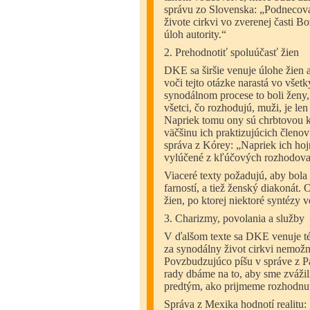
správu zo Slovenska: „Podnecov
živote cirkvi vo zverenej časti 
úloh autority.“
2. Prehodnotiť spoluúčasť žien
DKE sa širšie venuje úlohe žien a
voči tejto otázke narastá vo všet
synodálnom procese to boli ženy, 
všetci, čo rozhodujú, muži, je le
Napriek tomu ony sú chrbtovou k
väčšinu ich praktizujúcich členov
správa z Kórey: „Napriek ich hoj
vylúčené z kľúčových rozhodovac
Viaceré texty požadujú, aby bola
farností, a tiež ženský diakonát
žien, po ktorej niektoré syntézy v
3. Charizmy, povolania a služby
V ďalšom texte sa DKE venuje té
za synodálny život cirkvi nemožn
Povzbudzujúco píšu v správe z Pa
rady dbáme na to, aby sme zvážil
predtým, ako prijmeme rozhodnuti
Správa z Mexika hodnotí realitu: