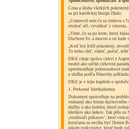
Spoločenstvo, spoluúčasť a sp
Cena a úloha všetkých pokrstený
sa pri katolíckej liturgii čítalo:
„Ustanovil som ťa za zmluvu s ľu
otvárať oči, vyvádzať z väzenia...
„Viete, čo sa po krste, ktorý hlá
Duchom Sv. a mocou a on kade cho
„Keď bol Ježiš pokrstený, otvorili
To treba cítiť, vidieť, počuť, teši
DKE cituje správu cirkvi z Argen
model ako určitú cirkevnú parad
uprednostňuje jednoosobové riade
a služba podľa Pánovho príkladu
DKE je v tejto kapitole o spoloče
1. Prekonať klerikalizmus
Dokument upozorňuje na problém k
vnímaný ako forma duchovného o
služby a ako kultúra, ktorá izolu
klerikov ako laikov. Tak píšu zo S
,rozdávači príkazovʻ, ktorí vnuc
kresťania sa necítia byť členmi 
takom vodcovstve, ktoré bude za