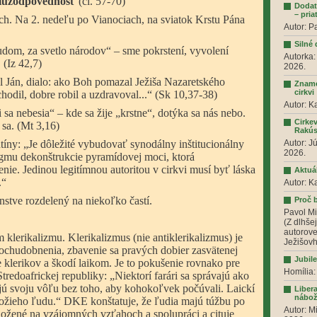
oluzodpovednosť
(čl. 57-70)
Dodat
– pria
ch. Na 2. nedeľu po Vianociach, na sviatok Krstu Pána
Autor: P
Silné
dom, za svetlo národov“ – sme pokrstení, vyvolení
Autorka:
 (Iz 42,7)
2026.
sal Ján, dialo: ako Boh pomazal Ježiša Nazaretského
Zname
cirkvi
dil, dobre robil a uzdravoval...“ (Sk 10,37-38)
Autor: K
 sa nebesia“ – kde sa žije „krstne“, dotýka sa nás nebo.
Cirkev
ť sa. (Mt 3,16)
Rakú
tíny: „Je dôležité vybudovať synodálny inštitucionálny
Autor: J
2026.
igmu dekonštrukcie pyramídovej moci, ktorá
nie. Jedinou legitímnou autoritou v cirkvi musí byť láska
Aktuá
.“
Autor: K
nstve rozdelený na niekoľko častí.
Proč 
Pavol Mi
(Z dlhše
autorove
lerikalizmu. Klerikalizmus (nie antiklerikalizmus) je
Ježišovh
chudobnenia, zbavenie sa pravých dobier zasvätenej
Jubil
je klerikov a škodí laikom. Je to pokušenie rovnako pre
Homília:
tredoafrickej republiky: „Niektorí farári sa správajú ako
ujú svoju vôľu bez toho, aby kohokoľvek počúvali. Laickí
Liber
nábož
Božieho ľudu.“ DKE konštatuje, že ľudia majú túžbu po
Autor: M
ložené na vzájomných vzťahoch a spolupráci a cituje