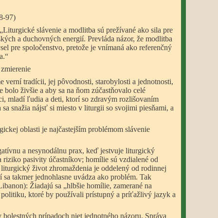
88-97)
Liturgické slávenie a modlitba sú prežívané ako sila pre
kých a duchovných energií. Prevláda názor, že modlitba
sel pre spoločenstvo, pretože je vnímaná ako referenčný
a.“
 zmierenie
verní tradícii, jej pôvodnosti, starobylosti a jednotnosti,
ie bolo živšie a aby sa na ňom zúčastňovalo celé
ci, mladí ľudia a deti, ktorí so zdravým rozlišovaním
sa snažia nájsť si miesto v liturgii so svojimi piesňami, a
rgickej oblasti je najčastejším problémom slávenie
tívnu a nesynodálnu prax, keď jestvuje liturgický
riziko pasivity účastníkov; homílie sú vzdialené od
; liturgický život zhromaždenia je oddelený od rodinnej
lií sa takmer jednohlasne uvádza ako problém. Tak
Libanon): Žiadajú sa „hlbšie homílie, zamerané na
 politiku, ktoré by používali prístupný a príťažlivý jazyk a
v bolestných prípadoch niet jednotného názoru. Správa