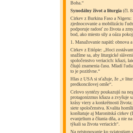
Boha.“
Synodálny život a liturgia
(čl. 
Cirkev z Burkina Faso a Nigeru: „
zjednocovanie a mobilizáciu ľuds
podporuje radosť zo života a zmy
bod, ako miesto sily a oáza pokoj
1. Manažovanie napätí: obnova a
Cirkev z Etiópie: „Hoci zostávame 
snažíme sa, aby liturgické sláven
spoločenstvo veriacich: kňazi, lai
čítajú znamenia času. Mladí ľudia 
to je pozitívne.“
Hlas z USA si sťažuje, že „v litu
predkoncilovej omše“.
Celovo syntézy poukazujú na nega
protagonizmus kňaza a zvyšuje sa 
krásy viery a konkrétnosti života
siete spoločenstva. Kvalita homí
konštatuje aj Maronitská cirkev (
evanjelium a čítania dňa, a nie na
týkali sa života veriacich“.
Na pristupovanie ku sviatostiam 