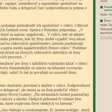
2026.
ať, zapájať, usmerňovať a napomáhať spoluúčasť na
Pravi
Božieho ľudu a delegovať časť zodpovednosti je jednou z
spolo
Autor: K
Život
 požaduje prehodnotiť ich spoluúčasť v cirkvi. Citlivosť
Autor: D
Text pod
kých častiach sveta. Správa z Palestíny pripomína:
„V
duchovní
ktoré sa najviac angažovali... V cirkvi, kde sú takmer
1
|
2
|
3
n málo priestoru, kde by ženy mohli vyjadriť svoj názor.
osťou cirkevných spoločenstiev, pretože predstavujú
 a patria medzi najaktívnejších členov cirkvi.“ Podobne
nej účasti na rôznych cirkevných aktivitách sú ženy
ích procesov...“
 možnosť pre ženy s náležitým vzdelaním kázať v rámci
. Oveľa rôznorodejšie sú názory na kňazskú vysviacku
olajú, zatiaľ čo iné ju považujú za uzavretú tému.
me chariziem, povolaní a služieb v cirkvi. Zodpovednosť
o delegovať, ale musia sa na ňom podieľať všetci.
puy-Novej Guiney: „Na stretnutiach farskej pastoračnej
i názory a návrhy všetkých prítomných vrátane žien
a, ktoré ovplyvnia život všetkých vo farnosti.“
 „Ako biskupi si uvedomujeme, že ,krstná teológiaʻ, ktorú