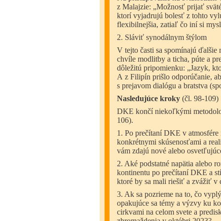
z Malajzie: „Možnosť prijať svä
ktorí vyjadrujú bolesť z tohto vyl
flexibilnejšia, zatiaľ čo iní si my
2. Sláviť synodálnym štýlom
V tejto časti sa spomínajú ďalšie
chvíle modlitby a ticha, púte a 
dôležitú pripomienku: „Jazyk, kt
A z Filipín prišlo odporúčanie, a
s prejavom dialógu a bratstva (s
Nasledujúce kroky
(čl. 98-109)
DKE končí niekoľkými metodologi
106).
1. Po prečítaní DKE v atmosfére m
konkrétnymi skúsenosťami a reali
vám zdajú nové alebo osvetľujúc
2. Aké podstatné napätia alebo ro
kontinentu po prečítaní DKE a st
ktoré by sa mali riešiť a zvážiť 
3. Ak sa pozrieme na to, čo vyplý
opakujúce sa témy a výzvy ku ko
cirkvami na celom svete a predi
zhromaždenia
v októbri 2023?