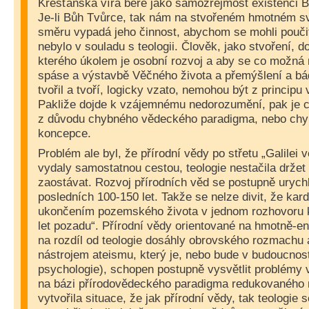
Křesťanská víra bere jako samozřejmost existenci B
Je-li Bůh Tvůrce, tak nám na stvořeném hmotném sv
směru vypadá jeho činnost, abychom se mohli pouči
nebylo v souladu s teologii. Člověk, jako stvoření, d
kterého úkolem je osobní rozvoj a aby se co možná 
spáse a výstavbě Věčného života a přemýšlení a bá
tvořil a tvoří, logicky vzato, nemohou být z principu 
Pakliže dojde k vzájemnému nedorozumění, pak je chy
z důvodu chybného vědeckého paradigma, nebo chy
koncepce.
Problém ale byl, že přírodní vědy po střetu „Galilei 
vydaly samostatnou cestou, teologie nestačila držet
zaostávat. Rozvoj přírodních věd se postupně urychl
posledních 100-150 let. Takže se nelze divit, že kard
ukončením pozemského života v jednom rozhovoru 
let pozadu“. Přírodní vědy orientované na hmotně-e
na rozdíl od teologie dosáhly obrovského rozmachu
nástrojem ateismu, který je, nebo bude v budoucnost
psychologie), schopen postupně vysvětlit problémy
na bázi přírodovědeckého paradigma redukovaného 
vytvořila situace, že jak přírodní vědy, tak teologie 