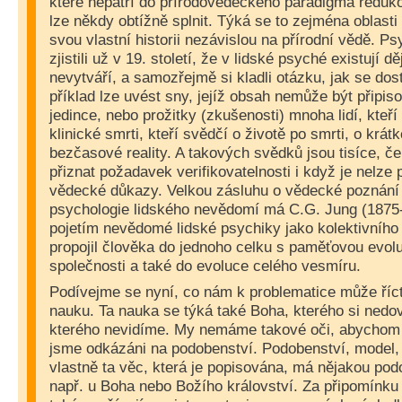
které nepatří do přírodovědeckého paradigma reduk
lze někdy obtížně splnit. Týká se to zejména oblasti
svou vlastní historii nezávislou na přírodní vědě. P
zjistili už v 19. století, že v lidské psyché existují dě
nevytváří, a samozřejmě si kladli otázku, jak se do
příklad lze uvést sny, jejíž obsah nemůže být připis
jedince, nebo prožitky (zkušenosti) mnoha lidí, kteří 
klinické smrti, kteří svědčí o životě po smrti, o krát
bezčasové reality. A takových svědků jsou tisíce, 
přiznat požadavek verifikovatelnosti i když je nelze 
vědecké důkazy. Velkou zásluhu o vědecké poznání 
psychologie lidského nevědomí má C.G. Jung (1875
pojetím nevědomé lidské psychiky jako kolektivního
propojil člověka do jednoho celku s paměťovou evolu
společnosti a také do evoluce celého vesmíru.
Podívejme se nyní, co nám k problematice může říc
nauku. Ta nauka se týká také Boha, kterého si nedo
kterého nevidíme. My nemáme takové oči, abychom 
jsme odkázáni na podobenství. Podobenství, model,
vlastně ta věc, která je popisována, má nějakou pod
např. u Boha nebo Božího království. Za připomínku s