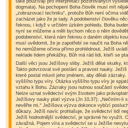
také používají pro interpretaci pozorovaných výsled
dogmata). Na pochopení Boha člověk musí mít nějaké
„zobrazovací techniku“, protože Bůh není očima vidě
zacházet jako že je tady. A podobenství člověku něc
řeknou, i když v určitém úzkém pohledu. Boha budem
nyní se můžeme a měli bychom něco o něm dovědět.
podobenství, která nám řeknou o daném objektu kou
musí uvědomit, že je zapotřebí se naučit na Boha něj
ho nemůžeme očima přímo prohlédnout, Ježíš uvádí
neklade lidem překážky, Bůh má rád lidi, kteří se pta
Další věci jsou Ježíšovy sliby. Ježíš dělal skutky, kte
Takto potvrzoval své poslání a pravost nauky. Ježíš 
které poslal mluvit jeho jménem, aby dělali zázraky
vyššího typu víry. Otázka vyššího typu víry je spja
vztahu k Bohu. Zázraky jsou nutnou součástí svědect
Nelze uznat svědectví svým životem jako právoplatn
Ježíšovy nauky platí výzva (Jn 10,37): „Nečiním-li 
nevěřte mi.“ Ježíšova výzva dokonce vybízí posluc
důkazy. Ježíš navíc prohlašuje, že svědectví lidí ne
Ježíš hodnotnější svědectví, je správné ho využít. 
závažná. Pojem víra a svědectví se u Ježíše nevyluč