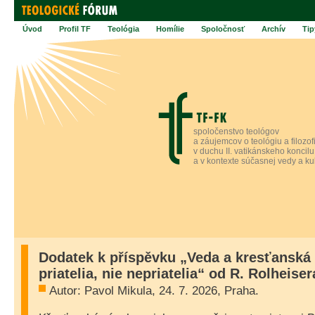
Úvod
Profil TF
Teológia
Homílie
Spoločnosť
Archív
Tip
spoločenstvo teológov
a záujemcov o teológiu a filozof
v duchu II. vatikánskeho koncilu
a v kontexte súčasnej vedy a ku
Dodatek k příspěvku „Veda a kresťanská 
priatelia, nie nepriatelia“ od R. Rolheiser
Autor: Pavol Mikula, 24. 7. 2026, Praha.