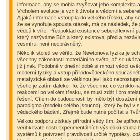
informace, aby se mohla zvyšovat jeho komplexita 
Vrcholem evoluce je vznik života a vědomí a sebere
A jaká informace vstoupila do velkého třesku, aby s
že se vynořuje spousta otázek, má za následek, že 
vědců k víře. Předpoklad existence sebereflexivní p
který nazýváme Bůh a který existoval před a nezáv
vesmíru, není neoprávněný.
Několik století se věřilo, že Newtonova fyzika je sc
všechny zákonitosti materiálního světa, až se ukázal
již jinak. Podobně v dnešní době si mnozí vědci uvěd
moderní fyziky a vstup přírodovědeckého současnéh
metafyzické oblasti se většinou jeví jako neprostupn
všeho je zatím daleko. To, že všechno, co vzniklo n
reakcemi po velkém třesku, se musí zdát i pro ateis
řešení. Cílem do budoucnosti by mělo být dosažen
paradigma (modelu celého jsoucna), který by byl v s
vědeckého bádání. Zřejmě bude nutné počítat s Tvů
Velkou podporu získaly přírodní vědy tím, že splňo
verifikovatelnosti experimentálních výsledků studia
systémů k potvrzení pravdivosti určité hypotézy, což