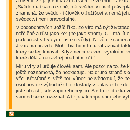
a uvěřili, že já jsem v Otci a Otec je ve mně.“ Ježíš 
„Svědčím-li sám o sobě, mé svědectví není právoplat
znamená, že svědčí-li člověk o Ježíšovi a nemá jeho
svědectví není právoplatné.
V podobenstvích Ježíš říka, že víra má být životas
hořčičné a růst jako keř (ne jako strom). Čili má jít o 
podobnost s trvalým růstem vědy). Nevěrit znamená
Ježíš má pravdu. Mohli bychom to parafrázovat takt
který se legitimoval. Když nechceš věřit výrokům, 
které dělá a nezavírej před nimi oči."
Míru víry si určuje člověk sám. Ale pozor na to, že 
ještě neznamená, že neexistuje. Na druhé straně sl
věc. Křesťané si většinou vůbec neuvědomují, že ne
osobnosti je výhodné chtít doklady v oblastech, kde 
jistě oblasti, kde zapotřebí nejsou. Ale to je otázka
sám od sebe rozeznat. A to je v kompetenci jeho vy