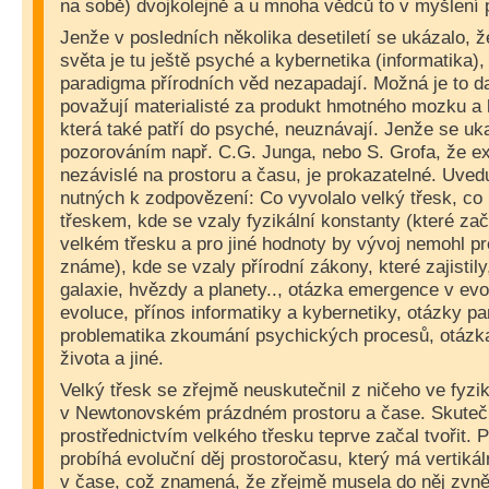
na sobě) dvojkolejně a u mnoha vědců to v myšlení 
Jenže v posledních několika desetiletí se ukázalo,
světa je tu ještě psyché a kybernetika (informatika)
paradigma přírodních věd nezapadají. Možná je to d
považují materialisté za produkt hmotného mozku a 
která také patří do psyché, neuznávají. Jenže se u
pozorováním např. C.G. Junga, nebo S. Grofa, že e
nezávislé na prostoru a času, je prokazatelné. Uved
nutných k zodpovězení: Co vyvolalo velký třesk, co
třeskem, kde se vzaly fyzikální konstanty (které za
velkém třesku a pro jiné hodnoty by vývoj nemohl prob
známe), kde se vzaly přírodní zákony, které zajistily
galaxie, hvězdy a planety.., otázka emergence v evol
evoluce, přínos informatiky a kybernetiky, otázky pa
problematika zkoumání psychických procesů, otázk
života a jiné.
Velký třesk se zřejmě neuskutečnil z ničeho ve fyz
v Newtonovském prázdném prostoru a čase. Skuteč
prostřednictvím velkého třesku teprve začal tvořit.
probíhá evoluční děj prostoročasu, který má vertiká
v čase, což znamená, že zřejmě musela do něj zvně