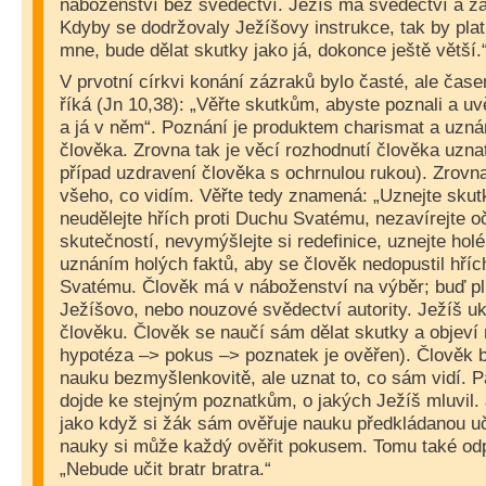
náboženství bez svědectví. Ježíš má svědectví a žá
Kdyby se dodržovaly Ježíšovy instrukce, tak by plati
mne, bude dělat skutky jako já, dokonce ještě větší.
V prvotní církvi konání zázraků bylo časté, ale čase
říká (Jn 10,38): „Věřte skutkům, abyste poznali a uv
a já v něm“. Poznání je produktem charismat a uznán
člověka. Zrovna tak je věcí rozhodnutí člověka uznat
případ uzdravení člověka s ochrnulou rukou). Zrovna
všeho, co vidím. Věřte tedy znamená: „Uznejte skutky
neudělejte hřích proti Duchu Svatému, nezavírejte o
skutečností, nevymýšlejte si redefinice, uznejte holé
uznáním holých faktů, aby se člověk nedopustil hříc
Svatému. Člověk má v náboženství na výběr; buď p
Ježíšovo, nebo nouzové svědectví autority. Ježíš u
člověku. Člověk se naučí sám dělat skutky a objeví
hypotéza –> pokus –> poznatek je ověřen). Člověk 
nauku bezmyšlenkovitě, ale uznat to, co sám vidí. 
dojde ke stejným poznatkům, o jakých Ježíš mluvil.
jako když si žák sám ověřuje nauku předkládanou uč
nauky si může každý ověřit pokusem. Tomu také odp
„Nebude učit bratr bratra.“