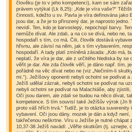
člověku (je to v jeho kompetenci), kam se sám zařa
právem vytýkal (Lk 8,25): „Kde je víra vaše?“ Těžišt
činnosti, kdežto u sv. Pavla je víra definována jako 
jsou dar, a že je to přirozený dar, je naprosto jedno.
nevidí. Ten, kdo je barvoslepý, nepochopí barvy. Te
nemůže dívat. Ale zdali, a na co se dívá, nebo ne, ta
hospodaří s tím, co má. Čili, člověk dostává vybaven
hřivnu, ale závisí na něm, jak s tím vybavením, resp
hospodaří. A tady platí zmíněná zásada: „Kdo má, bu
neplatí, že víra je dar, ale z určitého hlediska by se
věřit je dar. Ale zda člověk věří, je dáno např. tím, je
pořádně na věc dívat nebo ne (viz „Nečiním-li skutk
mi.“). Ježíšovy oponenti nebyli ochotni se podívat a
Ježíš udělal zázrak, nebyli ochotni se podívat na u
nebyli ochotni se podívat na Malachiáše, aby zjistili
Oči jsou darem, ale zdali se budou na něco dívat, tak 
kompetence. S tím souvisí také Ježíšův výrok (Jn 9,
proto váš hřích trvá.“ Tudíž, je to otázka suverenit
vybavení. Oči jsou dány, mozek je dán a když není, 
takřečenou neškrtne. Víru u Ježíše je nutné chápat z
10,37-38 Ježíš navádí: „Věřte skutkům (tj. uznejte, c