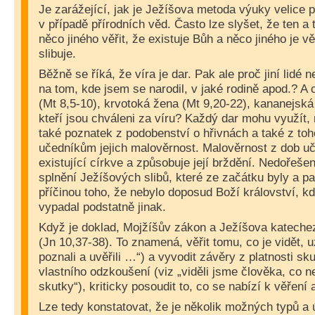
Je zarážející, jak je Ježíšova metoda výuky velice 
v případě přírodních věd. Často lze slyšet, že ten a 
něco jiného věřit, že existuje Bůh a něco jiného je v
slibuje.
Běžně se říká, že víra je dar. Pak ale proč jiní lidé 
na tom, kde jsem se narodil, v jaké rodině apod.? A
(Mt 8,5-10), krvotoká žena (Mt 9,20-22), kananejská
kteří jsou chváleni za víru? Každý dar mohu využít, 
také poznatek z podobenství o hřivnách a také z toh
učedníkům jejich malověrnost. Malověrnost z dob uč
existující církve a způsobuje její brždění. Nedořešen
splnění Ježíšových slibů, které ze začátku byly a pa
příčinou toho, že nebylo doposud Boží království, kd
vypadal podstatně jinak.
Když je doklad, Mojžíšův zákon a Ježíšova katecheze
(Jn 10,37-38). To znamená, věřit tomu, co je vidět, 
poznali a uvěřili …“) a vyvodit závěry z platnosti s
vlastního odzkoušení (viz „viděli jsme člověka, co n
skutky“), kriticky posoudit to, co se nabízí k věření 
Lze tedy konstatovat, že je několik možných typů a ú