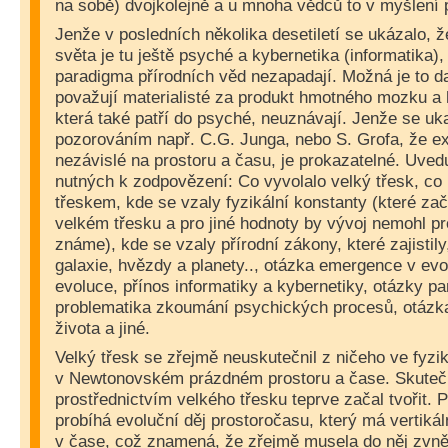
na sobě) dvojkolejně a u mnoha vědců to v myšlení 
Jenže v posledních několika desetiletí se ukázalo,
světa je tu ještě psyché a kybernetika (informatika)
paradigma přírodních věd nezapadají. Možná je to d
považují materialisté za produkt hmotného mozku a 
která také patří do psyché, neuznávají. Jenže se u
pozorováním např. C.G. Junga, nebo S. Grofa, že e
nezávislé na prostoru a času, je prokazatelné. Uved
nutných k zodpovězení: Co vyvolalo velký třesk, co
třeskem, kde se vzaly fyzikální konstanty (které za
velkém třesku a pro jiné hodnoty by vývoj nemohl prob
známe), kde se vzaly přírodní zákony, které zajistily
galaxie, hvězdy a planety.., otázka emergence v evol
evoluce, přínos informatiky a kybernetiky, otázky pa
problematika zkoumání psychických procesů, otázk
života a jiné.
Velký třesk se zřejmě neuskutečnil z ničeho ve fyz
v Newtonovském prázdném prostoru a čase. Skuteč
prostřednictvím velkého třesku teprve začal tvořit.
probíhá evoluční děj prostoročasu, který má vertiká
v čase, což znamená, že zřejmě musela do něj zvně