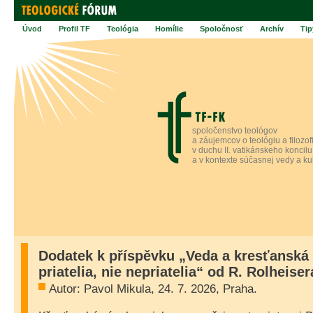
Úvod
Profil TF
Teológia
Homílie
Spoločnosť
Archív
Tip
spoločenstvo teológov
a záujemcov o teológiu a filozof
v duchu II. vatikánskeho koncilu
a v kontexte súčasnej vedy a ku
Dodatek k příspěvku „Veda a kresťanská 
priatelia, nie nepriatelia“ od R. Rolheiser
Autor: Pavol Mikula, 24. 7. 2026, Praha.