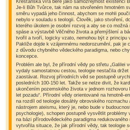
Křesťanská víra bere jako samozřejmost existenci B
Je-li Bůh Tvůrce, tak nám na stvořeném hmotném sv
směru vypadá jeho činnost, abychom se mohli pouči
nebylo v souladu s teologii. Člověk, jako stvoření, d
kterého úkolem je osobní rozvoj a aby se co možná 
spáse a výstavbě Věčného života a přemýšlení a bá
tvořil a tvoří, logicky vzato, nemohou být z principu 
Pakliže dojde k vzájemnému nedorozumění, pak je chy
z důvodu chybného vědeckého paradigma, nebo chy
koncepce.
Problém ale byl, že přírodní vědy po střetu „Galilei 
vydaly samostatnou cestou, teologie nestačila držet
zaostávat. Rozvoj přírodních věd se postupně urychl
posledních 100-150 let. Takže se nelze divit, že kard
ukončením pozemského života v jednom rozhovoru 
let pozadu“. Přírodní vědy orientované na hmotně-e
na rozdíl od teologie dosáhly obrovského rozmachu
nástrojem ateismu, který je, nebo bude v budoucnost
psychologie), schopen postupně vysvětlit problémy
na bázi přírodovědeckého paradigma redukovaného 
vytvořila situace, že jak přírodní vědy, tak teologie 