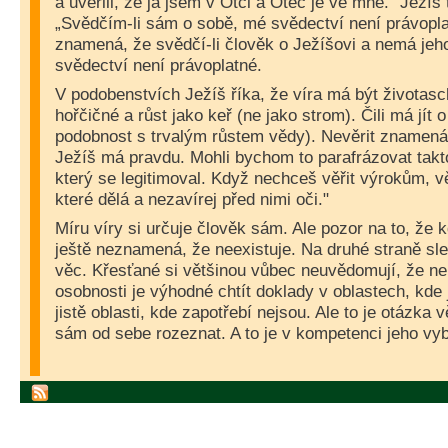
a uvěřili, že já jsem v Otci a Otec je ve mně.“ Ježíš 
„Svědčím-li sám o sobě, mé svědectví není právoplat
znamená, že svědčí-li člověk o Ježíšovi a nemá jeho
svědectví není právoplatné.
V podobenstvích Ježíš říka, že víra má být životas
hořčičné a růst jako keř (ne jako strom). Čili má jít o 
podobnost s trvalým růstem vědy). Nevěrit znamená
Ježíš má pravdu. Mohli bychom to parafrázovat takt
který se legitimoval. Když nechceš věřit výrokům, 
které dělá a nezavírej před nimi oči."
Míru víry si určuje člověk sám. Ale pozor na to, že 
ještě neznamená, že neexistuje. Na druhé straně sl
věc. Křesťané si většinou vůbec neuvědomují, že ne
osobnosti je výhodné chtít doklady v oblastech, kde 
jistě oblasti, kde zapotřebí nejsou. Ale to je otázka
sám od sebe rozeznat. A to je v kompetenci jeho vy