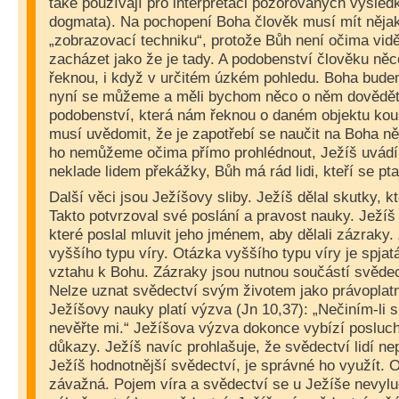
také používají pro interpretaci pozorovaných výsled
dogmata). Na pochopení Boha člověk musí mít nějaké
„zobrazovací techniku“, protože Bůh není očima vidě
zacházet jako že je tady. A podobenství člověku něc
řeknou, i když v určitém úzkém pohledu. Boha budem
nyní se můžeme a měli bychom něco o něm dovědět.
podobenství, která nám řeknou o daném objektu kou
musí uvědomit, že je zapotřebí se naučit na Boha něj
ho nemůžeme očima přímo prohlédnout, Ježíš uvádí
neklade lidem překážky, Bůh má rád lidi, kteří se pta
Další věci jsou Ježíšovy sliby. Ježíš dělal skutky, kte
Takto potvrzoval své poslání a pravost nauky. Ježíš 
které poslal mluvit jeho jménem, aby dělali zázraky
vyššího typu víry. Otázka vyššího typu víry je spja
vztahu k Bohu. Zázraky jsou nutnou součástí svědect
Nelze uznat svědectví svým životem jako právoplatn
Ježíšovy nauky platí výzva (Jn 10,37): „Nečiním-li 
nevěřte mi.“ Ježíšova výzva dokonce vybízí posluc
důkazy. Ježíš navíc prohlašuje, že svědectví lidí ne
Ježíš hodnotnější svědectví, je správné ho využít. 
závažná. Pojem víra a svědectví se u Ježíše nevyluč