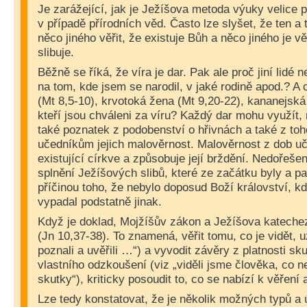
Je zarážející, jak je Ježíšova metoda výuky velice 
v případě přírodních věd. Často lze slyšet, že ten a 
něco jiného věřit, že existuje Bůh a něco jiného je v
slibuje.
Běžně se říká, že víra je dar. Pak ale proč jiní lidé 
na tom, kde jsem se narodil, v jaké rodině apod.? A
(Mt 8,5-10), krvotoká žena (Mt 9,20-22), kananejská
kteří jsou chváleni za víru? Každý dar mohu využít, 
také poznatek z podobenství o hřivnách a také z toh
učedníkům jejich malověrnost. Malověrnost z dob uč
existující církve a způsobuje její brždění. Nedořešen
splnění Ježíšových slibů, které ze začátku byly a pa
příčinou toho, že nebylo doposud Boží království, kd
vypadal podstatně jinak.
Když je doklad, Mojžíšův zákon a Ježíšova katecheze
(Jn 10,37-38). To znamená, věřit tomu, co je vidět, 
poznali a uvěřili …“) a vyvodit závěry z platnosti s
vlastního odzkoušení (viz „viděli jsme člověka, co n
skutky“), kriticky posoudit to, co se nabízí k věření 
Lze tedy konstatovat, že je několik možných typů a ú