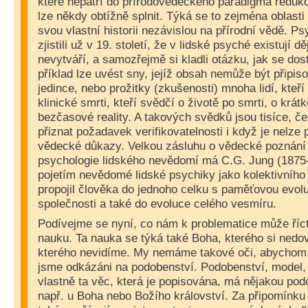
které nepatří do přírodovědeckého paradigma reduk
lze někdy obtížně splnit. Týká se to zejména oblasti
svou vlastní historii nezávislou na přírodní vědě. P
zjistili už v 19. století, že v lidské psyché existují dě
nevytváří, a samozřejmě si kladli otázku, jak se do
příklad lze uvést sny, jejíž obsah nemůže být připis
jedince, nebo prožitky (zkušenosti) mnoha lidí, kteří 
klinické smrti, kteří svědčí o životě po smrti, o krát
bezčasové reality. A takových svědků jsou tisíce, 
přiznat požadavek verifikovatelnosti i když je nelze 
vědecké důkazy. Velkou zásluhu o vědecké poznání 
psychologie lidského nevědomí má C.G. Jung (1875
pojetím nevědomé lidské psychiky jako kolektivního
propojil člověka do jednoho celku s paměťovou evolu
společnosti a také do evoluce celého vesmíru.
Podívejme se nyní, co nám k problematice může říc
nauku. Ta nauka se týká také Boha, kterého si nedo
kterého nevidíme. My nemáme takové oči, abychom 
jsme odkázáni na podobenství. Podobenství, model,
vlastně ta věc, která je popisována, má nějakou pod
např. u Boha nebo Božího království. Za připomínku s