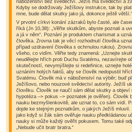
náboženství bez svědectví. Ježíš má svědectví a žá
Kdyby se dodržovaly Ježíšovy instrukce, tak by plati
mne, bude dělat skutky jako já, dokonce ještě větší.
V prvotní církvi konání zázraků bylo časté, ale čase
říká (Jn 10,38): „Věřte skutkům, abyste poznali a uv
a já v něm“. Poznání je produktem charismat a uznán
člověka. Zrovna tak je věcí rozhodnutí člověka uznat
případ uzdravení člověka s ochrnulou rukou). Zrovna
všeho, co vidím. Věřte tedy znamená: „Uznejte skutky
neudělejte hřích proti Duchu Svatému, nezavírejte o
skutečností, nevymýšlejte si redefinice, uznejte holé
uznáním holých faktů, aby se člověk nedopustil hříc
Svatému. Člověk má v náboženství na výběr; buď p
Ježíšovo, nebo nouzové svědectví autority. Ježíš u
člověku. Člověk se naučí sám dělat skutky a objeví
hypotéza –> pokus –> poznatek je ověřen). Člověk 
nauku bezmyšlenkovitě, ale uznat to, co sám vidí. 
dojde ke stejným poznatkům, o jakých Ježíš mluvil.
jako když si žák sám ověřuje nauku předkládanou uč
nauky si může každý ověřit pokusem. Tomu také odp
„Nebude učit bratr bratra.“