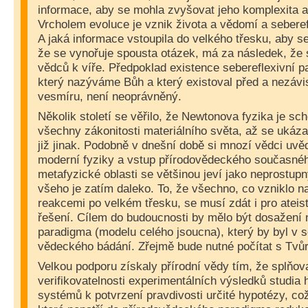
informace, aby se mohla zvyšovat jeho komplexita 
Vrcholem evoluce je vznik života a vědomí a sebere
A jaká informace vstoupila do velkého třesku, aby s
že se vynořuje spousta otázek, má za následek, že 
vědců k víře. Předpoklad existence sebereflexivní p
který nazýváme Bůh a který existoval před a nezáv
vesmíru, není neoprávněný.
Několik století se věřilo, že Newtonova fyzika je sc
všechny zákonitosti materiálního světa, až se ukázal
již jinak. Podobně v dnešní době si mnozí vědci uvěd
moderní fyziky a vstup přírodovědeckého současnéh
metafyzické oblasti se většinou jeví jako neprostupn
všeho je zatím daleko. To, že všechno, co vzniklo n
reakcemi po velkém třesku, se musí zdát i pro ateis
řešení. Cílem do budoucnosti by mělo být dosažen
paradigma (modelu celého jsoucna), který by byl v s
vědeckého bádání. Zřejmě bude nutné počítat s Tvů
Velkou podporu získaly přírodní vědy tím, že splňo
verifikovatelnosti experimentálních výsledků studia
systémů k potvrzení pravdivosti určité hypotézy, což