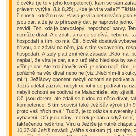
člověku (je to v jeho kompetenci), kam se sám zařa
právem vytýkal (Lk 8,25): „Kde je víra vaše?“ Těžišt
činnosti, kdežto u sv. Pavla je víra definována jako 
jsou dar, a že je to přirozený dar, je naprosto jedno.
nevidí. Ten, kdo je barvoslepý, nepochopí barvy. Te
nemůže dívat. Ale zdali, a na co se dívá, nebo ne, ta
hospodaří s tím, co má. Čili, člověk dostává vybaven
hřivnu, ale závisí na něm, jak s tím vybavením, resp
hospodaří. A tady platí zmíněná zásada: „Kdo má, bu
neplatí, že víra je dar, ale z určitého hlediska by se
věřit je dar. Ale zda člověk věří, je dáno např. tím, je
pořádně na věc dívat nebo ne (viz „Nečiním-li skutk
mi.“). Ježíšovy oponenti nebyli ochotni se podívat a
Ježíš udělal zázrak, nebyli ochotni se podívat na u
nebyli ochotni se podívat na Malachiáše, aby zjistili
Oči jsou darem, ale zdali se budou na něco dívat, tak 
kompetence. S tím souvisí také Ježíšův výrok (Jn 9,
proto váš hřích trvá.“ Tudíž, je to otázka suverenit
vybavení. Oči jsou dány, mozek je dán a když není, 
takřečenou neškrtne. Víru u Ježíše je nutné chápat z
10,37-38 Ježíš navádí: „Věřte skutkům (tj. uznejte, c