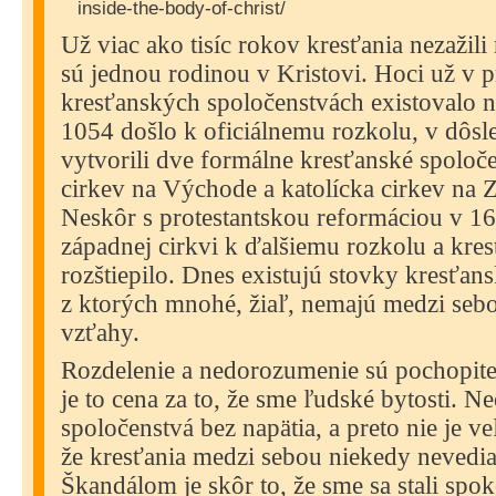
inside-the-body-of-christ/
Už viac ako tisíc rokov kresťania nezažili 
sú jednou rodinou v Kristovi. Hoci už v 
kresťanských spoločenstvách existovalo n
1054 došlo k oficiálnemu rozkolu, v dôsl
vytvorili dve formálne kresťanské spoloč
cirkev na Východe a katolícka cirkev na 
Neskôr s protestantskou reformáciou v 16.
západnej cirkvi k ďalšiemu rozkolu a kres
rozštiepilo. Dnes existujú stovky kresťan
z ktorých mnohé, žiaľ, nemajú medzi sebo
vzťahy.
Rozdelenie a nedorozumenie sú pochopite
je to cena za to, že sme ľudské bytosti. Ne
spoločenstvá bez napätia, a preto nie je 
že kresťania medzi sebou niekedy nevedi
Škandálom je skôr to, že sme sa stali spo