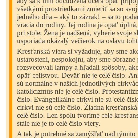
aby sa k nim odcudzená dcéra opäť pripoji
všetkými prostriedkami zmieriť sa so svo
jedného dňa – aký to zázrak! – sa to podar
vracia do rodiny. Jej rodina je opäť úplná,
pri stole. Žena je nadšená, vyberie svoje
usporiada okázalý večierok na oslavu tohto
Kresťanská viera si vyžaduje, aby sme ako
ustarostení, nespokojní, aby sme obrazne
rozsvecovali lampy a hľadali spôsoby, ako
opäť celistvou. Deväť nie je celé číslo. An
sú normálne v našich jednotlivých cirkvá
katolicizmus nie je celé číslo. Protestantiz
číslo. Evangelikálne cirkvi nie sú celé čís
cirkvi nie sú celé číslo. Žiadna kresťansk
celé číslo. Len spolu tvoríme celé kresťans
stále nie je to celé číslo viery.
A tak je potrebné sa zamýšľať nad týmito 