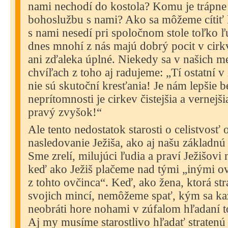
nami nechodí do kostola? Komu je trápne 
bohoslužbu s nami? Ako sa môžeme cítiť
s nami nesedí pri spoločnom stole toľko ľ
dnes mnohí z nás majú dobrý pocit v cirkv
ani zďaleka úplné. Niekedy sa v našich m
chvíľach z toho aj radujeme: „Tí ostatní 
nie sú skutoční kresťania! Je nám lepšie b
neprítomnosti je cirkev čistejšia a vernej
pravý zvyšok!“
Ale tento nedostatok starosti o celistvosť
nasledovanie Ježiša, ako aj našu základnú
Sme zrelí, milujúci ľudia a praví Ježišovi 
keď ako Ježiš plačeme nad tými „inými ov
z tohto ovčinca“. Keď, ako žena, ktorá str
svojich mincí, nemôžeme spať, kým sa k
neobráti hore nohami v zúfalom hľadaní toh
Aj my musíme starostlivo hľadať stratenú 