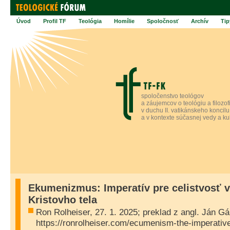
Úvod
Profil TF
Teológia
Homílie
Spoločnosť
Archív
Tip
spoločenstvo teológov
a záujemcov o teológiu a filozof
v duchu II. vatikánskeho koncilu
a v kontexte súčasnej vedy a ku
Ekumenizmus: Imperatív pre celistvosť v
Kristovho tela
Ron Rolheiser, 27. 1. 2025; preklad z angl. Ján Gá
https://ronrolheiser.com/ecumenism-the-imperativ