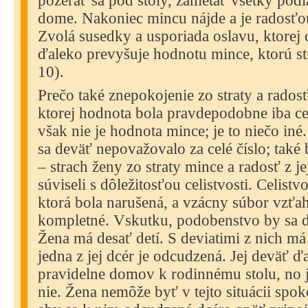
pozerať sa pod stoly, zametať všetky pod
dome. Nakoniec mincu nájde a je radosťou
Zvolá susedky a usporiada oslavu, ktorej
ďaleko prevyšuje hodnotu mince, ktorú str
10).
Prečo také znepokojenie zo straty a rados
ktorej hodnota bola pravdepodobne iba cen
však nie je hodnota mince; je to niečo iné.
sa deväť nepovažovalo za celé číslo; také
– strach ženy zo straty mince a radosť z je
súviseli s dôležitosťou celistvosti. Celistvo
ktorá bola narušená, a vzácny súbor vzťa
kompletné. Vskutku, podobenstvo by sa da
Žena má desať detí. S deviatimi z nich m
jedna z jej dcér je odcudzená. Jej deväť ďa
pravidelne domov k rodinnému stolu, no 
nie. Žena nemôže byť v tejto situácii spok