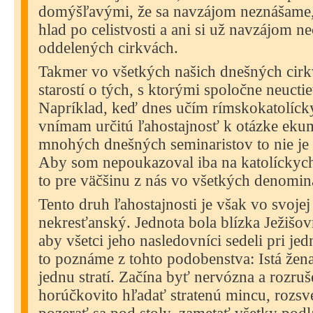
domýšľavými, že sa navzájom neznášame
hlad po celistvosti a ani si už navzájom 
oddelených cirkvách.
Takmer vo všetkých našich dnešných cirk
starostí o tých, s ktorými spoločne neuct
Napríklad, keď dnes učím rímskokatolíck
vnímam určitú ľahostajnosť k otázke eku
mnohých dnešných seminaristov to nie je 
Aby som nepoukazoval iba na katolíckych 
to pre väčšinu z nás vo všetkých denomin
Tento druh ľahostajnosti je však vo svojej
nekresťanský. Jednota bola blízka Ježišo
aby všetci jeho nasledovníci sedeli pri je
to poznáme z tohto podobenstva: Istá žen
jednu stratí. Začína byť nervózna a rozru
horúčkovito hľadať stratenú mincu, rozs