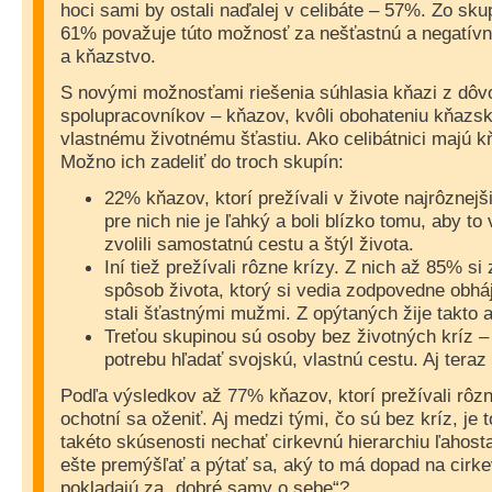
hoci sami by ostali naďalej v celibáte – 57%. Zo sk
61% považuje túto možnosť za nešťastnú a negatívn
a kňazstvo.
S novými možnosťami riešenia súhlasia kňazi z dôv
spolupracovníkov – kňazov, kvôli obohateniu kňazské
vlastnému životnému šťastiu. Ako celibátnici majú k
Možno ich zadeliť do troch skupín:
22% kňazov, ktorí prežívali v živote najrôznejši
pre nich nie je ľahký a boli blízko tomu, aby to 
zvolili samostatnú cestu a štýl života.
Iní tiež prežívali rôzne krízy. Z nich až 85% si 
spôsob života, ktorý si vedia zodpovedne obháji
stali šťastnými mužmi. Z opýtaných žije takto 
Treťou skupinou sú osoby bez životných kríz – 
potrebu hľadať svojskú, vlastnú cestu. Aj teraz 
Podľa výsledkov až 77% kňazov, ktorí prežívali rôzne
ochotní sa oženiť. Aj medzi tými, čo sú bez kríz, j
takéto skúsenosti nechať cirkevnú hierarchiu ľahost
ešte premýšľať a pýtať sa, aký to má dopad na cirke
pokladajú za „dobré samy o sebe“?