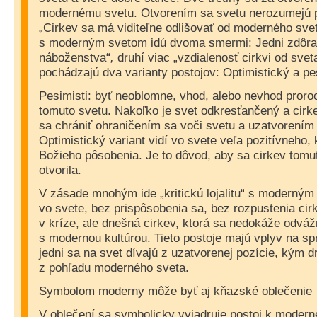
modernému svetu. Otvorením sa svetu nerozumejú p
„Cirkev sa má viditeľne odlišovať od moderného sve
s moderným svetom idú dvoma smermi: Jedni zdôra
náboženstva“
,
druhí viac „vzdialenosť cirkvi od svet
pochádzajú dva varianty postojov: Optimistický a pe
Pesimisti: byť neoblomne, vhod, alebo nevhod proro
tomuto svetu. Nakoľko je svet odkresťančený a cirke
sa chrániť ohraničením sa voči svetu a uzatvorením
Optimistický variant vidí vo svete veľa pozitívneho, 
Božieho pôsobenia. Je to dôvod, aby sa cirkev tomut
otvorila.
V zásade mnohým ide „kritickú lojalitu“ s moderným
vo svete, bez prispôsobenia sa, bez rozpustenia cirk
v kríze, ale dnešná cirkev, ktorá sa nedokáže odváž
s modernou kultúrou. Tieto postoje majú vplyv na sp
jedni sa na svet dívajú z uzatvorenej pozície, kým d
z pohľadu moderného sveta.
Symbolom moderny môže byť aj kňazské oblečenie
V oblečení sa symbolicky vyjadruje postoj k modern