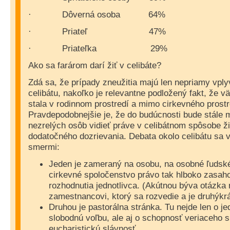
Dôverná osoba
64%
·
Priateľ
47%
·
Priateľka
29%
·
Ako sa farárom darí žiť v celibáte?
Zdá sa, že prípady zneužitia majú len nepriamy vply
celibátu, nakoľko je relevantne podložený fakt, že v
stala v rodinnom prostredí a mimo cirkevného prostr
Pravdepodobnejšie je, že do budúcnosti bude stále 
nezrelých osôb vidieť práve v celibátnom spôsobe ž
dodatočného dozrievania. Debata okolo celibátu sa v
smermi:
Jeden je zameraný na osobu, na osobné ľudsk
cirkevné spoločenstvo právo tak hlboko zasah
rozhodnutia jednotlivca. (Akútnou býva otázka 
zamestnancovi, ktorý sa rozvedie a je druhýkr
Druhou je pastorálna stránka. Tu nejde len o je
slobodnú voľbu, ale aj o schopnosť veriaceho s
eucharistickú slávnosť.