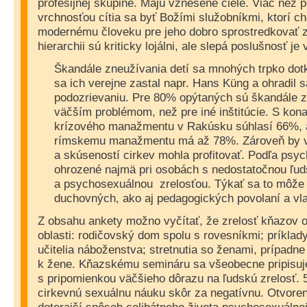
profesijnej skupine. Majú vznešené ciele. Viac než 
vrchnosťou cítia sa byť Božími služobníkmi, ktorí ch
modernému človeku pre jeho dobro sprostredkovať z
hierarchii sú kriticky lojálni, ale slepá poslušnosť je
Škandále zneužívania detí sa mnohých trpko dotkl
sa ich verejne zastal napr. Hans Küng a ohradil 
podozrievaniu. Pre 80% opýtaných sú škandále z
väčším problémom, než pre iné inštitúcie. S kon
krízového manažmentu v Rakúsku súhlasí 66%, a
rímskemu manažmentu má až 78%. Zároveň by v
a skúseností cirkev mohla profitovať. Podľa psyc
ohrozené najmä pri osobách s nedostatočnou ľu
a psychosexuálnou
zrelosťou. Týkať sa to môže
duchovných, ako aj pedagogických povolaní a vla
Z obsahu ankety možno vyčítať, že zrelosť kňazov o
oblasti: rodičovský dom spolu s rovesníkmi; príklady 
učitelia náboženstva; stretnutia so ženami, prípadn
k žene. Kňazskému semináru sa všeobecne pripisuje 
s pripomienkou väčšieho dôrazu na ľudskú zrelosť. 
cirkevnú sexuálnu náuku skôr za negatívnu. Otvoren