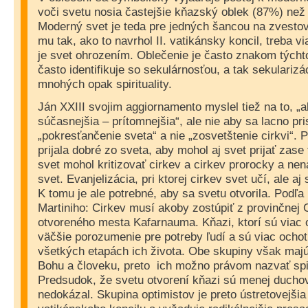
voči svetu nosia častejšie kňazský oblek (87%) než 
Moderný svet je teda pre jedných šancou na zvestova
mu tak, ako to navrhol II. vatikánsky koncil, treba vi
je svet ohrozením. Oblečenie je často znakom týcht
často identifikuje so sekulárnosťou, a tak sekulariz
mnohých opak spirituality.
Ján XXIII svojim aggiornamento myslel tiež na to, „a
súčasnejšia – prítomnejšia“, ale nie aby sa lacno pr
„pokresťančenie sveta“ a nie „zosvetštenie cirkvi“. 
prijala dobré zo sveta, aby mohol aj svet prijať zase 
svet mohol kritizovať cirkev a cirkev prorocky a nen
svet. Evanjelizácia, pri ktorej cirkev svet učí, ale a
K tomu je ale potrebné, aby sa svetu otvorila. Podľa
Martiniho: Cirkev musí akoby zostúpiť z provinčnej G
otvoreného mesta Kafarnauma. Kňazi, ktorí sú viac 
väčšie porozumenie pre potreby ľudí a sú viac ochot
všetkých etapách ich života. Obe skupiny však majú
Bohu a človeku, preto
ich možno právom nazvať spi
Predsudok, že svetu otvorení kňazi sú menej duchovn
nedokázal. Skupina optimistov je preto ústretovejšia