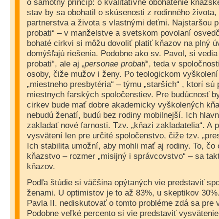
o samotný princíp: o kvalitatívne obohatenie kňazs
stav by sa obohatil o skúsenosti z rodinného života,
partnerstva a života s vlastnými deťmi. Najstaršou p
probati“ – v manželstve a svetskom povolaní osved
bohaté cirkvi si môžu dovoliť platiť kňazov na plný
domýšľajú riešenia. Podobne ako sv. Pavol, si vedia p
probati“, ale aj „
personae probati
“, teda v spoločnos
osoby, čiže mužov i ženy. Po teologickom vyškolení
„miestneho presbytéria“ – týmu „starších“ , ktorí s
miestnych farských spoločenstiev. Pre budúcnosť b
cirkev bude mať dobre akademicky vyškolených kňaz
nebudú ženatí, budú bez rodiny mobilnejší. Ich hlav
zakladať nové farnosti. Tzv. „kňazi zakladatelia“. A
vysvätení len pre určité spoločenstvo, čiže tzv. „pr
Ich stabilita umožní, aby mohli mať aj rodiny. To, č
kňazstvo – rozmer „misijný i správcovstvo“ – sa tak
kňazov.
Podľa štúdie si väčšina opýtaných vie predstaviť s
ženami. U optimistov je to až 83%, u skeptikov 30
Pavla II. nediskutovať o tomto probléme zdá sa pre
Podobne veľké percento si vie predstaviť vysvätenie