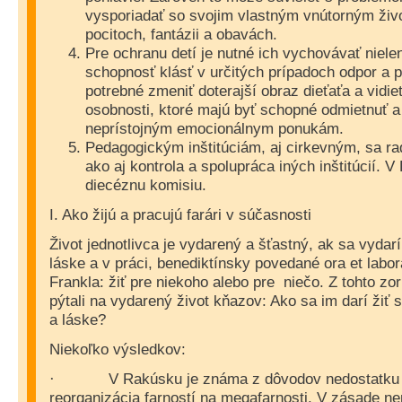
vysporiadať so svojim vlastným vnútorným živo
pocitoch, fantázii a obavách.
Pre ochranu detí je nutné ich vychovávať nielen
schopnosť klásť v určitých prípadoch odpor a po
potrebné zmeniť doterajší obraz dieťaťa a vidie
osobnosti, ktoré majú byť schopné odmietnuť a 
neprístojným emocionálnym ponukám.
Pedagogickým inštitúciám, aj cirkevným, sa ra
ako aj kontrola a spolupráca iných inštitúcií. V
diecéznu komisiu.
I. Ako žijú a pracujú farári v súčasnosti
Život jednotlivca je vydarený a šťastný, ak sa vydarí
láske a v práci, benediktínsky povedané ora et labor
Frankla: žiť pre niekoho alebo pre
niečo. Z tohto zo
pýtali na vydarený život kňazov: Ako sa im darí žiť 
a láske?
Niekoľko výsledkov:
V Rakúsku je známa z dôvodov nedostatku 
·
reorganizácia farností na megafarnosti. V zásade ne