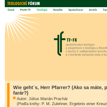
Úvod
Profil TF
Teológia
Homílie
Spoločnosť
Archív
Tip
spoločenstvo teológov
a záujemcov o teológiu a filozof
v duchu II. vatikánskeho koncilu
a v kontexte súčasnej vedy a ku
Wie geht´s, Herr Pfarrer? (Ako sa máte, 
farár?)
Autor: Július Marián Prachár
(Podľa knihy: P. M. Zulehner, Ergebnis einer
Kreuz