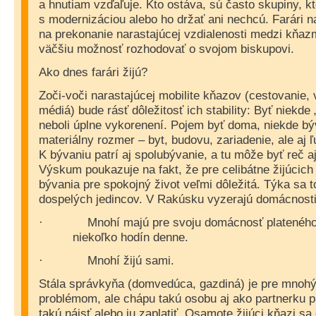
a hnutiam vzďaľuje. Kto ostáva, sú často skupiny, k
s modernizáciou alebo ho držať ani nechcú. Farári n
na prekonanie narastajúcej vzdialenosti medzi kňazmi
väčšiu možnosť rozhodovať o svojom biskupovi.
Ako dnes farári žijú?
Zoči-voči narastajúcej mobilite kňazov (cestovanie, 
médiá) bude rásť dôležitosť ich stability: Byť niekd
neboli úplne vykorenení. Pojem byť doma, niekde bý
materiálny rozmer – byt, budovu, zariadenie, ale aj ľ
K bývaniu patrí aj spolubývanie, a tu môže byť reč aj
Výskum poukazuje na fakt, že pre celibátne žijúcich 
bývania pre spokojný život veľmi dôležitá. Týka sa t
dospelých jedincov. V Rakúsku vyzerajú domácnost
Mnohí majú pre svoju domácnosť platenéh
·
niekoľko hodín denne.
Mnohí žijú sami.
·
Stála správkyňa (domvedúca, gazdiná) je pre mnoh
problémom, ale chápu takú osobu aj ako partnerku p
takú nájsť alebo ju zaplatiť. Osamote žijúci kňazi sa 