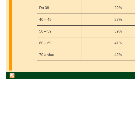
Do 39
22%
40 – 49
27%
50 – 59
39%
60 – 69
41%
70 a viac
42%