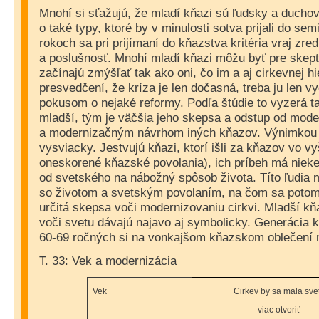
Mnohí si sťažujú, že mladí kňazi sú ľudsky a duchov
o také typy, ktoré by v minulosti sotva prijali do se
rokoch sa pri prijímaní do kňazstva kritéria vraj zred
a poslušnosť. Mnohí mladí kňazi môžu byť pre skep
začínajú zmýšľať tak ako oni, čo im a aj cirkevnej h
presvedčení, že kríza je len dočasná, treba ju len v
pokusom o nejaké reformy. Podľa štúdie to vyzerá ta
mladší, tým je väčšia jeho skepsa
a odstup od moder
a modernizačným návrhom iných kňazov. Výnimkou j
vysviacky. Jestvujú kňazi, ktorí išli za kňazov vo v
oneskorené kňazské povolania), ich príbeh má niek
od svetského na nábožný spôsob života. Títo ľudia 
so životom a svetským povolaním, na čom sa potom
určitá skepsa voči modernizovaniu cirkvi. Mladší kň
voči svetu dávajú najavo aj symbolicky. Generácia 
60-69 ročných si na vonkajšom kňazskom oblečení 
T. 33: Vek a modernizácia
Vek
Cirkev by sa mala sve
viac otvoriť