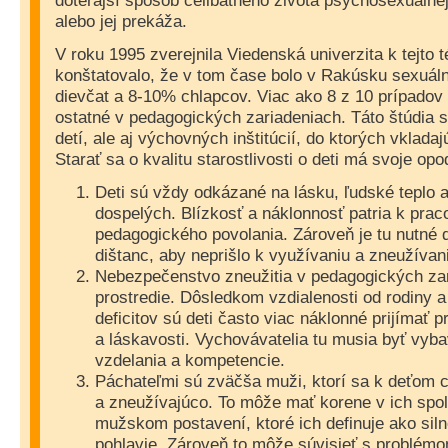
doterajší spôsob celibátneho života psychosexuálne
alebo jej prekáža.
V roku 1995 zverejnila Viedenská univerzita k tejto t
konštatovalo, že v tom čase bolo v Rakúsku sexuá
dievčat a 8-10% chlapcov. Viac ako 8 z 10 prípadov 
ostatné v pedagogických zariadeniach. Táto štúdia 
detí, ale aj výchovných inštitúcií, do ktorých vkladaj
Starať sa o kvalitu starostlivosti o deti má svoje opo
Deti sú vždy odkázané na lásku, ľudské teplo a
dospelých. Blízkosť a náklonnosť patria k pr
pedagogického povolania. Zároveň je tu nutné 
dištanc, aby neprišlo k využívaniu a zneužívan
Nebezpečenstvo zneužitia v pedagogických zar
prostredie. Dôsledkom vzdialenosti od rodiny 
deficitov sú deti často viac náklonné prijímať p
a láskavosti. Vychovávatelia tu musia byť vyb
vzdelania a kompetencie.
Páchateľmi sú zväčša muži, ktorí sa k deťom c
a zneužívajúco. To môže mať korene v ich sp
mužskom postavení, ktoré ich definuje ako sil
pohlavie. Zároveň to môže súvisieť s problém