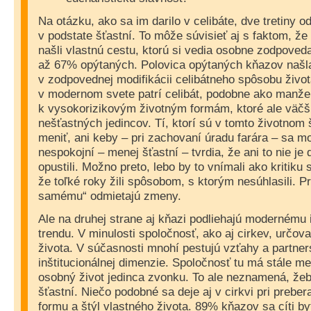
Na otázku, ako sa im darilo v celibáte, dve tretiny od
v podstate šťastní. To môže súvisieť aj s faktom, ž
našli vlastnú cestu, ktorú si vedia osobne zodpoved
až 67% opýtaných. Polovica opýtaných kňazov našla
v zodpovednej modifikácii celibátneho spôsobu život
v modernom svete patrí celibát, podobne ako manže
k vysokorizikovým životným formám, ktoré ale väčš
nešťastných jedincov. Tí, ktorí sú v tomto životnom 
meniť, ani keby – pri zachovaní úradu farára – sa mo
nespokojní – menej šťastní – tvrdia, že ani to nie je 
opustili. Možno preto, lebo by to vnímali ako kritiku
že toľké roky žili spôsobom, s ktorým nesúhlasili. P
samému“ odmietajú zmeny.
Ale na druhej strane aj kňazi podliehajú modernému 
trendu. V minulosti spoločnosť, ako aj cirkev, určo
života. V súčasnosti mnohí pestujú vzťahy a partner
inštitucionálnej dimenzie. Spoločnosť tu má stále m
osobný život jedinca zvonku. To ale neznamená, žeby
šťastní. Niečo podobné sa deje aj v cirkvi pri prebe
formu a štýl vlastného života. 89% kňazov sa cíti by