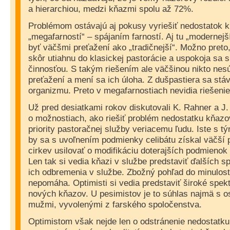
a hierarchiou, medzi kňazmi spolu až 72%.
Problémom ostávajú aj pokusy vyriešiť nedostatok k
„megafarností“ – spájaním farností. Aj tu „modernejší“
byť väčšmi preťažení ako „tradičnejší“. Možno preto,
skôr utiahnu do klasickej pastorácie a uspokoja sa s
činnosťou. S takým riešením ale väčšinou nikto nesú
preťažení a mení sa ich úloha. Z dušpastiera sa st
organizmu. Preto v megafarnostiach nevidia riešeni
Už pred desiatkami rokov diskutovali K. Rahner a J.
o možnostiach, ako riešiť problém nedostatku kňazov
priority pastoračnej služby veriacemu ľudu. Iste s tý
by sa s uvoľnením podmienky celibátu získal väčší 
cirkev usilovať o modifikáciu doterajších podmienok
Len tak si vedia kňazi v službe predstaviť ďalších s
ich odbremenia v službe. Zbožný pohľad do minulost
nepomáha. Optimisti si vedia predstaviť široké spe
nových kňazov. U pesimistov je to súhlas najmä s 
mužmi, vyvolenými z farského spoločenstva.
Optimistom však nejde len o odstránenie nedostatku 