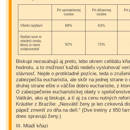
Pri spriatelenej
Pri dôvernej
Pri 
osobe
osobe
Všetci opýtaní
89%
63%
Našiel som si
vlastnú cestu,
92%
72%
ktorú si viem
zodpovedať
Biskupi nezasahujú aj preto, lebo okrem celibátu kňa
hodnotu, a to možnosť každú nedeľu vysluhovať veri
slávnosť. Nejde o protikladné pozície, teda o zrušeni
zabezpečila eucharistia, ale skôr na jednej strane o 
druhej strane ešte o väčšie dobro eucharistie, z ktor
O zabezpečenie eucharistickej obety v spoločenstve 
Vatikán, ako aj biskupi, a tí aj za cenu nutných refo
Kräutler z Brazílie: „Nesvätiť ženy je len cirkevná d
pápež zmeniť zo dňa na deň.“ (Dve tretiny z 850 farn
dnes spravujú ženy.)
III. Mladí kňazi