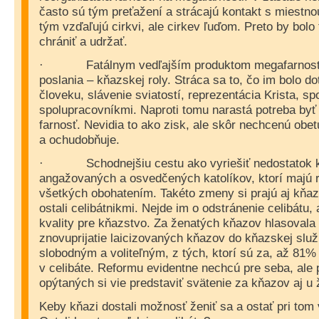
často sú tým preťažení a strácajú kontakt s miestnou
tým vzďaľujú cirkvi, ale cirkev ľuďom. Preto by bolo 
chrániť a udržať.
Fatálnym vedľajším produktom megafarnos
·
poslania – kňazskej roly. Stráca sa to, čo im bolo do
človeku, slávenie sviatostí, reprezentácia Krista, s
spolupracovníkmi. Naproti tomu narastá potreba by
farnosť. Nevidia to ako zisk, ale skôr nechcenú obet
a ochudobňuje.
Schodnejšiu cestu ako vyriešiť nedostatok 
·
angažovaných a osvedčených katolíkov, ktorí majú r
všetkých obohatením. Takéto zmeny si prajú aj kňazi,
ostali celibátnikmi. Nejde im o odstránenie celibátu,
kvality pre kňazstvo. Za ženatých kňazov hlasovala 
znovuprijatie laicizovaných kňazov do kňazskej služb
slobodným a voliteľným, z tých, ktorí sú za, až 81% 
v celibáte. Reformu evidentne nechcú pre seba, ale
opýtaných si vie predstaviť svätenie za kňazov aj u 
Keby kňazi dostali možnosť ženiť sa a ostať pri tom