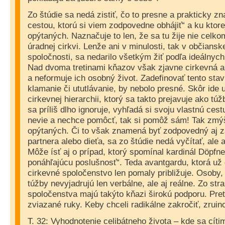
Zo štúdie sa nedá zistiť, čo to presne a prakticky z
cestou, ktorú si viem zodpovedne obhájiť“ a ku ktore
opýtaných. Naznačuje to len, že sa tu žije nie celko
úradnej cirkvi. Lenže ani v minulosti, tak v občianske
spoločnosti, sa nedarilo všetkým žiť podľa ideálnych
Nad dvoma tretinami kňazov však zjavne cirkevná au
a neformuje ich osobný život. Zadefinovať tento stav
klamanie či ututlávanie, by nebolo presné. Skôr ide 
cirkevnej hierarchii, ktorý sa takto prejavuje ako tú
sa príliš dlho ignoruje, vyhľadá si svoju vlastnú cest
nevie a nechce pomôcť, tak si pomôž sám! Tak zmý
opýtaných. Či to však znamená byť zodpovedný aj z
partnera alebo dieťa, sa zo štúdie nedá vyčítať, ale an
Môže ísť aj o prípad, ktorý spomínal kardinál Döpfne
ponáhľajúcu poslušnosť“. Teda avantgardu, ktorá už 
cirkevné spoločenstvo len pomaly približuje.
Osoby, 
túžby nevyjadrujú len verbálne, ale aj reálne. Zo str
spoločenstva majú takýto kňazi širokú podporu. Pret
zviazané ruky. Keby chceli radikálne zakročiť, zruino
T. 32: Vyhodnotenie celibátneho života – kde sa cít