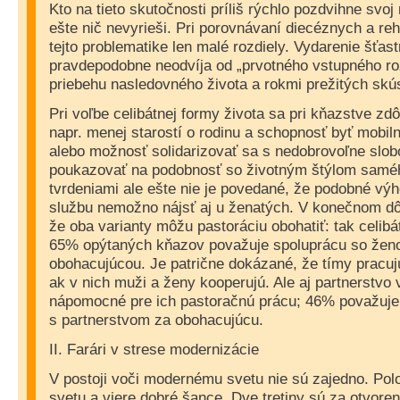
Kto na tieto skutočnosti príliš rýchlo pozdvihne svoj 
ešte nič nevyrieši. Pri porovnávaní diecéznych a re
tejto problematike len malé rozdiely. Vydarenie šťas
pravdepodobne neodvíja od „prvotného vstupného roz
priebehu nasledovného života a rokmi prežitých skú
Pri voľbe celibátnej formy života sa pri kňazstve zd
napr. menej starostí o rodinu a schopnosť byť mobiln
alebo možnosť solidarizovať sa s nedobrovoľne slo
poukazovať na podobnosť so životným štýlom saméh
tvrdeniami ale ešte nie je povedané, že podobné vý
službu nemožno nájsť aj u ženatých. V konečnom d
že oba varianty môžu pastoráciu obohatiť: tak celibá
65% opýtaných kňazov považuje spoluprácu so žen
obohacujúcou. Je patrične dokázané, že tímy pracujú
ak v nich muži a ženy kooperujú. Ale aj partnerstvo 
nápomocné pre ich pastoračnú prácu; 46% považuje
s partnerstvom za obohacujúcu.
II. Farári v strese modernizácie
V postoji voči modernému svetu nie sú zajedno. Po
svetu a viere dobré šance. Dve tretiny sú za otvoren