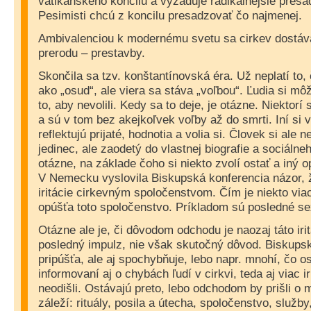
vatikánskeho koncilu a vyžaduje radikálnejšie presa
Pesimisti chcú z koncilu presadzovať čo najmenej.
Ambivalenciou k modernému svetu sa cirkev dostáv
prerodu – prestavby.
Skončila sa tzv. konštantínovská éra. Už neplatí to, 
ako „osud“, ale viera sa stáva „voľbou“. Ľudia si môž
to, aby nevolili. Kedy sa to deje, je otázne. Niektorí
a sú v tom bez akejkoľvek voľby až do smrti. Iní si v
reflektujú prijaté, hodnotia a volia si. Človek si ale
jedinec, ale zaodetý do vlastnej biografie a sociálne
otázne, na základe čoho si niekto zvolí ostať a iný op
V Nemecku vyslovila Biskupská konferencia názor, ž
iritácie cirkevným spoločenstvom. Čím je niekto viac
opúšťa toto spoločenstvo. Príkladom sú posledné se
Otázne ale je, či dôvodom odchodu je naozaj táto irit
posledný impulz, nie však skutočný dôvod. Biskupsk
pripúšťa, ale aj spochybňuje, lebo napr. mnohí, čo os
informovaní aj o chybách ľudí v cirkvi, teda aj viac i
neodišli. Ostávajú preto, lebo odchodom by prišli o
záleží: rituály, posila a útecha, spoločenstvo, služby