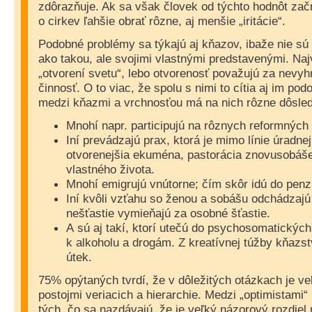
zdôrazňuje. Ak sa však človek od týchto hodnôt za
o cirkev ľahšie obrať rôzne, aj menšie „iritácie“.
Podobné problémy sa týkajú aj kňazov, ibaže nie sú i
ako takou, ale svojimi vlastnými predstavenými. Najv
„otvorení svetu“, lebo otvorenosť považujú za nevy
činnosť. O to viac, že spolu s nimi to cítia aj im pod
medzi kňazmi a vrchnosťou má na nich rôzne dôsled
Mnohí napr. participujú na rôznych reformných i
Iní prevádzajú prax, ktorá je mimo línie úradnej
otvorenejšia ekuména, pastorácia znovusobáše
vlastného života.
Mnohí emigrujú vnútorne; čím skôr idú do penz
Iní kvôli vzťahu so ženou a sobášu odchádzajú 
nešťastie vymieňajú za osobné šťastie.
A sú aj takí, ktorí utečú do psychosomatickýc
k alkoholu a drogám. Z kreatívnej túžby kňazs
útek.
75% opýtaných tvrdí, že v dôležitých otázkach je ve
postojmi veriacich a hierarchie. Medzi „optimistami“
tých, čo sa nazdávajú, že je veľký názorový rozdiel