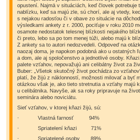
opustení. Najmä v situáciách, keď človek potrebuje 
nablízku, keď sa majú zle, sú chorí, ale aj vtedy, keď
s nejakou radosťou či v obave zo situácie na dôchod
výsledkami ankety z r. 2000, pociťuje v roku 2010 m
osamote nedostatok telesnej blízkosti nejakého blíz
či preto, lebo sa po tom menej túži, alebo majú k blízk
Z ankety sa to autori nedozvedeli. Odpoveď na otázk
naozaj doma, je napokon podobná ako u ostatných ľudí
a dom, ale aj spoločenstvo a jednotlivé osoby. Kňazi, 
palete vzťahov, nepovažujú ani celibátny život za ži
Buber: „Všetok skutočný život pochádza zo vzťahov“
platí, že žijú z náklonností, možnosti milovať a byť
otázkou však je, ako tieto stretnutia a vzťahy majú 
u celibátnika. Navyše, ak sa roky pripravuje na živo
seminára alebo noviciátu.
Sieť vzťahov, v ktorej kňazi žijú, sú:
Vlastná farnosť
94%
·
Spriatelení kňazi
71%
·
Spriatelené osoby
89%
·