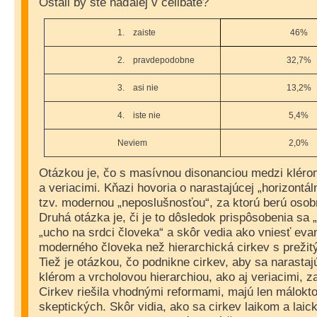
Ostali by ste naďalej v celibáte?
1.
zaiste
46%
2.
pravdepodobne
32,7%
3.
asi nie
13,2%
4.
iste nie
5,4%
Neviem
2,0%
Otázkou je, čo s masívnou disonanciou medzi klérom
a veriacimi. Kňazi hovoria o narastajúcej „horizontál
tzv. modernou „neposlušnosťou“, za ktorú berú oso
Druhá otázka je, či je to dôsledok prispôsobenia sa 
„ucho na srdci človeka“ a skôr vedia ako vniesť eva
moderného človeka než hierarchická cirkev s prežit
Tiež je otázkou, čo podnikne cirkev, aby sa narast
klérom a vrcholovou hierarchiou, ako aj veriacimi, za
Cirkev riešila vhodnými reformami, majú len máloktor
skeptických. Skôr vidia, ako sa cirkev laikom a laic