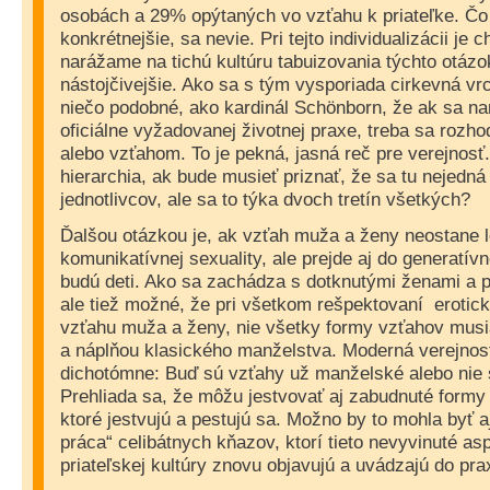
osobách a 29% opýtaných vo vzťahu k priateľke. Č
konkrétnejšie, sa nevie. Pri tejto individualizácii je c
narážame na tichú kultúru tabuizovania týchto otázok
nástojčivejšie. Ako sa s tým vysporiada cirkevná v
niečo podobné, ako kardinál Schönborn, že ak sa na
oficiálne vyžadovanej životnej praxe, treba sa roz
alebo vzťahom. To je pekná, jasná reč pre verejnosť.
hierarchia, ak bude musieť priznať, že sa tu nejedná
jednotlivcov, ale sa to týka dvoch tretín všetkých?
Ďalšou otázkou je, ak vzťah muža a ženy neostane l
komunikatívnej sexuality, ale prejde aj do generatív
budú deti. Ako sa zachádza s dotknutými ženami a p
ale tiež možné, že pri všetkom rešpektovaní
erotic
vzťahu muža a ženy, nie všetky formy vzťahov mus
a náplňou klasického manželstva. Moderná verejnos
dichotómne: Buď sú vzťahy už manželské alebo nie 
Prehliada sa, že môžu jestvovať aj zabudnuté formy „
ktoré jestvujú a pestujú sa. Možno by to mohla byť a
práca“ celibátnych kňazov, ktorí tieto nevyvinuté a
priateľskej kultúry znovu objavujú a uvádzajú do pr