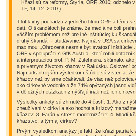
Kňazi sú za reformy, Styria, ORF, 2010; odznelo 
TF, 14. 12. 2010.)
Titul knihy pochádza z jedného filmu ORF a tému s
detí. O škandáloch je známe, že mediálne boli prehn
väčším problémom než pre iné inštitúcie; ku škandál
druhý škandál – ututlávanie. Najmä v USA sa cirkevn
maximou: „Ohrozená nesmie byť svätosť Inštitúcie“
ORF v spolupráci s GfK Austria, ktorí robili dotazní
a interpretáciou prof. P. M. Zulehnera, skúmalo, ako 
a privátnym životom kňazov v Rakúsku. Oslovení boli
Najmarkantnejším výsledkom štúdie sú zistenia, že r
kňazov než by sme očakávali, že viac než polovica
ako cirkevné vedenie a že 74% opýtaných jasne vidí,
v dôležitých otázkach zmýšľajú inak než ich cirkevn
Výsledky ankety sú zhrnuté do 4 častí: 1. Ako zmýš
zneužívaní v cirkvi a ako hodnotia krízový manažmen
kňazov; 3. Farári v strese modernizácie; 4. Mladí k
kňazstvo, a tým aj cirkev?
Prvým výsledkom analýzy je fakt, že kňazi patria k