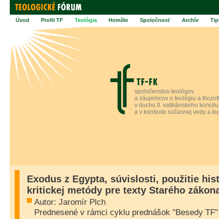
Úvod
Profil TF
Teológia
Homílie
Spoločnosť
Archív
Tip
spoločenstvo teológov
a záujemcov o teológiu a filozof
v duchu II. vatikánskeho koncilu
a v kontexte súčasnej vedy a ku
Exodus z Egypta, súvislosti, použitie his
kritickej metódy pre texty Starého zákon
Autor: Jaromír Plch
Prednesené v rámci cyklu prednášok "Besedy TF" 