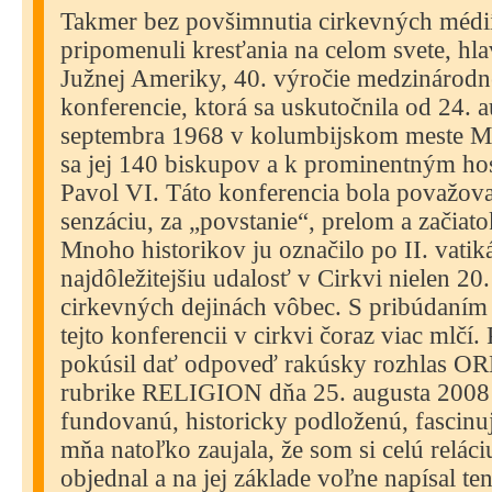
Takmer bez povšimnutia cirkevných médií
pripomenuli kresťania na celom svete, hl
Južnej Ameriky, 40. výročie medzinárodn
konferencie, ktorá sa uskutočnila od 24. 
septembra 1968 v kolumbijskom meste Med
sa jej 140 biskupov a k prominentným hos
Pavol VI. Táto konferencia bola považova
senzáciu, za „povstanie“, prelom a začiato
Mnoho historikov ju označilo po II. vati
najdôležitejšiu udalosť v Cirkvi nielen 20. 
cirkevných dejinách vôbec. S pribúdaním
tejto konferencii v cirkvi čoraz viac mlčí.
pokúsil dať odpoveď rakúsky rozhlas OR
rubrike RELIGION dňa 25. augusta 2008 
fundovanú, historicky podloženú, fascinuj
mňa natoľko zaujala, že som si celú reláci
objednal a na jej základe voľne napísal te