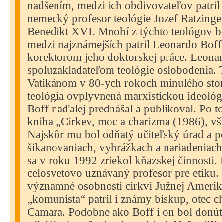
nadšením, medzi ich obdivovateľov patril
nemecký profesor teológie Jozef Ratzinge
Benedikt XVI. Mnohí z týchto teológov bo
medzi najznámejších patril Leonardo Boff
korektorom jeho doktorskej práce. Leonar
spoluzakladateľom teológie oslobodenia. 
Vatikánom v 80-ych rokoch minulého sto
teológia ovplyvnená marxistickou ideoló
Boff naďalej prednášal a publikoval. Po t
kniha „Cirkev, moc a charizma (1986), vš
Najskôr mu bol odňatý učiteľský úrad a p
šikanovaniach, vyhrážkach a nariadeniach
sa v roku 1992 zriekol kňazskej činnosti.
celosvetovo uznávaný profesor pre etiku.
významné osobnosti cirkvi Južnej Amerik
„komunista“ patril i známy biskup, otec
Camara. Podobne ako Boff i on bol donút