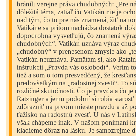
bránili verejne práva chudobných: „Pre ná
dôležitá téma, zatiaľ čo Vatikán nie je oc
nad tým, čo to pre nás znamená, žiť na to
Vatikáne sa pritom nachádza dostatok do
dopodrobna vysvetľujú, čo znamená výraz
chudobných“. Vatikán uznáva výraz chudo
„chudobný“ v prenesenom zmysle ako „te
Vatikán neuznáva. Pamätám si, ako Ratzing
inštrukcii „Pravda vás oslobodí“. Verím 
tiež a som o tom presvedčený, že kresťans
predovšetkým na „radostnej zvesti“. To s
rozličné skutočnosti. Čo je pravda a čo je
Ratzinger a jemu podobní si robia starosť
zdôrazniť na prvom mieste pravdu a až p
ťažisko na radostnú zvesť. U nás v Latins
však chápeme inak. V našom ponímaní kre
kladieme dôraz na lásku. Je samozrejme d