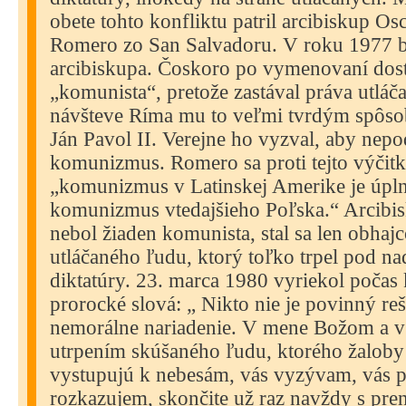
obete tohto konfliktu patril arcibiskup Os
Romero zo San Salvadoru. V roku 1977 
arcibiskupa. Čoskoro po vymenovaní dost
„komunista“, pretože zastával práva utláča
návšteve Ríma mu to veľmi tvrdým spôs
Ján Pavol II. Verejne ho vyzval, aby nep
komunizmus. Romero sa proti tejto výčitke
„komunizmus v Latinskej Amerike je úpln
komunizmus vtedajšieho Poľska.“ Arcibi
nebol žiaden komunista, stal sa len obha
utláčaného ľudu, ktorý toľko trpel pod n
diktatúry. 23. marca 1980 vyriekol počas 
prorocké slová: „ Nikto nie je povinný re
nemorálne nariadenie. V mene Božom a v
utrpením skúšaného ľudu, ktorého žalo
vystupujú k nebesám, vás vyzývam, vás 
rozkazujem, skončite už raz navždy s pre