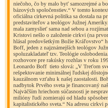
niečoho, čo by malo byť samozrejmé a bol
bázových spoločenstiev.“ V tomto kontext
oficiálna cirkevná politika sa dostala na p
predstaviteľov a teológov Južnej Ameriky
mala zamyslieť sama nad sebou a rozjíma
Kristovi nešlo o založenie cirkvi (na prv
hlásal predovšetkým Božie Kráľovstvo“ 
Boff, jeden z najznámejších teológov Juž
spoluzakladateľ tzv. Teológie oslobodeni
rozhovore pre rakúsky rozhlas v roku 19
Leonardo Boff
tieto slová: „V Treťom sv
rešpektovanie minimálnej ľudskej dôstojno
kauzálnom vzťahu k našej zaostalosti. Boh
nadbytok Prvého sveta je financovaný naš
Najväčším hriechom súčasnosti je nesprav
milióny ľudí zomierajú od hladu spôsoben
kapitalistického sveta.“ Na adresu cirkvi 