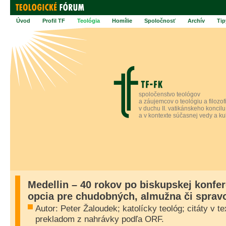
Úvod
Profil TF
Teológia
Homílie
Spoločnosť
Archív
Tip
spoločenstvo teológov
a záujemcov o teológiu a filozof
v duchu II. vatikánskeho koncilu
a v kontexte súčasnej vedy a ku
Medellin – 40 rokov po biskupskej konfer
opcia pre chudobných, almužna či sprav
Autor: Peter Žaloudek; katolícky teológ; citáty v 
prekladom z nahrávky podľa ORF.