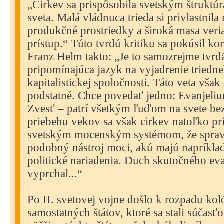
„Cirkev sa prispôsobila svetským štruktúr
sveta. Malá vládnuca trieda si privlastnil
produkčné prostriedky a široká masa ver
prístup.“ Túto tvrdú kritiku sa pokúsil ko
Franz Helm takto: „Je to samozrejme tvrd
pripomínajúca jazyk na vyjadrenie triedne
kapitalistickej spoločnosti. Táto veta vša
podstatné. Chce povedať jedno: Evanjeli
Zvesť – patrí všetkým ľuďom na svete bez
priebehu vekov sa však cirkev natoľko pr
svetským mocenským systémom, že spravil
podobný nástroj moci, akú majú napríkla
politické nariadenia. Duch skutočného eva
vyprchal...“
Po II. svetovej vojne došlo k rozpadu kol
samostatných štátov, ktoré sa stali súčas