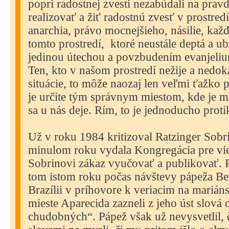
popri radostnej zvesti nezabúdali na prav
realizovať a žiť radostnú zvesť v prostred
anarchia, právo mocnejšieho, násilie, ka
tomto prostredí,
ktoré neustále deptá a ub
jedinou útechou a povzbudením evanjeliu
Ten, kto v našom prostredí nežije a nedok
situácie, to môže naozaj len veľmi ťažko 
je určite tým správnym miestom, kde je m
sa u nás deje. Rím, to je jednoducho prot
Už v roku 1984 kritizoval Ratzinger Sobr
minulom roku vydala Kongregácia pre vi
Sobrinovi zákaz vyučovať a publikovať. P
tom istom roku počas návštevy pápeža Be
Brazílii v príhovore k veriacim na mari
mieste Aparecida zazneli z jeho úst slová 
chudobných“. Pápež však už nevysvetlil,