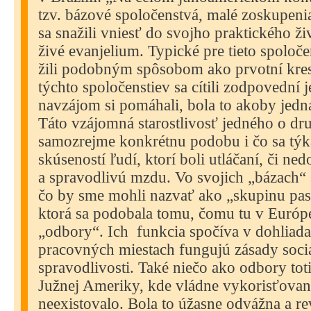
tzv. bázové spoločenstvá, malé zoskupeni
sa snažili vniesť do svojho praktického ži
živé evanjelium. Typické pre tieto spoloče
žili podobným spôsobom ako prvotní kres
týchto spoločenstiev sa cítili zodpovední 
navzájom si pomáhali, bola to akoby jedn
Táto vzájomná starostlivosť jedného o dr
samozrejme konkrétnu podobu i čo sa tý
skúseností ľudí, ktorí boli utláčaní, či ne
a spravodlivú mzdu. Vo svojich „bázach“ s
čo by sme mohli nazvať ako „skupinu pas
ktorá sa podobala tomu, čomu tu v Euró
„odbory“. Ich
funkcia spočíva v dohliadan
pracovných miestach fungujú zásady soci
spravodlivosti. Také niečo ako odbory toti
Južnej Ameriky, kde vládne vykorisťovan
neexistovalo. Bola to úžasne odvážna a re