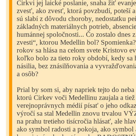
Cirkvi jej laické poslanie, snaha žiť evan
zvesť, ako zvesť, ktorá povzbudí, poteší a
sú slabí z dôvodu choroby, nedostatku pe
základných materiálnych potrieb, absenci
humánnej spoločnosti... Čo zostalo dnes z 
zvesti“, ktorou Medellin bol? Spomienk
rokov sa hlása na celom svete Kristovo ev
koľko bolo za tieto roky období, kedy sa 
násilia, bez znásilňovania a vyvražďovania 
a osôb?
Prial by som si, aby napriek tejto do neba
ktorú Cirkev voči Medellinu zaujala a tie
verejnoprávnych médií písať o jeho odkaze
výročí sa stal Medellin znovu trvalou 
na prahu tretieho tisícročia hlásať, ale hl
ako symbol radosti a pokoja, ako symbol 