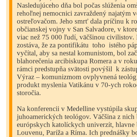
Nasledujúceho dňa bol počas slúženia omš
rehoľnej nemocnici zavraždený najatým 
ostreľovačom. Jeho smrť dala príčinu k r
občianskej vojny v San Salvadore, v ktorej
viac než 75 000 ľudí, väčšinou civilistov
zostáva, že za pontifikátu
toho
istého pá
vyčítal, aby sa nestal komunistom, bol za
blahorečenia arcibiskupa Romera a v rok
rámci predstupňa svätosti povýšil
k zást
Výraz – komunizmom ovplyvnená teológi
produkt myslenia Vatikánu v 70-ych rok
storočia.
Na konferencii v Medelline vystúpila sk
juhoamerických teológov. Väčšina z nich 
európskych katolíckych univerzít, hlavne
Louvenu, Paríža a Ríma. Ich prednášky bo