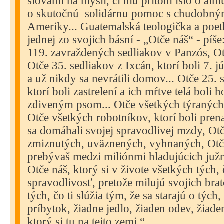
slovami na mysli, či mu pritom išlo o al
o skutočnú
solidárnu pomoc s chudobným
Ameriky... Guatemalská teologička a poetk
jednej zo svojich básní - „Otče náš“ - píše
119. zavraždených sedliakov v Panzós, Otč
Otče 35. sedliakov z Ixcán, ktorí boli 7. 
a už nikdy sa nevrátili domov... Otče 25. 
ktorí boli zastrelení a ich mŕtve telá boli
zdiveným psom... Otče všetkých týraných 
Otče všetkých robotníkov, ktorí boli prena
sa domáhali svojej spravodlivej mzdy, Ot
zmiznutých, uväznených, vyhnaných, Otče
prebývaš medzi miliónmi hladujúcich južn
Otče náš, ktorý si v živote všetkých tých,
spravodlivosť, pretože milujú svojich bra
tých, čo ti slúžia tým, že sa starajú o týc
príbytok, žiadne jedlo, žiaden odev, žiaden
ktorý si tu na tejto zemi.“