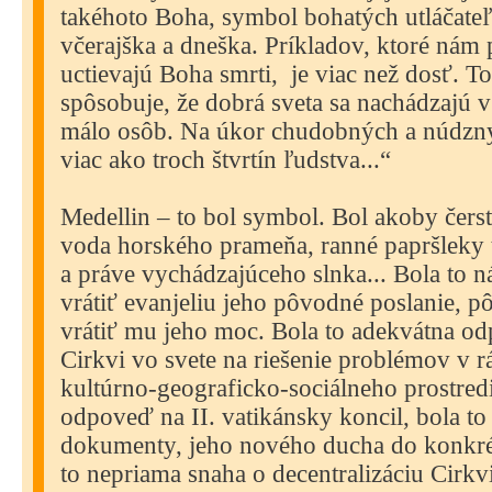
takéhoto Boha, symbol bohatých utláčateľ
včerajška a dneška. Príkladov, ktoré nám 
uctievajú Boha smrti,
je viac než dosť. To
spôsobuje, že dobrá sveta sa nachádzajú 
málo osôb. Na úkor chudobných a núdzny
viac ako troch štvrtín ľudstva...“
Medellin – to bol symbol. Bol akoby čerst
voda horského prameňa, ranné papršleky 
a práve vychádzajúceho slnka... Bola to ná
vrátiť evanjeliu jeho pôvodné poslanie, 
vrátiť mu jeho moc. Bola to adekvátna od
Cirkvi vo svete na riešenie problémov v r
kultúrno-geograficko-sociálneho prostredi
odpoveď na II. vatikánsky koncil, bola to
dokumenty, jeho nového ducha do konkré
to nepriama snaha o decentralizáciu Cirkvi