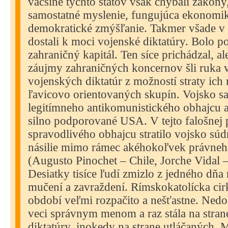
väčšine týchto štátov však chýbali zákony,
samostatné myslenie, fungujúca ekonomika
demokratické zmýšľanie. Takmer všade v 
dostali k moci vojenské diktatúry. Bolo p
zahraničný kapitál. Ten síce prichádzal, a
záujmy zahraničných koncernov šli ruka 
vojenských diktatúr z možností straty ich
ľavicovo orientovaných skupín. Vojsko s
legitímneho antikomunistického obhajcu a
silno podporované USA. V tejto falošnej 
spravodlivého obhajcu stratilo vojsko sú
násilie mimo rámec akéhokoľvek právneh
(Augusto Pinochet – Chile, Jorche Vidal 
Desiatky tisíce ľudí zmizlo z jedného dňa
mučení a zavraždení. Rímskokatolícka cir
období veľmi rozpačito a nešťastne. Ned
veci správnym menom a raz stála na stran
diktatúry, inokedy na strane utláčaných. 