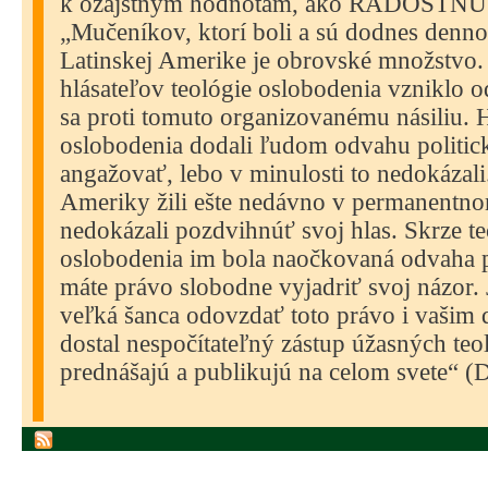
k ozajstným hodnotám, ako RADOSTN
„Mučeníkov, ktorí boli a sú dodnes denn
Latinskej Amerike je obrovské množstvo.
hlásateľov teológie oslobodenia vzniklo o
sa proti tomuto organizovanému násiliu. Hl
oslobodenia dodali ľudom odvahu politic
angažovať, lebo v minulosti to nedokázali
Ameriky žili ešte nedávno v permanentno
nedokázali pozdvihnúť svoj hlas. Skrze t
oslobodenia im bola naočkovaná odvaha p
máte právo slobodne vyjadriť svoj názor. 
veľká šanca odovzdať toto právo i vašim 
dostal nespočítateľný zástup úžasných teo
prednášajú a publikujú na celom svete“ (