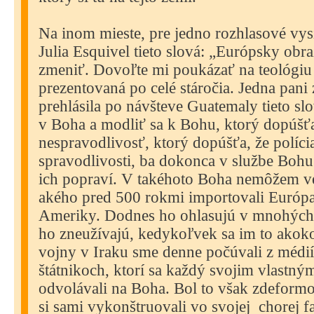
Na inom mieste, pre jedno rozhlasové vys
Julia Esquivel tieto slová: „Európsky obr
zmeniť. Dovoľte mi poukázať na teológiu
prezentovaná po celé stáročia. Jedna pani 
prehlásila po návšteve Guatemaly tieto s
v Boha a modliť sa k Bohu, ktorý dopúšť
nespravodlivosť, ktorý dopúšťa, že políc
spravodlivosti, ba dokonca v službe Bohu 
ich popraví. V takéhoto Boha nemôžem ve
akého pred 500 rokmi importovali Európa
Ameriky. Dodnes ho ohlasujú v mnohých
ho zneužívajú, kedykoľvek sa im to akok
vojny v Iraku sme denne počúvali z médi
štátnikoch, ktorí sa každý svojim vlastn
odvolávali na Boha. Bol to však zdeform
si sami vykonštruovali vo svojej
chorej f