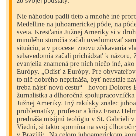
zo svojej podstaty.“
Nie náhodou padli tieto a mnohé iné pror
Medelline na juhoamerickej pôde, na pôde
sveta. Kresťania Južnej Ameriky si v druh
minulého storočia začali uvedomovať sami
situáciu, a v procese
znovu získavania vl
sebavedomia začali prichádzať k názoru, ž
evanjelia znamená pre nich niečo iné, ako 
Európy. „Odísť z Európy. Pre obyvateľov
to nič dobrého neprináša, byť neustále n
treba nájsť novú cestu“ - hovorí Dolores 
žurnalistka a dlhoročná spolupracovníčka
Južnej Ameriky. Iný rakúsky znalec juho
problematiky, profesor a kňaz Franz Helm
prednáša misijnú teológiu v St. Gabrieli 
Viedni, si takto spomína na svoj dlhoroč
v Brazílii: „Na celom juhoamerickom konti