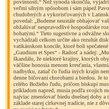
povinnosti.“ Než synoda skončila, vyjad
veľmi silným spôsobom i sám pápež Pavo
chudobných a vykorisťovaných v Latinsk
povedal: „Budeme neustále obhajovať vaš
obžalúvať nespravodlivé hospodárske roz
bohatými.“ Tieto sugestívne a odvážne sl
vychádzali celkom určite ako rezultát disku
vatikánskom koncile, ktoré boli spečaten
„Gaudium et Spes“ - Radosť a nádej: „Mus
škandálu, že niektoré krajiny, ktorých oby
väčšine honosia menom kresťania, vlastni
nadbytku, zatiaľ čo ľudia iných krajín nem
denne bičovaní chorobami a biedou. Je t
celého Božieho ľudu, pričom biskupi musi
príkladom napred, musia podľa svojich mo
najviac zmenšovať biedu dnešnej doby a t
základe starej cirkevnej tradície, nie z d