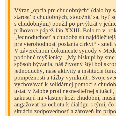
Výraz „opcia pre chudobných“ (dalo by sa
starosť o chudobných, stotožniť sa, byť s
s chudobnými) použil po prvýkrát v jed
príhovore pápež Ján XXIII. Bolo to v
ro
„Jednoduchosť a chudoba sú najdôležitej
pre vierohodnosť poslania cirkvi“ - zneli 
V záverečnom dokumente synody v Medel
podobné myšlienky: „My biskupi by sme si
spôsob bývania, náš životný štýl bol skr
jednoduchý, naše aktivity a inštitúcie fun
pompéznosti a túžby vyniknúť. Svoje sv
vychovávať k solidárnej pomoci s chud
ustať v žalobe proti neznesiteľnej situácii
zakusujú na vlastnej koži chudobní, musí
angažovať za ochotu k dialógu s tými, čo n
situáciu zodpovednosť a zároveň im prip