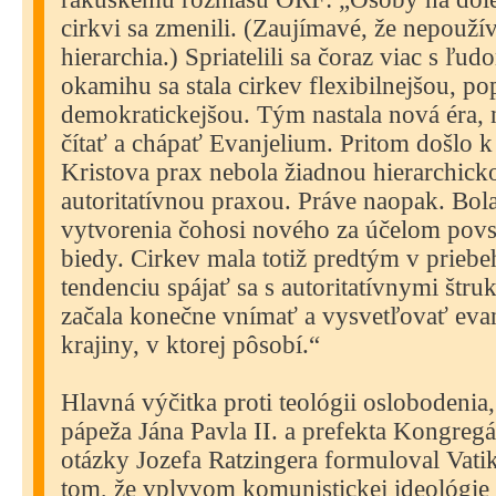
cirkvi sa zmenili. (Zaujímavé, že nepouží
hierarchia.) Spriatelili sa čoraz viac s ľu
okamihu sa stala cirkev flexibilnejšou, po
demokratickejšou. Tým nastala nová éra,
čítať a chápať Evanjelium. Pritom došlo k
Kristova prax nebola žiadnou hierarchick
autoritatívnou praxou. Práve naopak. Bola
vytvorenia čohosi nového za účelom povst
biedy. Cirkev mala totiž predtým v priebe
tendenciu spájať sa s autoritatívnymi štru
začala konečne vnímať a vysvetľovať eva
krajiny, v ktorej pôsobí.“
Hlavná výčitka proti teológii oslobodenia,
pápeža Jána Pavla II. a prefekta Kongregá
otázky Jozefa Ratzingera formuloval Vatik
tom, že vplyvom komunistickej ideológie s