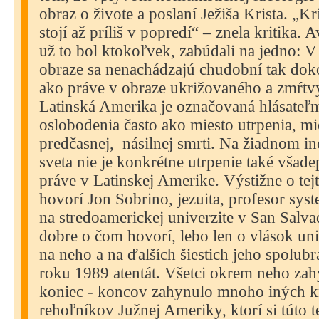
obraz o živote a poslaní Ježiša Krista. „K
stojí až príliš v popredí“ – znela kritika. A
už to bol ktokoľvek, zabúdali na jedno: 
obraze sa nenachádzajú chudobní tak doko
ako práve v obraze ukrižovaného a zmŕtvy
Latinská Amerika je označovaná hlásateľm
oslobodenia často ako miesto utrpenia, mie
predčasnej,
násilnej smrti. Na žiadnom i
sveta nie je konkrétne utrpenie také všad
práve v Latinskej Amerike. Výstižne o tej
hovorí Jon Sobrino, jezuita, profesor syst
na stredoamerickej univerzite v San Salva
dobre o čom hovorí, lebo len o vlások uni
na neho a na ďalších šiestich jeho spolub
roku 1989 atentát. Všetci okrem neho zah
koniec - koncov zahynulo mnoho iných k
rehoľníkov Južnej Ameriky, ktorí si túto t