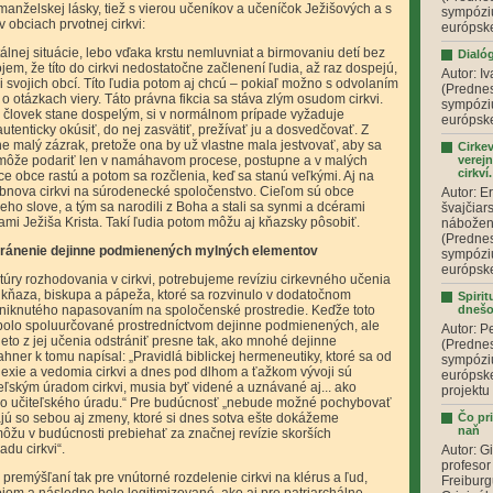
manželskej lásky, tiež s vierou učeníkov a učeníčok Ježišových a s
sympóziu
v obciach prvotnej cirkvi:
európske
lnej situácie, lebo vďaka krstu nemluvniat a birmovaniu detí bez
Dialó
em, že títo do cirkvi nedostatočne začlenení ľudia, až raz dospejú,
Autor: I
svojich obcí. Títo ľudia potom aj chcú – pokiaľ možno s odvolaním
(Predne
 otázkach viery. Táto právna fikcia sa stáva zlým osudom cirkvi.
sympóziu
sa človek stane dospelým, si v normálnom prípade vyžaduje
európske
utenticky okúsiť, do nej zasvätiť, prežívať ju a dosvedčovať. Z
ne malý zázrak, pretože ona by už vlastne mala jestvovať, aby sa
Cirkev
a môže podariť len v namáhavom procese, postupne a v malých
verej
cirkví.
ce obce rastú a potom sa rozčlenia, keď sa stanú veľkými. Aj na
nova cirkvi na súrodenecké spoločenstvo. Cieľom sú obce
Autor: E
jeho slove, a tým sa narodili z Boha a stali sa synmi a dcérami
švajčiar
rami Ježiša Krista. Takí ľudia potom môžu aj kňazsky pôsobiť.
nábožen
(Predne
odstránenie dejinne podmienených mylných elementov
sympóziu
európske
túry rozhodovania v cirkvi, potrebujeme revíziu cirkevného učenia
e kňaza, biskupa a pápeža, ktoré sa rozvinulo v dodatočnom
Spirit
zniknutého napasovaním na spoločenské prostredie. Keďže toto
dneš
olo spoluurčované prostredníctvom dejinne podmienených, ale
Autor: P
ieto z jej učenia odstrániť presne tak, ako mnohé dejinne
(Predne
hner k tomu napísal: „Pravidlá biblickej hermeneutiky, ktoré sa od
sympóziu
flexie a vedomia cirkvi a dnes pod dlhom a ťažkom vývoji sú
európske
eľským úradom cirkvi, musia byť videné a uznávané aj... ako
projektu 
ieho učiteľského úradu.“ Pre budúcnosť „nebude možné pochybovať
ajú so sebou aj zmeny, ktoré si dnes sotva ešte dokážeme
Čo pri
naň
môžu v budúcnosti prebiehať za značnej revízie skorších
adu cirkvi“.
Autor: G
profesor
premýšľaní tak pre vnútorné rozdelenie cirkvi na klérus a ľud,
Freiburg