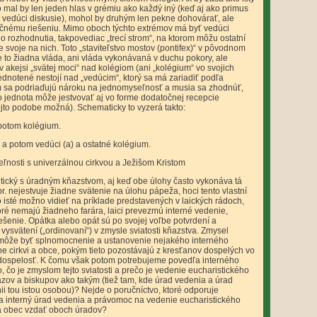
 mal by len jeden hlas v grémiu ako každý iný (keď aj ako primus
o vedúci diskusie), mohol by druhým len pekne dohovárať, ale
očnému riešeniu. Mimo oboch týchto extrémov má byť vedúci
rozhodnutia, takpovediac „trecí strom“, na ktorom môžu ostatní
e svoje na nich. Toto „staviteľstvo mostov (pontifex)“ v pôvodnom
 to žiadna vláda, ani vláda vykonávaná v duchu pokory, ale
v akejsi „svätej moci“ nad kolégiom (ani „kolégium“ vo svojich
dnotené nestojí nad „vedúcim“, ktorý sa má zariadiť podľa
um sa podriaďujú nároku na jednomyseľnosť a musia sa zhodnúť,
to jednota môže jestvovať aj vo forme dodatočnej recepcie
ejto podobe možná). Schematicky to vyzerá takto:
 potom kolégium.
a potom vedúci (a) a ostatné kolégium.
ľnosti s univerzálnou cirkvou a Ježišom Kristom
dentický s úradným kňazstvom, aj keď obe úlohy často vykonáva tá
pr. nejestvuje žiadne svätenie na úlohu pápeža, hoci tento vlastní
o isté možno vidieť na príklade predstavených v laických rádoch,
toré nemajú žiadneho farára, laici prevezmú interné vedenie,
enie. Opátka alebo opát sú po svojej voľbe potvrdení a
vysvätení („ordinovaní“) v zmysle sviatosti kňazstva. Zmysel
môže byť splnomocnenie a ustanovenie nejakého interného
e cirkvi a obce, pokým tieto pozostávajú z kresťanov dospelých vo
ch dospelosť. K čomu však potom potrebujeme povedľa interného
, čo je zmyslom tejto sviatosti a prečo je vedenie eucharistického
ov a biskupov ako takým (tiež tam, kde úrad vedenia a úrad
i tou istou osobou)? Nejde o poručníctvo, ktoré odporuje
sa interný úrad vedenia a právomoc na vedenie eucharistického
lá obec vzdať oboch úradov?