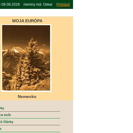
e 08.08.2026 meniny má: Oskar
Prihlásiť
MOJA EURÓPA
Nemecko
vky
ie kníh
té články
a