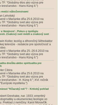
 TF: "Globálny étos ako výzva pre
 kresťanstvo - Hans Küng II.")
g medzi náboženstvami
van Lehotský
sené v Marianke dňa 25.6.2010 na
 TF: "Globálny svet ako výzva pre
 kresťanstvo - Hans Küng II.")
 a Verejnosť - Pokus o teológiu
nosti. Znakový svet médií a znakový svet
rwin Koller, teológ a dlhoročný šéfredaktor
skej televízie - redakcie pre spoločnosť a
stvo.
sené v Marianke dňa 25.-26.6.2010 na
 TF: "Globálny svet ako výzva pre
 kresťanstvo - Hans Küng II.")
ualita dneška alebo spiritualita pre
ok
eter Cibira
sené v Marianke dňa 25.6.2010 na
 TF: "Globálny svet ako výzva pre
 kresťanstvo - H. Küng II."; XVI. ročník
"Európski myslitelia.")
niesol "Kňazský rok"? - Kritický pohľad
isbert Greshake, nar. 1933; emeritný
 dogmatiky a ekumenickej teológie vo
u. Preklad z nemčiny: Karol Moravčík.