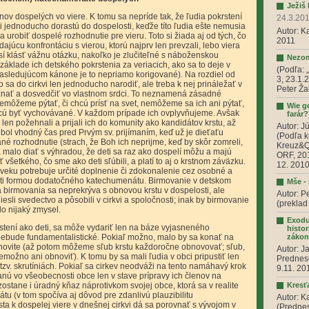
Ježiš
nov dospelých vo viere. K tomu sa nepríde tak, že ľudia pokrstení
24.3.201
 jednoducho dorastú do dospelosti, keďže títo ľudia ešte nemusia
Autor: K
urobiť dospelé rozhodnutie pre vieru. Toto si žiada aj od tých, čo
2011
júcu konfrontáciu s vierou, ktorú najprv len prevzali, lebo viera
í klásť vážnu otázku, nakoľko je zlučiteľné s náboženskou
Nezomi
 základe ich detského pokrstenia za veriacich, ako sa to deje v
(Podľa: 
nasledujúcom kánone je to nepriamo korigované). Na rozdiel od
3, 23.1.
a do cirkvi len jednoducho narodiť, ale treba k nej prináležať v
Peter Ža
nať a dosvedčiť vo vlastnom srdci. To neznamená zásadné
 nemôžeme pýtať, či chcú prísť na svet, nemôžeme sa ich ani pýtať,
Wie ge
cú byť vychovávané. V každom prípade ich ovplyvňujeme. Avšak
farár?
len požehnali a prijali ich do komunity ako kandidátov krstu, až
Autor: J
bol vhodný čas pred Prvým sv. prijímaním, keď už je dieťaťu
(Podľa k
é rozhodnutie (strach, že Boh ich neprijme, keď by skôr zomreli,
Kreuz&Qu
sa malo diať s výhradou, že deti sa raz ako dospelí môžu a majú
ORF, 201
etkého, čo sme ako deti sľúbili, a platí to aj o krstnom záväzku.
12. 2010
 veku potrebuje určité doplnenie či zdokonalenie cez osobné a
osti formou dodatočného katechumenátu. Birmovanie v detskom
Mše - 
 birmovania sa neprekrýva s obnovou krstu v dospelosti, ale
Autor: P
sli svedectvo a pôsobili v cirkvi a spoločnosti; inak by birmovanie
(preklad
alo nijaký zmysel.
Exodus
krstení ako deti, sa môže vydariť len na báze vyjasneného
histor
nebude fundamentalistické. Pokiaľ možno, malo by sa konať na
zákon
enovite (až potom môžeme sľub krstu každoročne obnovovať; sľub,
Autor: J
emožno ani obnoviť). K tomu by sa mali ľudia v obci pripustiť len
Prednese
tzv. skrutíniách. Pokiaľ sa cirkev neodváži na tento namáhavý krok
9.11. 20
ú vo všeobecnosti obce len v stave prípravy ich členov na
ostane i úradný kňaz náprotivkom svojej obce, ktorá sa v realite
Kresť
u (v tom spočíva aj dôvod pre zdanlivú plauzibilitu
Autor: K
a k dospelej viere v dnešnej cirkvi dá sa porovnať s vývojom v
(Predne