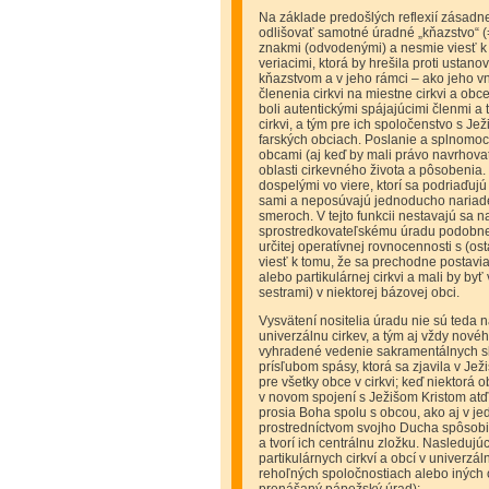
Na základe predošlých reflexií zásadn
odlišovať samotné úradné „kňazstvo“ 
znakmi (odvodenými) a nesmie viesť k 
veriacimi, ktorá by hrešila proti usta
kňazstvom a v jeho rámci – ako jeho v
členenia cirkvi na miestne cirkvi a o
boli autentickými spájajúcimi členmi a
cirkvi, a tým pre ich spoločenstvo s Je
farských obciach. Poslanie a splnomo
obcami (aj keď by mali právo navrhovať
oblasti cirkevného života a pôsobenia.
dospelými vo viere, ktorí sa podriaďu
sami a neposúvajú jednoducho nariaden
smeroch. V tejto funkcii nestavajú sa n
sprostredkovateľskému úradu podobne ak
určitej operatívnej rovnocennosti s (o
viesť k tomu, že sa prechodne postavia
alebo partikulárnej cirkvi a mali by byť 
sestrami) v niektorej bázovej obci.
Vysvätení nositelia úradu nie sú teda 
univerzálnu cirkev, a tým aj vždy novéh
vyhradené vedenie sakramentálnych slá
prísľubom spásy, ktorá sa zjavila v Ježi
pre všetky obce v cirkvi; keď niektorá o
v novom spojení s Ježišom Kristom atď.)
prosia Boha spolu s obcou, ako aj v jed
prostredníctvom svojho Ducha spôsobil 
a tvorí ich centrálnu zložku. Nasleduj
partikulárnych cirkví a obcí v univerzá
rehoľných spoločnostiach alebo iných o