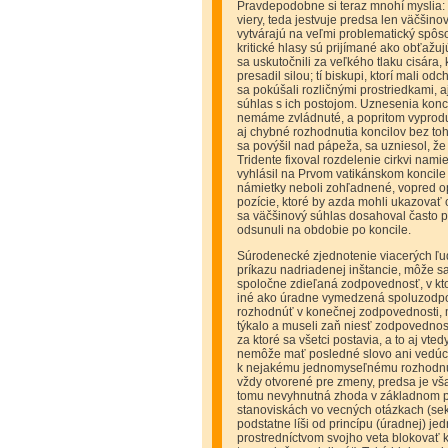
Pravdepodobne si teraz mnohí myslia:
viery, teda jestvuje predsa len väčšin
vytvárajú na veľmi problematický spô
kritické hlasy sú prijímané ako obťaž
sa uskutočnili za veľkého tlaku cisára,
presadil silou; tí biskupi, ktorí mali o
sa pokúšali rozličnými prostriedkami, a
súhlas s ich postojom. Uznesenia konci
nemáme zvládnuté, a popritom vyprodukov
aj chybné rozhodnutia koncilov bez toho,
sa povýšil nad pápeža, sa uzniesol, že
Tridente fixoval rozdelenie cirkvi nam
vyhlásil na Prvom vatikánskom koncile
námietky neboli zohľadnené, vopred op
pozície, ktoré by azda mohli ukazovať
sa väčšinový súhlas dosahoval často 
odsunuli na obdobie po koncile.
Súrodenecké zjednotenie viacerých ľud
príkazu nadriadenej inštancie, môže sa
spoločne zdieľaná zodpovednosť, v kto
iné ako úradne vymedzená spoluzodpov
rozhodnúť v konečnej zodpovednosti, m
týkalo a museli zaň niesť zodpovedno
za ktoré sa všetci postavia, a to aj vt
nemôže mať posledné slovo ani vedúci a
k nejakému jednomyseľnému rozhodnuti
vždy otvorené pre zmeny, predsa je vš
tomu nevyhnutná zhoda v základnom po
stanoviskách vo vecných otázkach (se
podstatne líši od princípu (úradnej) j
prostredníctvom svojho veta blokovať k