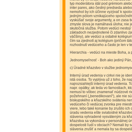
typ moderátora stál pod grémiom alebo
inter pares, ako čestný predseda aleb
nemohol by ich účinne vyzývať k spol
jedným pólom vznikajúceho spoločného 
vyskúšať svoje argumenty, a on zasa ti
zmysle slova je namáhavá úloha; nie je
skutočná služba. Potom vedúci nestojí 
základoch nezjednotené či zdanlivo zje
väčšiny), ale vedúci a ostatné kolégi
čím sa zjednotí aj kolégium (pričom tá
rozhodnutí vedúceho a často je len v t
Hierarchia - vedúci na mieste Boha, a
Jednomyseľnosť - Boh ako jediný Pán, 
c) Úradné kňazstvo v službe jednomyse
Interný úrad vedenia v cirkvi nie je i
istá osoba. To vyplýva už z toho, že na
najrozsiahlejší interný úrad vedenia. T
napr. opátky; ak teda vo farnostiach, k
nemusí to vôbec znamenať núdzové rieš
požehnaní („benedikovaní“), ale nie sú 
biskupského a kňazského svätenia ne
vedúceho či vedúcej zvonka pre miestn
viere, lebo také konanie by zrušilo i
úradu vedenia ešte sviatostné kňazstvo
slávenia vyhradené vysväteným za kňaz
kňazstva sa vykonáva v personálnej úni
dospelosti ľudí v obciach? Nemali by 
slávenia zrušiť a nemala by sa dospe