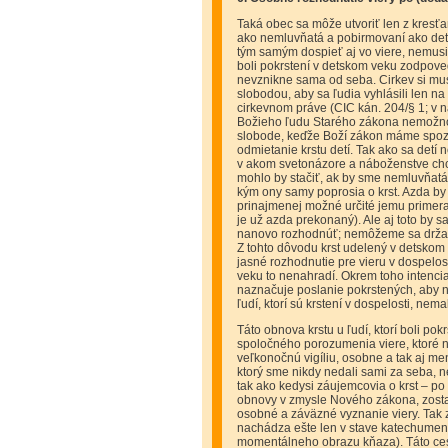
Taká obec sa môže utvoriť len z kresťa
ako nemluvňatá a pobirmovaní ako deti
tým samým dospieť aj vo viere, nemusia 
boli pokrstení v detskom veku zodpoveda
nevznikne sama od seba. Cirkev si mus
slobodou, aby sa ľudia vyhlásili len na
cirkevnom práve (CIC kán. 204/§ 1; v 
Božieho ľudu Starého zákona nemožno s
slobode, keďže Boží zákon máme spoz
odmietanie krstu detí. Tak ako sa detí
v akom svetonázore a náboženstve ch
mohlo by stačiť, ak by sme nemluvňatá 
kým ony samy poprosia o krst. Azda by 
prinajmenej možné určité jemu primeran
je už azda prekonaný). Ale aj toto by 
nanovo rozhodnúť; nemôžeme sa držať vš
Z tohto dôvodu krst udelený v detskom
jasné rozhodnutie pre vieru v dospel
veku to nenahradí. Okrem toho intencia
naznačuje poslanie pokrstených, aby nie
ľudí, ktorí sú krstení v dospelosti, nem
Táto obnova krstu u ľudí, ktorí boli po
spoločného porozumenia viere, ktoré 
veľkonočnú vigíliu, osobne a tak aj m
ktorý sme nikdy nedali sami za seba, n
tak ako kedysi záujemcovia o krst – po 
obnovy v zmysle Nového zákona, zostan
osobné a záväzné vyznanie viery. Tak z
nachádza ešte len v stave katechumenát
momentálneho obrazu kňaza). Táto cest