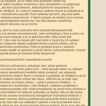
je vylúčené, ak sa všetci chcú podriadiť nároku na
ovať medzi úsudkom svedomia a (pra-)svedomím a sú pripravení
ia, aby boli spochybnené. Jednomyseľnosť neznamená, že
 všetkých. Aj v cirkvi je napokon naskrze možné (a niekedy je to
 rozhodneme pripustiť rôzne riešenia bez toho, aby sme jeden
i odopreli pravovernosť. V takom prípade sa vlastný názor nesmie
keď protikladné mienky ani v tej istej skupine nemôžeme
tických dôvodov nie je možné.
ia, ktorí na seba slobodne berú záväzok jednomyseľnosti,
y si to priamo neuvedomovali. Lebo vychádzajú z toho a veria v to,
 úrovni jestvuje a je im daná bez toho, žeby chceli túto
ť. Lebo nato by museli stáť nad inými a museli by ich ovládať.
v vzájomne nejaký nadbytok dôvery a potom dôveru, ale aj
poločného prebývania. Preto je potrebné pred a v každom
ania modliť sa spoločne a prosiť Boha o jeho pôsobenie v Duchu
priek krízam je miestom Božej skúsenosti.
j jednomyseľnosti v operatívnej rovnosti
oločnom rozhodovaní, potrebuje obec alebo grémium
 sa myslí na muža alebo ženu – ktorý pracuje nielen na základe
záväzne akceptovaný mediátor alebo poradca), ale vybavený
ločnom riešení, ktoré si nárokuje a požaduje od všetkých a aj od
ch osobách môže vnímať túto úlohu, väčší tím by už opäť sám
 dosiahol, prichádza vedúci – zaiste s pomocou všetkých – s
niekoho) a konfrontuje s ním všetkých, následne predkladá v
ylepšenej podobe, kým všetci prinajmenej na úrovni bázy súhlasia a
keď niektorí iné riešenie pokladajú za lepšie). Aby sa táto úloha
 tomuto procesu nachádzania kolegiálnych rozhodnutí existovať s
vnej“ rovnosti, ktorá je podmienená správaním jedna k jednej a
k by však stál nad ostatnými v grémiu a mal by posledné slovo,
a nebol by viac (rovnocenným) členom kolégia. Ak by zasa ako istý