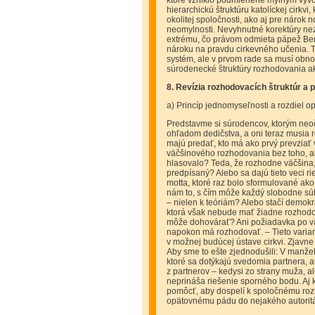
ktoré vzniklo podmienené mylným vývoj
hierarchickú štruktúru katolíckej cirkv
okolitej spoločnosti, ako aj pre nárok
neomylnosti. Nevyhnutné korektúry n
extrému, čo právom odmieta pápež Bene
nároku na pravdu cirkevného učenia. T
systém, ale v prvom rade sa musí obnov
súrodenecké štruktúry rozhodovania ako 
8. Revízia rozhodovacích štruktúr a
a) Princíp jednomyseľnosti a rozdiel o
Predstavme si súrodencov, ktorým neo
ohľadom dedičstva, a oni teraz musia 
majú predať, kto má ako prvý prevziať
väčšinového rozhodovania bez toho, ab
hlasovalo? Teda, že rozhodne väčšina,
predpísaný? Alebo sa dajú tieto veci 
motta, ktoré raz bolo sformulované ak
nám to, s čím môže každý slobodne súh
– nielen k teóriám? Alebo stačí demokr
ktorá však nebude mať žiadne rozhodo
môže dohovárať? Ani požiadavka po vä
napokon má rozhodovať. – Tieto varian
v možnej budúcej ústave cirkvi. Zjavn
Aby sme to ešte zjednodušili: V manže
ktoré sa dotýkajú svedomia partnera,
z partnerov – kedysi zo strany muža, a
neprináša riešenie sporného bodu. Aj 
pomôcť, aby dospelí k spoločnému rozh
opätovnému pádu do nejakého autorit