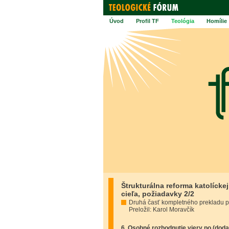
Úvod
Profil TF
Teológia
Homílie
Štrukturálna reforma katolícke
cieľa, požiadavky 2/2
Druhá časť kompletného prekladu 
Preložil: Karol Moravčík
6. Osobné rozhodnutie viery po (do