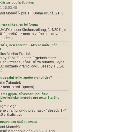
 Kristus podľa Sobrina
1 10:03:48
arol Moravčík pre TF; Dolná Krupá, 21. 3.
era cirkev, len jej forma
„JA“/Die neue Kirchenzeitung, č. 4/2011, s.
2011, preložil z nem. a voľne spracoval
loudek.)
ht´s, Herr Pfarrer? (Ako sa máte, pán
)
úlius Marián Prachár
nihy: P. M. Zulehner, Ergebnis einer
er Umfrage, Kňazi sú za reformy, Styria,
0; odznelo v rámci cyklu Besedy TF, 14.
.)
muzeální relikt anebo vrchol víry?
eter Žaloudek
 z nem. a red. úprava)
 z Egypta, súvislosti, použitie
icko-kritickej metódy pre texty Starého
a
aromír Plch
né v rámci cyklu prednášok "Besedy TF"
10 v Bratislave
anstvo ako služba svetu
arol Moravčík
sené v Marianke dňa 25.6.2010 na