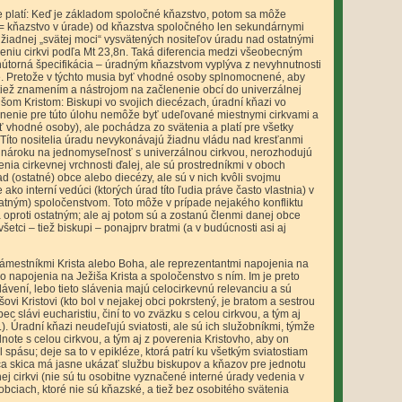
e platí: Keď je základom spoločné kňazstvo, potom sa môže
(= kňazstvo v úrade) od kňazstva spoločného len sekundárnymi
žiadnej „svätej moci“ vysvätených nositeľov úradu nad ostatnými
noveniu cirkvi podľa Mt 23,8n. Taká diferencia medzi všeobecným
nútorná špecifikácia – úradným kňazstvom vyplýva z nevyhnutnosti
bce. Pretože v týchto musia byť vhodné osoby splnomocnené, aby
 tiež znamením a nástrojom na začlenenie obcí do univerzálnej
žišom Kristom: Biskupi vo svojich diecézach, úradní kňazi vo
cnenie pre túto úlohu nemôže byť udeľované miestnymi cirkvami a
 vhodné osoby), ale pochádza zo svätenia a platí pre všetky
 Títo nositelia úradu nevykonávajú žiadnu vládu nad kresťanmi
jú nároku na jednomyseľnosť s univerzálnou cirkvou, nerozhodujú
ia cirkevnej vrchnosti ďalej, ale sú prostredníkmi v oboch
ad (ostatné) obce alebo diecézy, ale sú v nich kvôli svojmu
o interní vedúci (ktorých úrad títo ľudia práve často vlastnia) v
statným) spoločenstvom. Toto môže v prípade nejakého konfliktu
 oproti ostatným; ale aj potom sú a zostanú členmi danej obce
všetci – tiež biskupi – ponajprv bratmi (a v budúcnosti asi aj
námestníkmi Krista alebo Boha, ale reprezentantmi napojenia na
o napojenia na Ježiša Krista a spoločenstvo s ním. Im je preto
vení, lebo tieto slávenia majú celocirkevnú relevanciu a sú
šovi Kristovi (kto bol v nejakej obci pokrstený, je bratom a sestrou
bec slávi eucharistiu, činí to vo zväzku s celou cirkvou, a tým aj
. Úradní kňazi neudeľujú sviatosti, ale sú ich služobníkmi, týmže
note s celou cirkvou, a tým aj z poverenia Kristovho, aby on
spásu; deje sa to v epikléze, ktorá patrí ku všetkým sviatostiam
úca skica má jasne ukázať službu biskupov a kňazov pre jednotu
lnej cirkvi (nie sú tu osobitne vyznačené interné úrady vedenia v
bciach, ktoré nie sú kňazské, a tiež bez osobitého svätenia