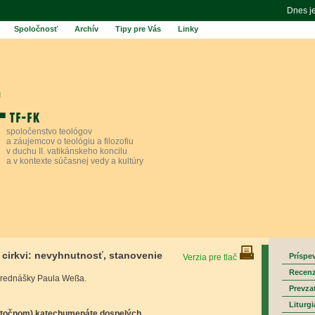
Dnes j
Spoločnosť
Archív
Tipy pre Vás
Linky
spoločenstvo teológov
a záujemcov o teológiu a filozofiu
v duchu II. vatikánskeho koncilu
a v kontexte súčasnej vedy a kultúry
j cirkvi: nevyhnutnosť, stanovenie
Príspe
Verzia pre tlač
Recenz
prednášky Paula Weßa.
Prevza
Liturgi
datočnom) katechumenáte dospelých