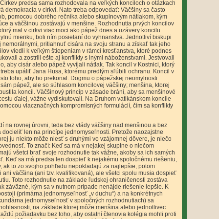
 Cirkev predsa sama rozhodovala na veľkých konciloch o otázkach
ová demokracia v cirkvi. Nato treba odpovedať: Väčšiny sa často
sob, pomocou dobrého rečníka alebo skupinovým nátlakom, kým
ujúce a väčšinou zostávajú v menšine. Rozhodnutia prvých koncilov
 ktorý mal v cirkvi viac moci ako pápež dnes a uzávery koncilu
dchylnú mienku, boli ním posielaní do vyhnanstva. Jednotliví biskupi
j nemorálnymi, pritiahnuť cisára na svoju stranu a získať tak jeho
lov viedli k veľkým štiepeniam v rámci kresťanstva, ktoré podnes
ali a zostrili ešte aj konflikty s inými náboženstvami. Jestvovali
 aby cisár alebo pápež vyvíjali nátlak. Tak koncil v Kostnici, ktorý
 treba upáliť Jana Husa, ktorému predtým sľúbili ochranu. Koncil v
iesto toho, aby ho prekonal. Dogmu o pápežskej neomylnosti
 sám pápež, ale so súhlasom koncilovej väčšiny; menšina, ktorej
ustila koncil. Väčšinový princíp v zásade bráni, aby sa menšinové
 cestu ďalej, vážne vydiskutovali. Na Druhom vatikánskom koncile
pomocou viacznačných kompromisných formulácií, čím sa konflikty
í na rovnej úrovni, teda bez vlády väčšiny nad menšinou a bez
 docieliť len na princípe jednomyseľnosti. Pretože naozajstne
rej ju niekto môže niesť s druhými vo vzájomnej dôvere, je niečo
ednosť. To značí: Keď sa má v nejakej skupine o niečom
ajú všetci brať svoje rozhodnutie tak vážne, akoby sa ich samých
sť. Keď sa má predsa len dospieť k nejakému spoločnému riešeniu,
edy, ak to zo svojho pohľadu nepokladajú za najlepšie, potom
ni väčšina (ani tzv. kvalifikovaná), ale všetci spolu musia dospieť
u. Toto rozhodnutie na základe ľudskej ohraničenosti zostáva
ak záväzné, kým sa v nutnom prípade nenájde riešenie lepšie. K
stoji (primárna jednomyseľnosť „v duchu“) a na konkrétnych
kundárna jednomyseľnosť v spoločných rozhodnutiach) sa
ednohlasnosti, na základe ktorej môže menšina alebo jednotlivec
aždú požiadavku bez toho, aby ostatní členovia kolégia mohli proti