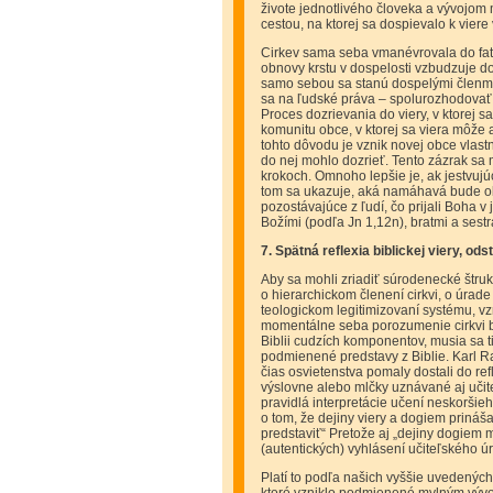
živote jednotlivého človeka a vývojom 
cestou, na ktorej sa dospievalo k viere 
Cirkev sama seba vmanévrovala do fatá
obnovy krstu v dospelosti vzbudzuje doj
samo sebou sa stanú dospelými členmi 
sa na ľudské práva – spolurozhodovať o
Proces dozrievania do viery, v ktorej 
komunitu obce, v ktorej sa viera môže a
tohto dôvodu je vznik novej obce vlast
do nej mohlo dozrieť. Tento zázrak s
krokoch. Omnoho lepšie je, ak jestvujú
tom sa ukazuje, aká namáhavá bude ob
pozostávajúce z ľudí, čo prijali Boha v 
Božími (podľa Jn 1,12n), bratmi a sest
7. Spätná reflexia biblickej viery, 
Aby sa mohli zriadiť súrodenecké štruk
o hierarchickom členení cirkvi, o úrad
teologickom legitimizovaní systému, v
momentálne seba porozumenie cirkvi b
Biblii cudzích komponentov, musia sa t
podmienené predstavy z Biblie. Karl Ra
čias osvietenstva pomaly dostali do re
výslovne alebo mlčky uznávané aj učit
pravidlá interpretácie učení neskorš
o tom, že dejiny viery a dogiem prináš
predstaviť“ Pretože aj „dejiny dogiem 
(autentických) vyhlásení učiteľského úr
Platí to podľa našich vyššie uvedených 