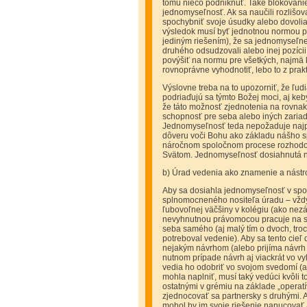
tomu niečo podniknúť. Také blokovanie 
jednomyseľnosť. Ak sa naučili rozliš
spochybniť svoje úsudky alebo dovol
výsledok musí byť jednotnou normou pre
jediným riešením), že sa jednomyseľne
druhého odsudzovali alebo inej pozíci
povýšiť na normu pre všetkých, najmä 
rovnoprávne vyhodnotiť, lebo to z prak
Výslovne treba na to upozorniť, že ľud
podriaďujú sa týmto Božej moci, aj keb
že táto možnosť zjednotenia na rovnakej
schopnosť pre seba alebo iných zariadi
Jednomyseľnosť teda nepožaduje najpr
dôveru voči Bohu ako základu nášho s
náročnom spoločnom procese rozhodov
Svätom. Jednomyseľnosť dosiahnutá na
b) Úrad vedenia ako znamenie a nástro
Aby sa dosiahla jednomyseľnosť v sp
splnomocneného nositeľa úradu – vždy
ľubovoľnej väčšiny v kolégiu (ako ne
nevyhnutnou právomocou pracuje na spo
seba samého (aj malý tím o dvoch, tro
potreboval vedenie). Aby sa tento cieľ
nejakým návrhom (alebo prijíma návrh 
nutnom prípade návrh aj viackrát vo v
vedia ho odobriť vo svojom svedomí (aj 
mohla naplniť, musí taký vedúci kvôli
ostatnými v grémiu na základe „operatí
zjednocovať sa partnersky s druhými. A
mohol by im svoje riešenie nanucovať 