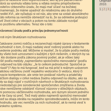
om a následne bolo legitimizované, ako aj pre patriarchálne-
Originál
i, ktorá sa vyvinula vďaka tomu a vďaka svojmu prispôsobeniu
2010.
 nositeľov cirkevného úradu, že majú mať účasť na božskej
1
|
2
|
3
eznamenajú, že máme upadnúť do relativizmu ako do druhého
dikt XVI., ale vyžadujú si od nás, aby sme sa vzdali absolútneho
áto reforma sa nemôže obmedziť na to, že sa odmietne jestvujúci
iť život cirkvi v obciach a potom na tomto základe rozvíjať
pozitívnu alternatívu. Teraz ide o toto:
 právomocí úradu podľa princípu jednomyseľnosti
proti iným štruktúram rozhodovania
čakávane zomrú rodičia a nezanechajú nijaké úpravy v testamente
rozhodnúť o tom, či majú naďalej viesť rodinný podnik alebo ho
 vedenie podniku atď. Môžeme si myslieť, že to pôjde podľa metódy
y všetci boli uzrozumení s každým z tých riešením, o ktorých by sa
 kto dostane podľa zákona povinný podiel, ak je vôbec taký
riešiť podľa metódy „najmenšieho spoločného menovateľa“ (podľa
o odpoveď na túto otázku: „Je to celkom jednoduché: Spoločné je
lasiť“)? Ako to má fungovať, keď sa má prísť k reálnym uzáverom
atickou väčšinou zvoliť nejakého vedúceho či vedúcu, ktorý či
vacie kompetencie, ale smie len podávať návrhy a priateľsky
čšom dialógu v cirkvi nedáva žiadnu odpoveď na otázku, ako sa
ty sa dajú nájsť v rozličných návrhoch o štruktúrach rozhodovania
e nedostačujú pre súrodenecké spoločenstvo zmýšľania a života.
lstve nemôžeme odstrániť rôznosť názorov v dôležitých otázkach,
 ani pomocou väčšinového rozhodnutia, ani ráznym slovom jedného
le tie časy sú preč. Tiež malý alebo najmenší spoločný menovateľ
keď sa obaja obrátia na nejakého sprostredkovateľa, môže im tento
odnutiu, ale vec nemôže za nich rozhodnúť, ak to nemá viesť k
árskeho systému.