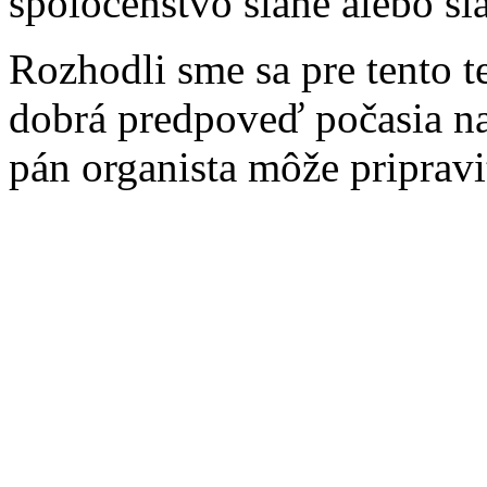
spoločenstvo slané alebo sl
Rozhodli sme sa pre tento t
dobrá predpoveď počasia na 
pán organista môže priprav