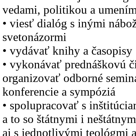
vedami, politikou a umení
• viesť dialóg s inými náb
svetonázormi
• vydávať knihy a časopisy
• vykonávať prednáškovú či
organizovať odborné seminá
konferencie a sympóziá
• spolupracovať s inštitúci
a to so štátnymi i neštátny
aj s jednotlivými teológmi 