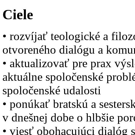
Ciele
• rozvíjať teologické a filoz
otvoreného dialógu a komu
• aktualizovať pre prax výs
aktuálne spoločenské probl
spoločenské udalosti
• ponúkať bratskú a sesters
v dnešnej dobe o hlbšie po
• viesť obohacujúci dialóg