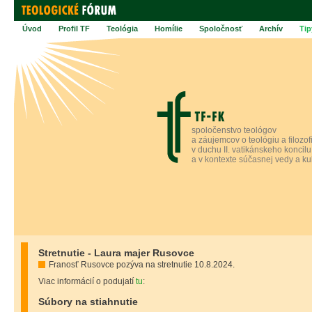
Úvod
Profil TF
Teológia
Homílie
Spoločnosť
Archív
Tip
spoločenstvo teológov
a záujemcov o teológiu a filozof
v duchu II. vatikánskeho koncilu
a v kontexte súčasnej vedy a ku
Stretnutie - Laura majer Rusovce
Franosť Rusovce pozýva na stretnutie 10.8.2024.
Viac informácií o podujatí
tu
:
Súbory na stiahnutie