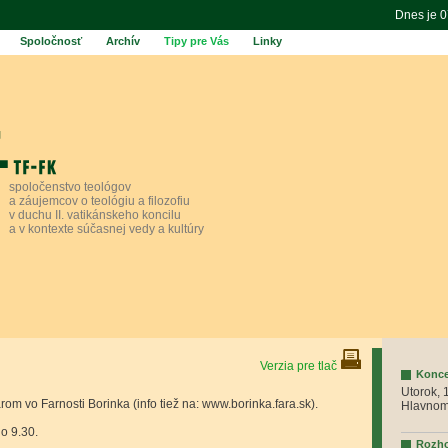
Dnes je 
Spoločnosť
Archív
Tipy pre Vás
Linky
spoločenstvo teológov
a záujemcov o teológiu a filozofiu
v duchu II. vatikánskeho koncilu
a v kontexte súčasnej vedy a kultúry
Verzia pre tlač
Konce
Utorok, 
árom vo Farnosti Borinka (info tiež na: www.borinka.fara.sk).
Hlavnom
 o 9.30.
Rozho