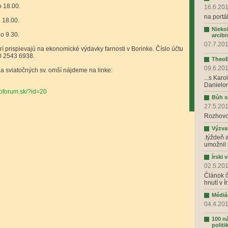
o 18.00.
16.6.20
na portá
o 18.00.
Niekoľ
 o 9.30.
arcib
07.7.201
 prispievajú na ekonomické výdavky farnosti v Borinke. Číslo účtu
0 2543 6938.
TheoBl
09.6.20
 sviatočných sv. omší nájdeme na linke:
...s Kar
Danielo
eoforum.sk/?id=20
Bůh si
27.5.201
Rozhovo
Výzva
.týždeň 
umožnil 
Írski 
02.5.201
Článok č
hnutí v Í
Médiá
04.4.20
100 n
politi