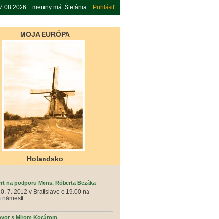
07.08.2026 meniny má: Štefánia
Prihlásiť
MOJA EURÓPA
Holandsko
rt na podporu Mons. Róberta Bezáka
10. 7. 2012 v Bratislave o 19.00 na
 námestí.
vor s Mirom Kocúrom