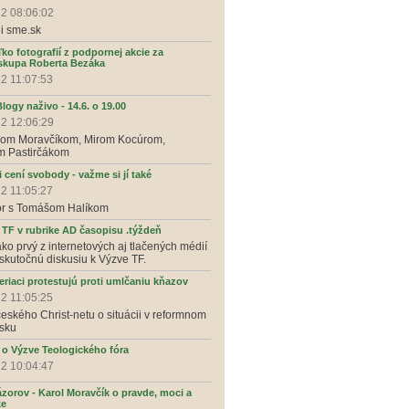
12 08:06:02
li sme.sk
ko fotografií z podpornej akcie za
iskupa Roberta Bezáka
2 11:07:53
ogy naživo - 14.6. o 19.00
12 12:06:29
olom Moravčíkom, Mirom Kocúrom,
m Pastirčákom
 cení svobody - važme si jí také
2 11:05:27
r s Tomášom Halíkom
 TF v rubrike AD časopisu .týždeň
ako prvý z internetových aj tlačených médií
skutočnú diskusiu k Výzve TF.
veriaci protestujú proti umlčaniu kňazov
2 11:05:25
eského Christ-netu o situácii v reformnom
rsku
 o Výzve Teologického fóra
12 10:04:47
ázorov - Karol Moravčík o pravde, moci a
ke