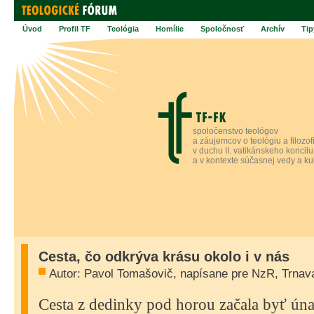
Úvod
Profil TF
Teológia
Homílie
Spoločnosť
Archív
Tip
spoločenstvo teológov
a záujemcov o teológiu a filozof
v duchu II. vatikánskeho koncilu
a v kontexte súčasnej vedy a ku
Cesta, čo odkrýva krásu okolo i v nás
Autor: Pavol Tomašovič, napísane pre NzR, Trnava
Cesta z dedinky pod horou začala byť úna