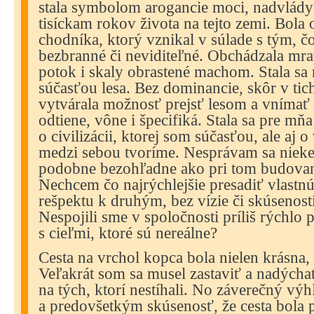
stala symbolom arogancie moci, nadvlády
tisíckam rokov života na tejto zemi. Bol
chodníka, ktorý vznikal v súlade s tým, č
bezbranné či neviditeľné. Obchádzala mra
potok i skaly obrastené machom. Stala sa
súčasťou lesa. Bez dominancie, skôr v tic
vytvárala možnosť prejsť lesom a vnímať 
odtiene, vône i špecifiká. Stala sa pre mň
o civilizácii, ktorej som súčasťou, ale aj 
medzi sebou tvoríme. Nesprávam sa niek
podobne bezohľadne ako pri tom budovan
Nechcem čo najrýchlejšie presadiť vlastn
rešpektu k druhým, bez vízie či skúsenost
Nespojili sme v spoločnosti príliš rýchlo p
s cieľmi, ktoré sú nereálne?
Cesta na vrchol kopca bola nielen krásna,
Veľakrát som sa musel zastaviť a nadýcha
na tých, ktorí nestíhali. No záverečný výh
a predovšetkým skúsenosť, že cesta bola 