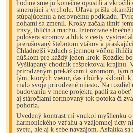
hodine sme ju konečne opustili a vkročili 
smerujúci k vrcholu. Úľava prišla okamži
stúpajúcemu a nerovnému podkladu. Tvrd
nohami sa zmenil. Kroky začala tlmiť je
trávy, ihličia a machu. Intenzívne slnečné 
pološera stromov a hluk z cesty vystriedal
prerušovaný štebotom vtákov a praskajúc
Chladnejší vzduch s jemnou vôňou ihličia
dúškom pre každý jeden krok. Rozdiel bo
Vyšliapaný chodník rešpektoval krajinu. 
prirodzeným prekážkam i stromom, tým m
tým, ktorých vietor, čas i búrky sklonili k
malo svoje prirodzené miesto. Na rozdiel o
budovaniu v mene projektu padli za obeť 
aj stáročiami formovaný tok potoka či zva
pohoria.
Uvedený kontrast mi vnukol myšlienku o 
harmonického vzťahu a vzájomnej úcty nie
svetu, ale aj k sebe navzájom. Asfaltka s