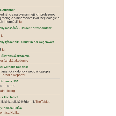
M. Zulehner
jedného z najvýznamnejších profesorov
ej teológie s množstvom kvalitnej teológie a
ch informácií:
tu
ícky mesačník - Herder Korrespondenz
K
tu
:
cky týždenník - Christ in der Gegenwart
iG
tu
:
 křesťanská akademie
řesťanská akademie
nal Catholic Reporter
ý americký katolícky webový časopis
 Catholic Reporter
icizmus v USA
10 10:01:30
tholic.org
is The Tablet
ritický katolický týždenník
TheTablet
kyTomáša Halíka
Tomáša Halíka