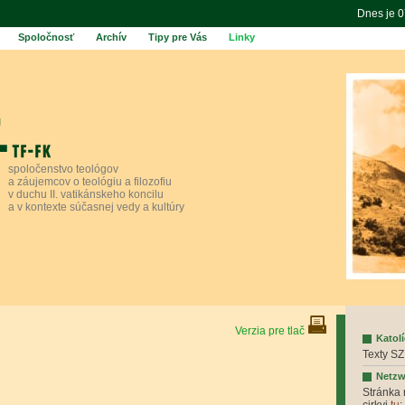
Dnes je 
Spoločnosť
Archív
Tipy pre Vás
Linky
spoločenstvo teológov
a záujemcov o teológiu a filozofiu
v duchu II. vatikánskeho koncilu
a v kontexte súčasnej vedy a kultúry
Verzia pre tlač
Katol
Texty S
Netzw
Stránka 