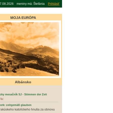
07.08.2026 meniny má: Štefánia
Prihlásiť
MOJA EURÓPA
Albánsko
ícky mesačník SJ - Stimmen der Zeit
Z
tu
:
erk: zeitgemäß glauben
rakúskeho katolíckeho hnutia za obnovu