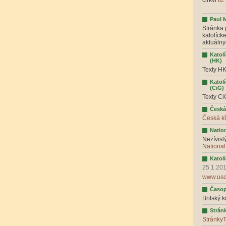
cirkvi
tu
:
Paul 
Stránka 
katolíck
aktuálny
Katol
(HK)
Texty H
Katolí
(CiG)
Texty C
Česká
Česká k
Natio
Nezívisl
National
Katol
25.1.20
www.usca
Časop
Britský k
Strán
Stránky