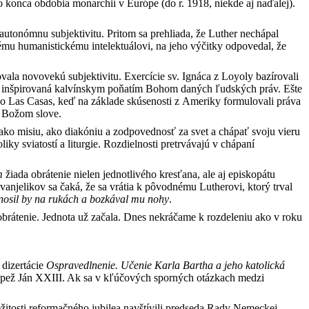
o konca obdobia monarchií v Európe (do r. 1918, niekde aj naďalej).
utonómnu subjektivitu. Pritom sa prehliada, že Luther nechápal
u humanistickému intelektuálovi, na jeho výčitky odpovedal, že
rovala novovekú subjektivitu. Exercície sv. Ignáca z Loyoly bazírovali
 inšpirovaná kalvínskym poňatím Bohom daných ľudských práv. Ešte
o Las Casas, keď na základe skúsenosti z Ameriky formulovali práva
a Božom slove.
 ako misiu, ako diakóniu a zodpovednosť za svet a chápať svoju vieru
iky sviatostí a liturgie. Rozdielnosti pretrvávajú v chápaní
m
žiada obrátenie nielen jednotlivého kresťana, ale aj episkopátu
anjelikov sa čaká, že sa vrátia k pôvodnému Lutherovi, ktorý trval
, nosil by na rukách a bozkával mu nohy
.
 obrátenie. Jednota už začala. Dnes nekráčame k rozdeleniu ako v roku
 dizertácie
Ospravedlnenie. Učenie Karla Bartha a jeho katolická
 pápež Ján XXIII. Ak sa v kľúčových sporných otázkach medzi
ležitosti reformačného jubilea navštívili predseda Rady Nemeckej