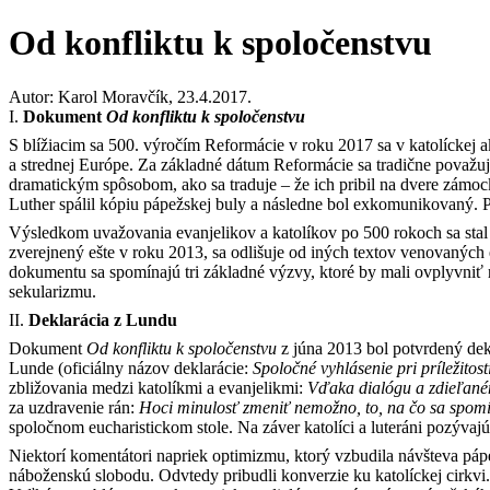
Od konfliktu k spoločenstvu
Autor: Karol Moravčík, 23.4.2017.
I.
Dokument
Od konfliktu k spoločenstvu
S blížiacim sa 500. výročím Reformácie v roku 2017 sa v katolíckej ako
a strednej Európe. Za základné dátum Reformácie sa tradične považuje
dramatickým spôsobom, ako sa traduje – že ich pribil na dvere zámocké
Luther spálil kópiu pápežskej buly a následne bol exkomunikovaný. Po
Výsledkom uvažovania evanjelikov a katolíkov po 500 rokoch sa sta
zverejnený ešte v roku 2013, sa odlišuje od iných textov venovaných 
dokumentu sa spomínajú tri základné výzvy, ktoré by mali ovplyvniť 
sekularizmu.
II.
Deklarácia z Lundu
Dokument
Od konfliktu k spoločenstvu
z júna 2013 bol potvrdený d
e
Lunde (oficiálny názov deklarácie:
Spoločné vyhlásenie pri príležitos
zbližovania medzi katolíkmi a evanjelikmi:
Vďaka dialógu a zdieľanému
za uzdravenie rán:
Hoci minulosť zmeniť nemožno, to, na čo sa spom
spoločnom eucharistickom stole. Na záver katolíci a luteráni pozývaj
Niektorí komentátori napriek optimizmu, ktorý vzbudila návšteva páp
náboženskú slobodu. Odvtedy pribudli konverzie ku katolíckej cirkvi