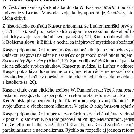
Po česky nedávno vyšla kniha kardinála W. Kaspera:
Martin Luther /
univerzite v Berlíne. V úvode svojej knihy upozorňuje, že otázky, kt
úloha cirkvi).
Z historického pohľadu Kasper pripomína, že Luther neprišiel prvý s 
(1378-1417), keď proti sebe stáli a vzájomne sa exkomunikovali až tr
politicky a vojensky chránili svoj pápežský štát, Rím ozdobovali die
k Božiemu slovu, k Biblii, a nechal sa inšpirovať mystickou zbožno
Kasper pripomína, že Luthera možno na počiatku jeho verejného vyst
Otázkou reagoval na kázne hlásateľov odpustkov, ktoré budili dojem,
Spravodlivý žije z viery
(Rim 1,17). Spravodlivosť Božiu nechápal ako 
nie na základe svojich skutkov. Kasper tu uvádza, že Luther v odpor
Kasper pokladá za dokument reformy, nie reformácie, neprekračovali 
povzbudenie. Určite z dnešného katolíckeho pohľadu sa dá povedať, ž
a katolicite (s. 26).
Kasper cituje evanjelického teológa W. Pannenberga:
Vznik samostatn
biskupi nereagovali. Tak sa pokus o reformu stal reformáciou. Po r. 15
Keďže biskupi sa nemienili pridať k reforme, inšpirovaný čítaním 1. 
svoje učenie o všeobecnom kňazstve. V spise
O babylonskom zajatí c
Kasper pripomína, že Luther v neskorších rokoch chápal úrad v cirkv
k pokusu o zmierenie. Na tom pracoval aj Philipp Melanchthon, jeden
To, že reformu Luther vložil do rúk šľachty, považoval za dočasné núdz
partikularizmus a nacionalizmus. Rýchlo sa rozpadla aj jednota refor