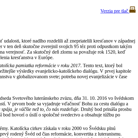
Verzia pre tlač
 udalosti, ktoré nadlho rozdelili až znepriatelili kresťanov v západnej
r v ten deň skutočne zverejnil svojich 95 téz proti odpustkom takým
ali na verejnosť. Za skutočný deň zlomu sa považuje rok 1520, keď
elenia kresťanstva v Európe.
atolícka pamiatka reformácie v roku 2017
. Tento text, ktorý bol
žitejšie výsledky evanjelicko-katolíckeho dialógu. V prvej kapitole
nstva v globalizovanom svete; potreba novej evanjelizácie v čase
redseda Svetového luteránskeho zväzu, dňa 31. 10. 2016 vo švédskom
astí. V prvom bode sa vyjadruje vďačnosť Bohu za cestu dialógu a
spája, je väčšie než to, čo nás rozdeľuje.
Druhý bod prináša prosbu
jší bod hovorí o úsilí o spoločné svedectvo a obsahuje túžbu po
lémy. Katolícka cirkev získala v roku 2000 vo Švédsku plnú
rvý rodený Švéd od čias reformácie, konvertita z luteranismu.