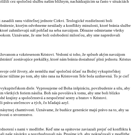
ížili cez spoločnú službu našim blížnym, nachádzajúcim sa často v situáciách
asadili ranu viditeľnej jednote Cirkvi. Teologické rozdielnosti boli
obrátenie, ktorým odvrhneme nesúlady a konflikty minulosti, ktoré bránia službe
 ktoré zahmlievajú náš pohľad na seba navzájom. Dôrazne odmietame všetky
ty bokom. Uznávame, že sme boli oslobodení milosťou, aby sme napredovali
križovanom a vzkriesenom Kristovi. Vedomí si toho, že spôsob akým navzájom
strániť zostávajúce prekážky, ktoré nám bránia dosiahnuť plnú jednotu. Kristus
ú svoje celé životy, ale nemôžu mať spoločnú účasť na Božej vykupiteľskej
ne túžime po tom, aby táto rana na Kristovom Tele bola uzdravená. To je cieľ
 vykupiteľskom diele. Vyprosujeme od Boha inšpiráciu, povzbudenie a silu, aby
m všetkých foriem násilia. Boh nás povoláva k tomu, aby sme boli blízko
hé krajiny a spoločenstvá a nespočetné sestry a bratov v Kristovi.
i práva utečencov a tých, čo hľadajú azyl.
enásytnej chamtivosti. Uznávame, že budúce generácie majú právo na to, aby sa
vosti o stvorenstvo.
jednotení s nami v modlitbe. Keď sme sa opätovne zaviazali prejsť od konfliktu k
ali naše záväzky a povzbudzovali nás. Prosíme ich, aby pokračovali v modlitbe