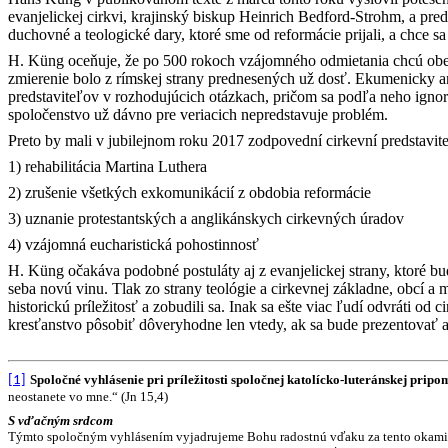
evanjelickej cirkvi, krajinský biskup Heinrich Bedford-Strohm, a pre
duchovné a teologické dary, ktoré sme od reformácie prijali, a chce s
H.
Küng
oceňuje, že po 500 rokoch vzájomného odmietania chcú obe 
zmierenie bolo z rímskej strany prednesených už dosť. Ekumenicky a
predstaviteľov v rozhodujúcich otázkach, pričom sa podľa neho igno
spoločenstvo už dávno pre veriacich nepredstavuje problém.
Preto by mali v jubilejnom roku 2017 zodpovední cirkevní predstavit
1) rehabilitácia Martina Luthera
2) zrušenie všetkých exkomunikácií z obdobia reformácie
3) uznanie protestantských a anglikánskych cirkevných úradov
4) vzájomná eucharistická pohostinnosť
H.
Küng
očakáva podobné postuláty aj z evanjelickej strany, ktoré 
seba novú vinu. Tlak zo strany teológie a cirkevnej základne, obcí
historickú príležitosť a zobudili sa. Inak sa ešte viac ľudí odvráti 
kresťanstvo pôsobiť dôveryhodne len vtedy, ak sa bude prezentovať 
Spoločné vyhlásenie pri príležitosti spoločnej katolícko-luteránskej prip
[1]
neostanete vo mne.“ (Jn 15,4)
S vďačným srdcom
Týmto spoločným vyhlásením vyjadrujeme Bohu radostnú vďaku za tento okamih 